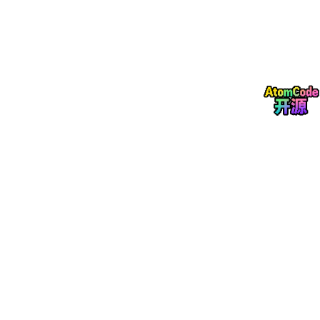
基于深度学习YOLOv8的犬种检测系统（6类）（YOLOv8+YOLO
数据集+UI界面+Python项目源码+模型）
二、项目功能展示
系统功能
✅
图片检测
：可对图片进行检测，返回检测框及类别信息。
✅
视频检测
：支持视频文件输入，检测视频中每一帧的情况。
✅
摄像头实时检测
：连接
USB 摄像头
，实现实时监测。
✅
参数实时调节（置信度和IoU阈值）