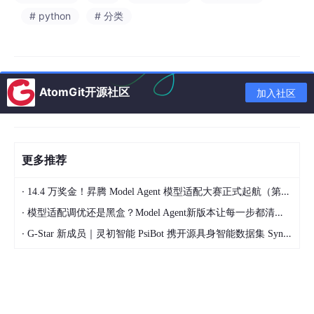
五、模型训练
# python
# 分类
训练代码
训练结果
六、核心代码
AtomGit开源社区
加入社区
七、项目源码（视频下方简介内）
更多推荐
基于深度学习YOLOv8的犬种检测系统（6类）（YOLOv8+YOLO
·
14.4 万奖金！昇腾 Model Agent 模型适配大赛正式起航（第二季）
数据集+UI界面+Python项目源码+模型）_哔哩哔哩_bilibili
·
模型适配调优还是黑盒？Model Agent新版本让每一步都清晰可见
·
G-Star 新成员｜灵初智能 PsiBot 携开源具身智能数据集 SynData 入驻 AtomGit