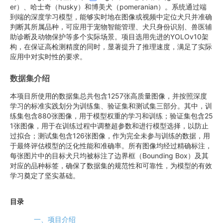
er）、哈士奇（husky）和博美犬（pomeranian）。系统通过端
到端的深度学习模型，能够实时地在图像或视频中定位犬只并准确
判断其所属品种，可应用于宠物智能管理、犬只身份识别、兽医辅
助诊断及动物保护等多个实际场景。项目选用先进的YOLOv10架
构，在保证高检测精度的同时，显著提升了推理速度，满足了实际
应用中对实时性的要求。
数据集介绍
本项目所使用的数据集总共包含1257张高质量图像，并按照深度
学习的标准实践划分为训练集、验证集和测试集三部分。其中，训
练集包含880张图像，用于模型权重的学习和训练；验证集包含25
1张图像，用于在训练过程中调整超参数和进行模型选择，以防止
过拟合；测试集包含126张图像，作为完全未参与训练的数据，用
于最终评估模型的泛化性能和准确率。所有图像均经过精确标注，
每张图片中的目标犬只均被标注了边界框（Bounding Box）及其
对应的品种标签，确保了数据集的规范性和可靠性，为模型的有效
学习奠定了坚实基础。
目录
一、项目介绍