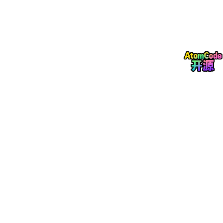
的，分别对应不同时间维度。
短期记忆
存在对话历史里，也就是当前会话从头到现在的所有消
息。这个空间是有上限的，一旦对话内容超过这个长度，最早的内
容就会被截断。Agent 截断前说过的事，就真的不再知道了。多轮
对话场景里，用户反映 Agent 忘记了之前说的需求，大多数原因
都在这里。
长期记忆
存在向量数据库里。把历史信息转成向量，需要时根据当
前问题去检索最相关的内容拿出来用。检索准不准，直接决定 Age
nt 拿到的背景知识质量够不够。老王的前面文章也讲过类似的思
路。
工作记忆
是当前这个任务的中间状态，比如任务编号是什么、已经
完成了哪几步、下一步要做什么、上一个工具返回了什么结果。这
些临时信息要有专门的容器去存，否则 Agent 在多步任务里就会
出现重复操作或者跳过关键步骤。
💡 梳理建议
三套机制各自独立，混在一起设计必然乱。产品经理在做 Agent
需求时，要先明确每类信息该走哪套记忆机制，测试时也要分别验
证。