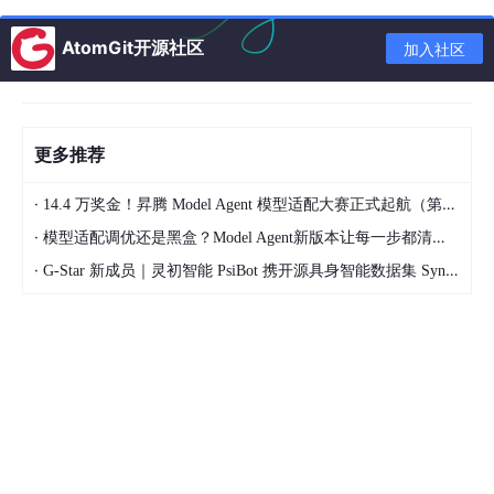
序列到序列学习（seq2seq）
AtomGit开源社区
加入社区
我们将使用两个循环神经网络的编码器和解码器， 并将其应用于
序列到序列（sequence to sequence，seq2seq）类的学习任务
遵循编码器－解码器架构的设计原则， 循环神经网络编码器使用
更多推荐
长度可变的序列作为输入， 将其转换为固定形状的隐状态。 换言
之，输入序列的信息被编码到循环神经网络编码器的隐状态中。
为了连续生成输出序列的词元， 独立的循环神经网络解码器是基
·
14.4 万奖金！昇腾 Model Agent 模型适配大赛正式起航（第二季）
于输入序列的编码信息 和输出序列已经看见的或者生成的词元来
·
模型适配调优还是黑盒？Model Agent新版本让每一步都清晰可见
预测下一个词元
·
G-Star 新成员｜灵初智能 PsiBot 携开源具身智能数据集 SynData 入驻 AtomGit
特定的“”表示序列结束词元。 一旦输出序列生成此词元，模型就会
停止预测。 在循环神经网络解码器的初始化时间步，有两个特定