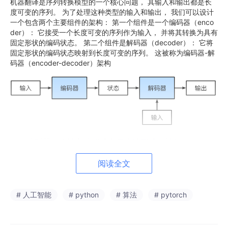
机器翻译是序列转换模型的一个核心问题， 其输入和输出都是长
度可变的序列。 为了处理这种类型的输入和输出， 我们可以设计
一个包含两个主要组件的架构： 第一个组件是一个编码器（enco
der）： 它接受一个长度可变的序列作为输入， 并将其转换为具有
固定形状的编码状态。 第二个组件是解码器（decoder）： 它将
固定形状的编码状态映射到长度可变的序列。 这被称为编码器-解
码器（encoder-decoder）架构
编码器：将输入编程成中间表达形式（特征）
解码器：将中间表达形式（特征）解码为输出
阅读全文
我们以英语到法语的机器翻译为例： 给定一个英文的输入序列：
“They”“are”“watching”“.”。 首先，这种“编码器－解码器”架构将长
# 人工智能
# python
# 算法
# pytorch
度可变的输入序列编码成一个“状态”， 然后对该状态进行解码，
一个词元接着一个词元地生成翻译后的序列作为输出： “Ils”“regor
dent”“.”。