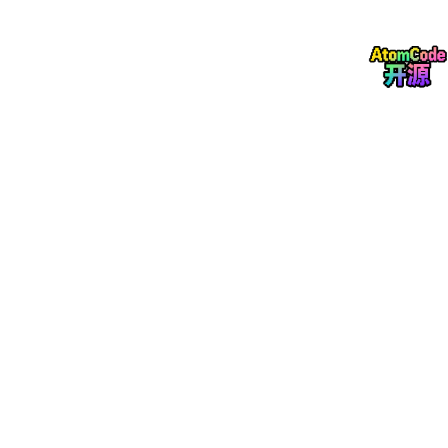
的设计决定： 首先，特定的“”表示序列开始词元，它是解码器的输
入序列的第一个词元。 其次，使用循环神经网络编码器最终的隐
状态来初始化解码器的隐状态。 例如，在 (Sutskever et al., 201
4)的设计中， 正是基于这种设计将输入序列的编码信息送入到解
码器中来生成输出序列的。 在其他一些设计中 编码器最终的隐状
态在每一个时间步都作为解码器的输入序列的一部分。 类似于语
言模型的训练， 可以允许标签成为原始的输出序列， 从源序列词
元“”“Ils”“regardent”“.” 到新序列词元 “Ils”“regardent”“.”“”来移动预
测的位置。
编码器是一个RNN，读取输入句子，可以是双向
解码器使用另外一个RNN来输出
编码器
编码器将长度可变的输入序列转换成 形状固定的上下文变量c， 并
且将输入序列的信息在该上下文变量中进行编码。 可以使用循环
神经网络来设计编码器。
x
考虑由一个序列组成的样本（批量大小是1）。 假设输入序列是
,
…
,
x
1,
， 其中
是输入文本序列中的第t个词元。 在时间步
x
x
x
1
T
t
t
x
x
x
h
h
…,
t，循环神经网络将词元
的输入特征向量
和
（即上一时间
x
−
1
t
t
t