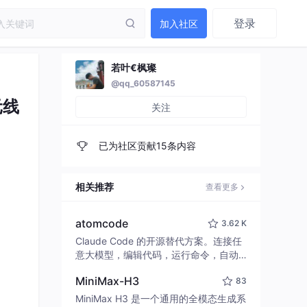
登录
加入社区
若叶€枫璨
@qq_60587145
元线
关注
已为社区贡献15条内容
）
相关推荐
查看更多
atomcode
3.62 K
Claude Code 的开源替代方案。连接任
意大模型，编辑代码，运行命令，自动
验证 — 全自动执行。用 Rust 构建，极
MiniMax-H3
83
致性能。 ｜ An open-source alternativ
e to Claude Code. Connect any LLM,
MiniMax H3 是一个通用的全模态生成系