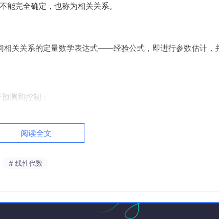
不能完全确定，也称为相关关系。
f
(
x
)
变量间相关关系的定量数学表达式——经验公式，即进行参数估计，
y
=
f
(x)
行预测和控制；
因素的主次。
阅读全文
x
现在收集了某商品在一个地区 25 个时间段内平均价格
（元
x
x
系。
# 线性代数
.8
61.4
71.3
74.4
76.7
70.7
40
9.27
8.73
6.36
8.50
7.82
1
46.8
48.5
59.3
70.0
70.0