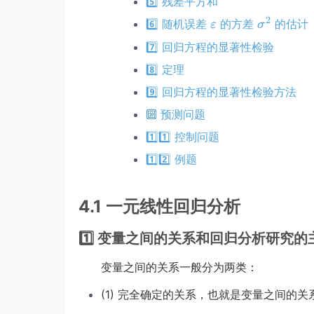
5️⃣ 残差平方和
2
ε
σ
6️⃣ 随机误差
的方差
的估计
ε
σ
\v
2
7️⃣ 回归方程的显著性检验
a
\s
8️⃣ 定理
r
i
e
g
9️⃣ 回归方程的显著性检验方法
p
m
🔟 预测问题
s
a
i
^
1️⃣1️⃣ 控制问题
l
2
1️⃣2️⃣ 例题
o
n
4.1 一元线性回归分析
1️⃣ 变量之间的关系和回归分析研究
变量之间的关系一般分为两类：
(1) 完全确定的关系，也就是变量之间的