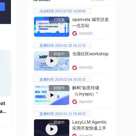
活动时间 2025-07-05 14:00:00
openvela 城市沙龙
已结束
—北京站
AtomGit
直播时间 2026-02-28 16:22:32
仓颉社区workshop
回放中
AtomGit
直播时间 2026-02-04 19:50:55
解构“如意玲珑
回放中
（Linyaps）”
AtomGit
ot
a
直播时间 2026-01-15 16:49:33
LazyLLM Agentic
回放中
 + \epsilon
应用开发快速上手
AtomGit