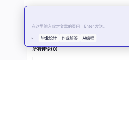
⎩
i
i
\s
i
y
x
i
,
,
,
ϵ
ϵ
i
1
2
_
_
=
⋯
m
~
i
i
β
y
=
+
我们希望选取一条回归直线
y
β
β
0
1
N
^
^
0
β
~
,
的估计值为
称为回归系数。
,
β
β
β
1
0
1
(0,
+
^
=
(
\s
^
^
y
毕业设计
^
=
作业解答
+
AI编程
而方程
为一元线性回归方
β
y
β
β
x
0
β
0
1
x
i
^
归值。
1
,
0
n
所有评论(0)
g
=
x
β
+
,
m
β
i
^
β
y
a
^
+
1
1
n
^
0
ϵ
\h
x
)
2)
+
i
a
\t
(x
β
,
t
i
_
^
E
{\b
l
1,
1
(
e
d
y
x
ϵ
t
e
_
\h
i
a}
{y}
1),
a
)
_
=
(x
t