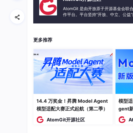
x
y
8.24
12.19
11.88
9.
y
AtomGit 是由开放原子开源基金会
y
作平台。平台坚持“开放、中立、公益
x
72.1
58.1
44.6
33
x
发体验和算力服务整合在一起，为开
x
y
7.68
8.47
8.86
10
y
y
更多推荐
通过回归分析可以确定价格与销售额之间的
通过价格对销售额进行预测
调控价格以达到理想的销售额
2️⃣ 一元线性回归模型
14.4 万奖金！昇腾 Model Agent
模型适
模型适配大赛正式起航（第二季）
x
gen
定义： 设回归变量
与响应变量（因变量
x
x
AtomGit开源社区
A