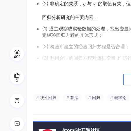
y
x
(2) 非确定的关系，
与
的取值有关，但
y
x
y
x
回归分析研究的主要内容：
(1) 通过观察或实验数据的处理，找出
定经验回归方程的具体形式；
(2) 检验所建立的经验回归方程是否合理；
491
Y
(3) 利用合理的回归方程对随机变量
进
Y
Y
(4) 进行因素分析，找出影响一变量的各
5
例1：
为研究商品价格与销售量之间的关系，
y
y
x
销售总额
（万元），试研究
与
之间的关
y
y
x
y
y
x
# 线性回归
# 算法
# 回归
# 概率论
x
35.3
29.7
30.8
58
x
x
y
10.98
11.13
12.51
8.
y
y
x
46.4
28.9
28.1
39.
x
AtomGit开源社区