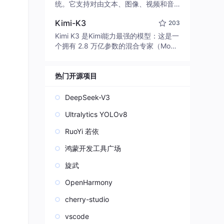
edit code, run commands, and verify
统。它支持对由文本、图像、视频和音
changes — autonomously. Built in Rus
频组成的多模态上下文进行统一理解，
t for speed. Get Started
Kimi-K3
203
并能生成分辨率高达 2K、时长可达 15
秒的带原生立体声音频的视频。得益于
Kimi K3 是Kimi能力最强的模型：这是一
面向任务泛化的系统设计，H3 在预训练
个拥有 2.8 万亿参数的混合专家（Mo
阶段就已具备广泛的多模态上下文理解
E）模型，具备原生视觉理解能力，并支
与生成能力，能够出色地执行复杂的多
持 100 万 token 的上下文窗口。
模态指令。
热门开源项目
DeepSeek-V3
Ultralytics YOLOv8
RuoYi 若依
鸿蒙开发工具广场
旋武
OpenHarmony
cherry-studio
vscode