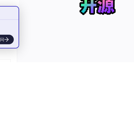
β
和
1
\b
问
为回
e
t
a
_
1