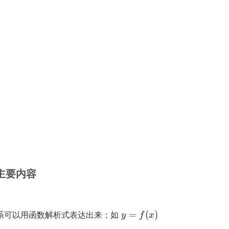
的主要内容
y
=
(
)
关系可以用函数解析式表达出来；如
y
f
x
=