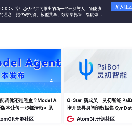
加入社区
57
10.94
9.58
10.09
8.11
6.83
联合 CSDN 等生态伙伴共同推出的新一代开源与人工智能协
”的理念，把代码托管、模型共享、数据集托管、智能体开
.4
28.6
57.7
74.5
发者提供从开发、训练到部署的一站式体验。
.36
11.08
9.14
8.88
关系
配调优还是黑盒？Model A
G-Star 新成员｜灵初智能 PsiB
t新版本让每一步都清晰可见
y
携开源具身智能数据集 SynDat
）
之间有这样的关系：
y
y
入驻 AtomGit
tomGit开源社区
AtomGit开源社区
=
+
y = β 0 + β 1 x + ϵ y = \beta_0 + \beta_1 x
+
y
β
β
x
ϵ
0
1