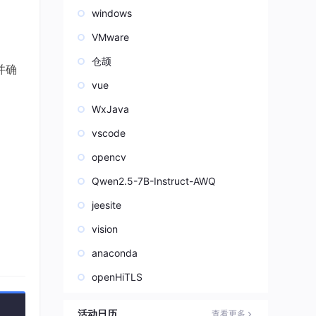
windows
VMware
仓颉
并确
vue
WxJava
vscode
opencv
Qwen2.5-7B-Instruct-AWQ
）和
jeesite
vision
anaconda
openHiTLS
活动日历
查看更多