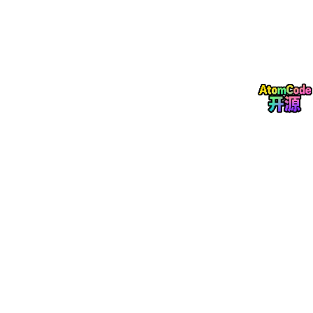
✅
权威引用
（使用时必须注明）：
国家地球系统科学数据中心. (2023). 中国土壤侵蚀空间分布
数据集（1980–2025）. http://www.resdc.cn
或参考标准：中华人民共和国水利行业标准《土壤侵蚀分类
分级标准》（SL 190–2007）