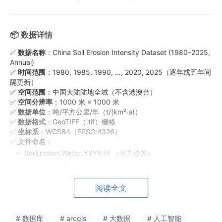
📦 数据详情
✅
数据名称
：China Soil Erosion Intensity Dataset (1980–2025,
Annual)
✅
时间范围
：1980, 1985, 1990, …, 2020, 2025（逐年或五年间
隔更新）
✅
空间范围
：中国大陆陆地全域（不含港澳台）
✅
空间分辨率
：1000 米 × 1000 米
✅
数据单位
：吨/平方公里/年（t/(km²·a)）
✅
数据格式
：GeoTIFF（.tif）栅格
✅
坐标系
：WGS84（EPSG:4326）
✅
文件命名
：
-
SoilErosion_Water_YYYY.tif
（水力侵蚀）
-
SoilErosion_Wind_YYYY.tif
（风力侵蚀）
-
SoilErosion_FreezeThaw_YYYY.tif
（冻融侵蚀）
阅读全文
-
SoilErosion_Total_YYYY.tif
（综合侵蚀模数）
✅
模型方法
：RUSLE 模型
# 数据库
# arcgis
# 大数据
# 人工智能