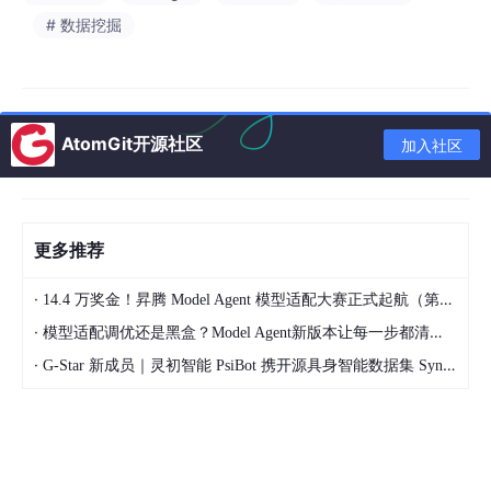
# 数据挖掘
A = R × K × C × L × S × P
R
：降水侵蚀力（基于气象站点+遥感反演）
K
：土壤可蚀性（基于土壤质地、有机质等）
AtomGit开源社区
加入社区
C
：植被覆盖因子（Landsat NDVI时序）
L/S
：坡长与坡度（SRTM DEM 90m重采样）
P
：水保措施因子（基于土地利用与政策实施强度推
更多推荐
定）
·
14.4 万奖金！昇腾 Model Agent 模型适配大赛正式起航（第二季）
✅
数据来源
：
·
模型适配调优还是黑盒？Model Agent新版本让每一步都清晰可见
地球资源数据云（http://www.resd
c
.cn）
·
G-Star 新成员｜灵初智能 PsiBot 携开源具身智能数据集 SynData 入驻 AtomGit
国家气象科学数据中心
第二次全国土壤普查
Landsat 系列遥感影像