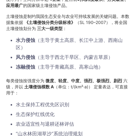
应用最广
的国家级土壤侵蚀产品。
土壤侵蚀是制约我国生态安全与农业可持续发展的关键问题。本数
据集依据
《土壤侵蚀分类分级标准》
（SL 190–2007），将全国
土壤侵蚀划分为
三大一级类型
：
水力侵蚀
（主导于黄土高原、长江中上游、西南山
区）
风力侵蚀
（主导于西北干旱区、内蒙古草原）
冻融侵蚀
（主导于青藏高原、高寒山地）
每类侵蚀按强度分为
微度、轻度、中度、强烈、极强烈、剧烈
六
级，并以
土壤侵蚀模数 A
（单位：t/(km²·a)） 定量表达，可直接
用于：
水土保持工程优先区识别
生态保护红线优化
农业适宜性与退耕还林评估
“山水林田湖草沙”系统治理规划