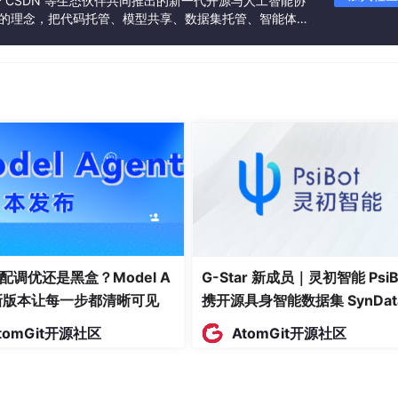
联合 CSDN 等生态伙伴共同推出的新一代开源与人工智能协
业，建议选择Enterprise版
”的理念，把代码托管、模型共享、数据集托管、智能体开
发者提供从开发、训练到部署的一站式体验。
ess 或 Enterprise
/PayPal）
配调优还是黑盒？Model A
G-Star 新成员｜灵初智能 PsiB
t新版本让每一步都清晰可见
携开源具身智能数据集 SynDat
E中安装Copilot插件
入驻 AtomGit
tomGit开源社区
AtomGit开源社区