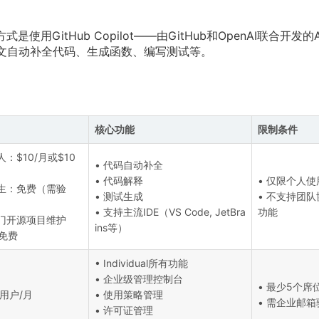
GitHub Copilot——由GitHub和OpenAI联合开发的A
下文自动补全代码、生成函数、编写测试等。
核心功能
限制条件
人：$10/月或$10
• 代码自动补全
• 代码解释
• 仅限个人使
学生：免费（需验
• 测试生成
• 不支持团队
• 支持主流IDE（VS Code, JetBra
功能
热门开源项目维护
ins等）
免费
• Individual所有功能
• 企业级管理控制台
• 最少5个席
/用户/月
• 使用策略管理
• 需企业邮箱
• 许可证管理