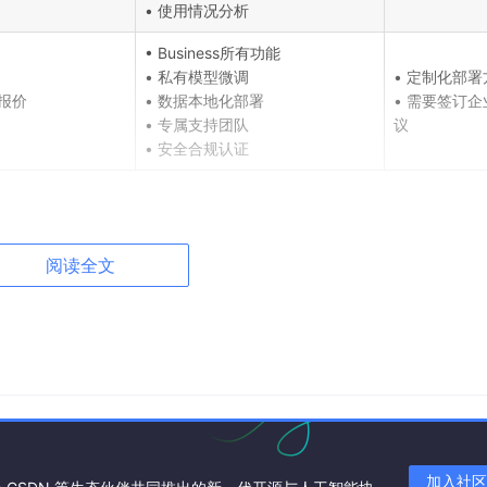
• 使用情况分析
• Business所有功能
• 私有模型微调
• 定制化部署
报价
• 数据本地化部署
• 需要签订企
• 专属支持团队
议
• 安全合规认证
阅读全文
维护者，可以申请免费使用
的个人版性价比最高
以先体验再决定
ss 提供必要的管理功能
确保数据安全和合规要求
加入社区