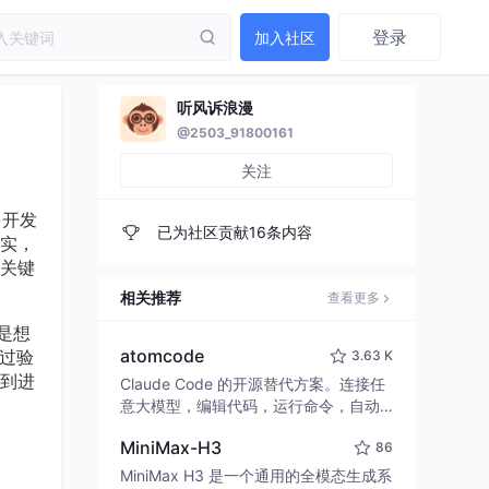
登录
加入社区
听风诉浪漫
@2503_91800161
关注
多开发
已为社区贡献16条内容
实，
关键
相关推荐
查看更多
是想
atomcode
过验
3.63 K
到进
Claude Code 的开源替代方案。连接任
意大模型，编辑代码，运行命令，自动
验证 — 全自动执行。用 Rust 构建，极
MiniMax-H3
86
致性能。 ｜ An open-source alternativ
e to Claude Code. Connect any LLM,
MiniMax H3 是一个通用的全模态生成系