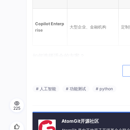
Copilot Enterp
大型企业、金融机构
定制
rise
如何选择适合的方案？
对于个人开发者/学生：
免费方案
：如果你是学生或热门开源项目
个人订阅
：如果不符合免费条件，$10/月
# 人工智能
# 功能测试
# python
试用期
：GitHub提供30天免费试用，可
对于团队/企业：
225
小团队（5-20人）
：Copilot Busine
AtomGit开源社区
中大型企业
：Copilot Enterprise 