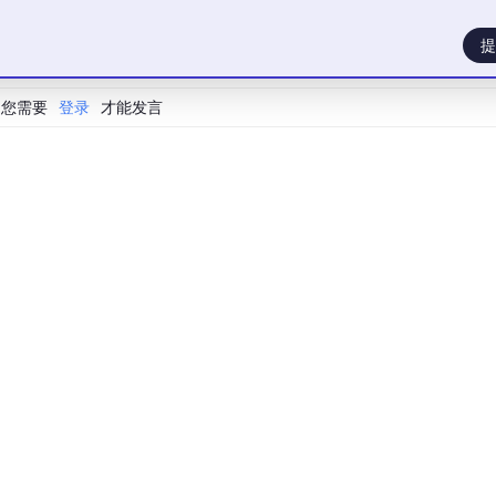
提
您需要
登录
才能发言
Business/Enterprise用户，有更严格的数据保护协议。
学生身份即可。
证学生身份：