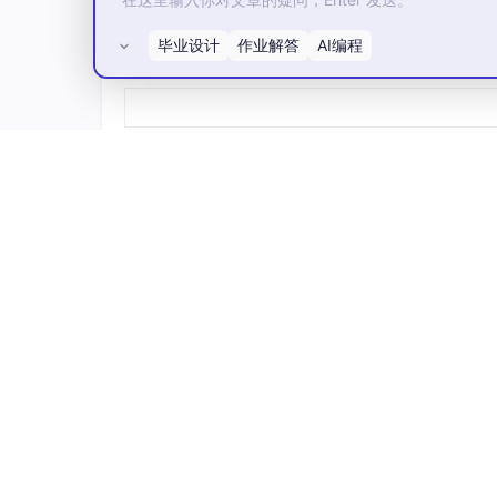
投资回报率（ROI）计算：
毕业设计
作业解答
AI编程
所有评论(0)
假设开发者月薪：$8000

使用Copilot后效率提升：
35
%

每月节省时间价值：$8000 × 
35
% = $2800

Copilot月费：$10-$19

ROI = ($2800 - $19) / $19 ≈ 
146
常见问题解答
Q: Copilot 会泄露我的代码吗？
A: GitHub承诺不会用你的代码训练公共模型。对于
Q: 学生如何申请免费？
A: 访问
GitHub Education
，使用学校邮箱验证
Q: 没有学校邮箱怎么验证学生身份？
A: 如果你没有学校邮箱，可以通过以下方式验