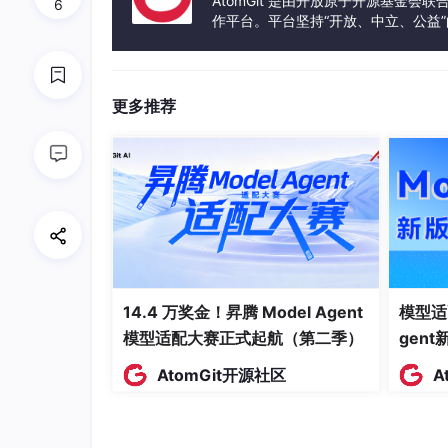
AtomGit 是由开放原子开源基金会
6
特殊行业
：金融、医疗等对数据安全要求高的行
作平台。平台坚持“开放、中立、公益
发体验和算力服务整合在一起，为开
订阅步骤
访问官网
：前往
GitHub Copilot 官网
更多推荐
选择方案
：根据身份选择 Individual、Busin
验证身份
：
学生：使用学校邮箱验证
开源维护者：验证GitHub项目
企业：使用企业邮箱验证
绑定支付
：添加支付方式（个人版支持信用卡
14.4 万奖金！昇腾 Model Agent
模型适
模型适配大赛正式起航（第二季）
gen
安装插件
：在VS Code、JetBrains等ID
登录授权
AtomGit开源社区
：使用GitHub账号登录并授权
A
代码示例：Copilot 使用体验