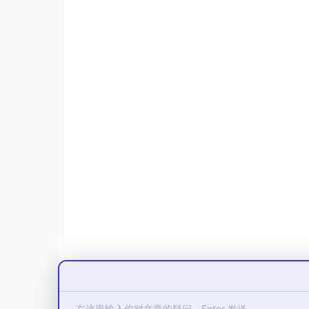
使用技巧与最佳实践
编写清晰的注释
：Copilot 主要根据
提供示例
：在复杂场景下，先写一个简单示例
逐行生成
：不要期望一次性生成完整函数
审查代码
：始终审查生成的代码，确保符
利用聊天功能
：Copilot Chat 可以
成本效益分析
与传统开发对比：
效率提升
：平均减少30-50%的编码时间
学习成本
：几乎为零，直接集成到现有工作
代码质量
：减少拼写错误，提供最佳实践建
维护成本
：自动生成文档和测试，降低长期