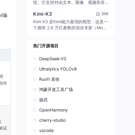
edit code, run commands, and verify
统。它支持对由文本、图像、视频和音
changes — autonomously. Built in Rus
频组成的多模态上下文进行统一理解，
t for speed. Get Started
Kimi-K3
206
并能生成分辨率高达 2K、时长可达 15
I编
秒的带原生立体声音频的视频。得益于
Kimi K3 是Kimi能力最强的模型：这是一
面向任务泛化的系统设计，H3 在预训练
个拥有 2.8 万亿参数的混合专家（Mo
阶段就已具备广泛的多模态上下文理解
E）模型，具备原生视觉理解能力，并支
与生成能力，能够出色地执行复杂的多
持 100 万 token 的上下文窗口。
模态指令。
热门开源项目
DeepSeek-V3
Ultralytics YOLOv8
用
RuoYi 若依
协作
鸿蒙开发工具广场
旋武
OpenHarmony
cherry-studio
位
验证
vscode