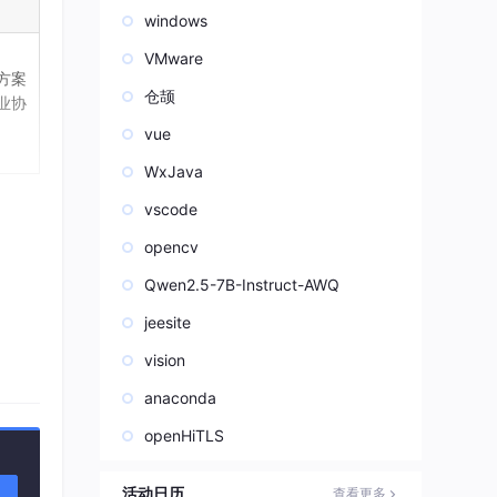
windows
VMware
方案
仓颉
业协
vue
WxJava
vscode
opencv
Qwen2.5-7B-Instruct-AWQ
jeesite
vision
anaconda
openHiTLS
活动日历
查看更多