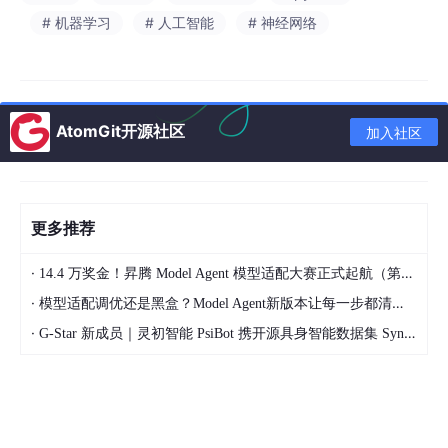
椒）易导致混淆；二是实际应用中的光照、遮挡、复杂背景等问题
# 机器学习
# 人工智能
# 神经网络
影响鲁棒性。未来发展趋势包括：模型轻量化以适应移动端部署、
多模态融合（如结合光谱信息）、以及细粒度分类技术的应用。
1
.3 主要内容与结构
AtomGit开源社区
本文围绕水果图像分类任务开展以下工作：
加入社区
（1）数据探索与预处理：对36类水果蔬菜数据集进行深入的统计
分析，包括各类别样本数量分布、图像尺寸一致性检查等。采用多
种数据增强技术（随机旋转、平移、缩放、水平翻转、错切）扩充
训练集，有效提升模型泛化能力，并通过可视化展示增强效果。
更多推荐
（2）模型构建与优化：设计三种不同复杂度的卷积神经网络模
·
14.4 万奖金！昇腾 Model Agent 模型适配大赛正式起航（第二季）
型：浅层CNN作为基线模型，增强型CNN通过加深网络层数、引
入批量归一化和Dropout正则化提升特征提取能力，以及基于Res
·
模型适配调优还是黑盒？Model Agent新版本让每一步都清晰可见
Net50的迁移学习模型。对于迁移学习模型，详细阐述引入动机：
·
G-Star 新成员｜灵初智能 PsiBot 携开源具身智能数据集 SynData 入驻 AtomGit
利用ImageNet预训练模型已学习的通用视觉特征，通过两阶段微
调（先冻结骨干网络训练分类头，再解冻部分高层卷积层联合训
练）使模型快速适应水果分类任务，解决训练数据相对有限的问
题。
（3）实验验证与分析：在相同数据集上训练和评估三种模型，对