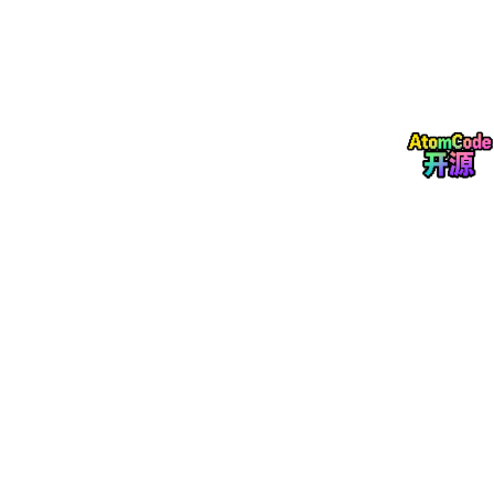
比准确率、损失值、参数量和训练时间等指标。通过混淆矩阵和错
误案例分析，识别易混淆类别，探讨模型局限性。最终在测试集上
验证迁移学习模型的泛化能力，并可视化预测结果。
（4）总结与展望：系统总结研究成果，指出模型在实际应用中可
能面临的问题，并提出未来改进方向，包括数据集扩充、轻量化网
络设计、细粒度分类等。
2 相关理论基础
2
.1 卷积神经网络基本原理
卷积神经网络是深度学习中专门用于处理图像等网格状数据的模
型。其最核心的组件是卷积层，卷积层通过多个小型滤波器在图像
上滑动进行乘累加运算，从而提取局部特征。与全连接网络不同，
卷积层的每个神经元只与输入图像的局部区域相连，这种局部连接
模式充分利用了图像像素间的空间相关性，同时通过权值共享让同
一个滤波器在整个图像上复用同一组参数，极大减少了模型的参数
量，降低过拟合风险。随着网络加深，神经元的感受野逐渐扩大，
低层可检测到边缘、角点等简单特征，中层组合出纹理与图案，高
层则能识别出物体的部件乃至整体语义，这种层次化的特征学习能
力是卷积神经网络在图像任务中表现优异的关键原因。