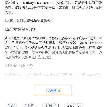
摘机器人、 dietary assessment（饮食评估）等场景中具有广泛
需求。传统的人工识别方式效率低、成本高，难以满足大规模应用
需求。
1
.2 国内外研究现状和发展趋势
1
.2.1 国内外研究现状
水果图像识别研究大致经历了从传统机器学习向深度学习的技术演
进。早期研究多依赖人工特征提取与浅层分类器，如2014年Zhan
g等人利用计算机视觉结合前馈神经网络实现水果分类。随着深度
学习技术的突破，卷积神经网络因其强大的特征自动提取能力，逐
渐成为水果识别领域的主流方法。
1
.2.2 未来发展趋势
发展趋势上，水果识别研究正朝着三个方向深化：一是轻量化与边
缘部署，通过模型压缩、知识蒸馏等技术适配移动端和嵌入式设
备；二是注意力机制与多尺度融合，增强复杂背景下的小目标与遮
挡目标识别能力；三是多任务学习与跨场景泛化，实现识别、计
阅读全文
数、成熟度评估等功能集成，提升模型在真实农业场景中的实用价
值。
# cnn
# 分类
# 迁移学习
# python
但仍存在以下挑战：一是多类别识别时类间相似性（如青苹果与青