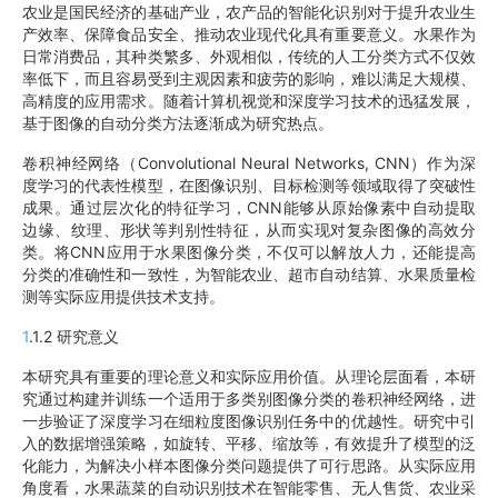
农业是国民经济的基础产业，农产品的智能化识别对于提升农业生
产效率、保障食品安全、推动农业现代化具有重要意义。水果作为
日常消费品，其种类繁多、外观相似，传统的人工分类方式不仅效
率低下，而且容易受到主观因素和疲劳的影响，难以满足大规模、
高精度的应用需求。随着计算机视觉和深度学习技术的迅猛发展，
基于图像的自动分类方法逐渐成为研究热点。
卷积神经网络（Convolutional Neural Networks, CNN）作为深
度学习的代表性模型，在图像识别、目标检测等领域取得了突破性
成果。通过层次化的特征学习，CNN能够从原始像素中自动提取
边缘、纹理、形状等判别性特征，从而实现对复杂图像的高效分
类。将CNN应用于水果图像分类，不仅可以解放人力，还能提高
分类的准确性和一致性，为智能农业、超市自动结算、水果质量检
测等实际应用提供技术支持。
1
.1.2 研究意义
本研究具有重要的理论意义和实际应用价值。从理论层面看，本研
究通过构建并训练一个适用于多类别图像分类的卷积神经网络，进
一步验证了深度学习在细粒度图像识别任务中的优越性。研究中引
入的数据增强策略，如旋转、平移、缩放等，有效提升了模型的泛
化能力，为解决小样本图像分类问题提供了可行思路。从实际应用
角度看，水果蔬菜的自动识别技术在智能零售、无人售货、农业采