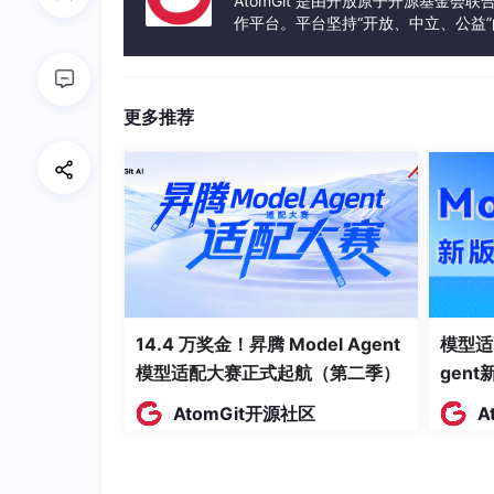
AtomGit 是由开放原子开源基金会
作平台。平台坚持“开放、中立、公益
发体验和算力服务整合在一起，为开
参数解释
：
更多推荐
root
：数据集存放的根目录，若本地不存
train
=
True
：加载训练集，
train
=
False
download
=
True
：若本地未下载，则从
transform
=
ToTensor()
：将PIL图像或nu
一化到[0.0,1.0]。
14.4 万奖金！昇腾 Model Agent
模型适
2.3 DataLoader的使用
模型适配大赛正式起航（第二季）
gen
直接使用
datasets
对象会逐张读取图片，训练时
AtomGit开源社区
A
加速收敛。
DataLoader
正是为此设计的。