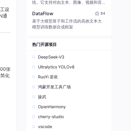
edit code, run commands, and verify
统。它支持对由文本、图像、视频和音
changes — autonomously. Built in Rus
频组成的多模态上下文进行统一理解，
工设
t for speed. Get Started
DataFlow
84
并能生成分辨率高达 2K、时长可达 15
N通
秒的带原生立体声音频的视频。得益于
基于大模型算子和工作流的高效文本大
面向任务泛化的系统设计，H3 在预训练
模型训练数据合成框架
阶段就已具备广泛的多模态上下文理解
与生成能力，能够出色地执行复杂的多
模态指令。
热门开源项目
DeepSeek-V3
Ultralytics YOLOv8
00张
理简化
RuoYi 若依
鸿蒙开发工具广场
旋武
OpenHarmony
cherry-studio
vscode