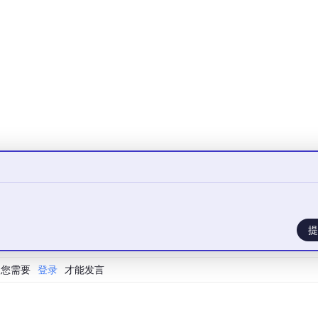
t, width]
，这里channels=1表示灰度图。
对应的标签。
卷积块和一个全连接输出层：
5，padding=2保持尺寸，后接ReLU和2x2最大池化 → 输出1
卷积保持32通道，后接ReLU和2x2池化 → 输出32×7×7
ReLU（无池化） → 输出64×7×7
136维向量，送入线性层，输出10维（对应10个数字类别）
您需要
登录
才能发言
度，非常适合教学演示。