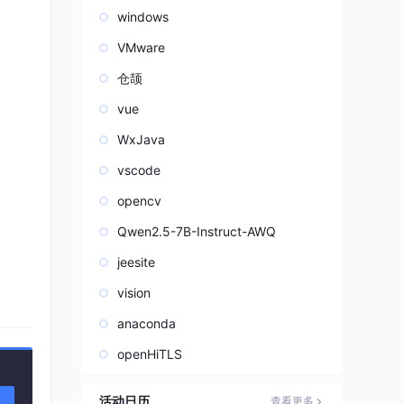
windows
VMware
仓颉
vue
WxJava
vscode
opencv
Qwen2.5-7B-Instruct-AWQ
jeesite
vision
anaconda
openHiTLS
活动日历
查看更多