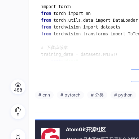
from
from
from
from
 torchvision.transforms import ToTen
# 下载训练集
training_data = datasets.MNIST(

root
=
"data"
,

train
=
True
,

download
=
True
,

transform
=ToTensor(),

)

488
# cnn
# pytorch
# 分类
# python
# 下载测试集
test_data = datasets.MNIST(

9
root
=
"data"
,

train
=
False
,

AtomGit开源社区
download
=
True
,

transform
=ToTensor(),
