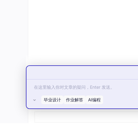
X
的形状为
[batch_size, channels, heigh
y
是长度为64的一维张量，存储每张图片
三、定义卷积神经网络模型
3.1 网络结构设计
我们设计一个较为简洁的CNN网络，包含三个
Conv1
：输入1通道，输出16通道，卷积核5x
4×14
Conv2
：输入16通道，先卷积至32通道，再
所有评论(0)
Conv3
：输入32通道，卷积至64通道，后接
全连接层
：将64×7×7的特征图展平为3
这种设计并非最优，但兼顾了模型容量与训练速