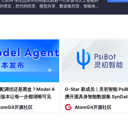
联合 CSDN 等生态伙伴共同推出的新一代开源与人工智能协
”的理念，把代码托管、模型共享、数据集托管、智能体开
发者提供从开发、训练到部署的一站式体验。
在则会自动下载。
则加载测试集。
互联网自动下载。
mpy数组转化为PyTorch的张量（tensor），并将像素值从[0,2
配调优还是黑盒？Model A
G-Star 新成员｜灵初智能 PsiB
t新版本让每一步都清晰可见
携开源具身智能数据集 SynDat
我们希望以小批量（mini-batch）的方式输入，以提高计算
入驻 AtomGit
tomGit开源社区
AtomGit开源社区