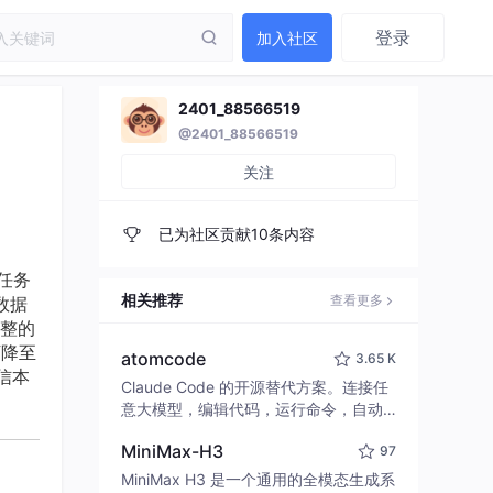
登录
加入社区
2401_88566519
@2401_88566519
关注
已为社区贡献10条内容
类任务
相关推荐
查看更多
数据
整的
下降至
atomcode
3.65 K
信本
Claude Code 的开源替代方案。连接任
意大模型，编辑代码，运行命令，自动
验证 — 全自动执行。用 Rust 构建，极
MiniMax-H3
97
致性能。 ｜ An open-source alternativ
e to Claude Code. Connect any LLM,
MiniMax H3 是一个通用的全模态生成系