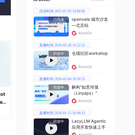
活动时间 2025-07-05 14:00:00
openvela 城市沙龙
已结束
—北京站
AtomGit
直播时间 2026-02-28 16:22:32
仓颉社区workshop
回放中
AtomGit
55]归
直播时间 2026-02-04 19:50:55
解构“如意玲珑
回放中
（Linyaps）”
ot
AtomGit
a
效率并
直播时间 2026-01-15 16:49:33
LazyLLM Agentic
回放中
应用开发快速上手
AtomGit