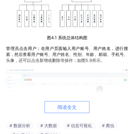
图4
.1 系统总体结构图
管理员点击用户
；在
用户
页面输入
用户账号、用户姓名，
进行
搜
索
，
然后查看用户账号、用户姓名、性别、年龄、邮箱、手机号、
头像，还可以点击新增
或删除
等
操作
；
如图
5
.
9
所示。
阅读全文
# 数据分析
# 大数据
# 信息可视化
# 爬虫