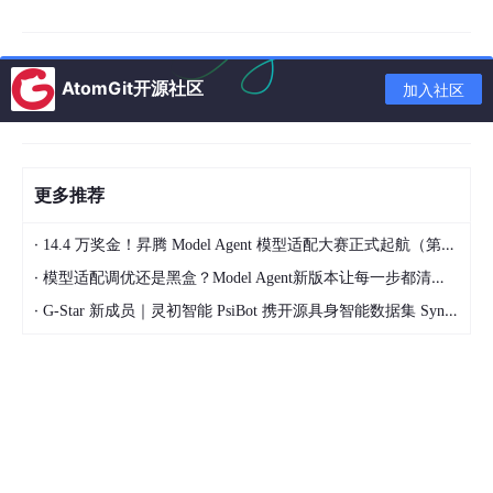
别出用户情感与功能描述之间的深层冲突。
AtomGit开源社区
加入社区
更多推荐
·
14.4 万奖金！昇腾 Model Agent 模型适配大赛正式起航（第二季）
·
模型适配调优还是黑盒？Model Agent新版本让每一步都清晰可见
·
G-Star 新成员｜灵初智能 PsiBot 携开源具身智能数据集 SynData 入驻 AtomGit
二、 构建“三锚法”强约束提示词架构
要实现100%的分类准确度，必须将提示词从“文学创作”转向“结构
化编程”。目前行业公认的最高效方案是**“三锚法”**：目标锁定、
硬性约束与高质量示例。