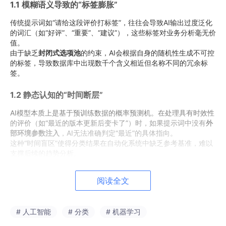
1.1 模糊语义导致的“标签膨胀”
传统提示词如“请给这段评价打标签”，往往会导致AI输出过度泛化
的词汇（如“好评”、“重要”、“建议”），这些标签对业务分析毫无价
值。
由于缺乏
封闭式选项池
的约束，AI会根据自身的随机性生成不可控
的标签，导致数据库中出现数千个含义相近但名称不同的冗余标
签。
1.2 静态认知的“时间断层”
AI模型本质上是基于预训练数据的概率预测机。在处理具有时效性
的评价（如“最近的版本更新后变卡了”）时，如果提示词中没有
外
部环境参数注入
，AI无法准确判定“最近”的具体指向。
这种“时间盲区”使得分类结果在自动化系统中缺乏参考基准，难以
支撑后续的趋势分析。
1.3 复杂语境下的“语义迷失”
阅读全文
当评价内容包含讽刺、反问或多重转折时（例如：“这就是你们所
谓的‘极速’优化？”），简单的语义分析往往会误将其归类为“正面评
# 人工智能
# 分类
# 机器学习
价”。
这是因为传统提示词缺乏**逻辑推导链（CoT）**的引导，无法识