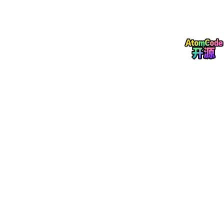
2.1 目标锚点：身份预设与业务对齐
在提示词开头，强制设定
身份锚点
。这不仅是改变语气，更是改变
AI的筛选逻辑。
示例指令：
“你是一位拥有十年经验的资深产品运营专家，
负责处理每日上万条的用户反馈。你的目标是极度挑剔地对
评价进行分类，否决掉所有伪需求，仅保留核心业务痛
点。”
2.2 约束锚点：构建封闭式逻辑池
必须明确限定候选标签的范围，并嵌入“负向过滤指令”。
约束维
提示词实现方式
预期效果
度
标签池
“仅从[功能故障, 性能优化, 视觉建
消除标签冗余
限定
议]中选择”