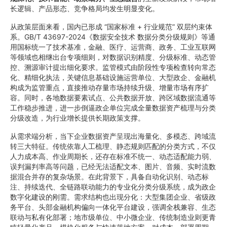
长逻辑、产品形态、竞争格局均发生明显变化。
从政策层面来看，国内已形成 “国家标准 + 行业规范” 双层约束体
系。GB/T 43697-2024《数据安全技术 数据分类分级规则》等通
用国标统一了技术基准，金融、医疗、运营商、政务、工业互联网
等领域也相继出台专项细则，对数据识别精度、分级标准、动态管
控、溯源审计提出细化要求。监管模式由阶段性专项检查转向常态
化、精细化执法，关键信息基础设施运营单位、大型政企、金融机
构成为监管重点，直接推动存量市场持续升级、增量市场有序扩
容。同时，各地数据要素试点、公共数据开放、跨区域数据流通等
工作稳步推进，进一步倒逼政企单位完成全量数据资产梳理与分类
分级改造，为行业增长提供长期政策支撑。
从需求端分析，当下企业数据资产呈现出海量化、多模态、跨域流
转三大特征。传统依靠人工梳理、静态规则匹配的分类方式，不仅
人力成本高、作业周期长，还存在标准不统一、动态适配能力弱、
误判漏判率高等问题，已经无法适配文本、图片、音频、实时流数
据混合并存的复杂场景。在此背景下，具备自动化识别、动态标
注、持续迭代、全链路联动能力的专业化分类分级系统，成为政企
数字化建设的刚需。需求结构也出现分化：大型集团企业、省级政
务平台、头部金融机构偏向一体化平台建设，强调全栈兼容、生态
联动与私有化部署；地市级单位、中小微企业、传统制造业则更青