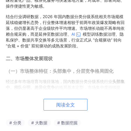
睐轻量化产品、模块化服务与快速落地方案，对成本、部署周期、
操作便捷性更为敏感。
结合行业调研数据，2026 年国内数据分类分级系统相关市场规模
延续稳健增长态势，行业整体增速相较于前两年政策爆发期略有回
落，但仍显著高于企业级软件平均增速。市场增长动能不再单纯依
赖合规采购，而是延伸至数据治理、
AI
模型训练数据治理、隐
私保护、数据共享交换等多元场景，行业正式从 “合规驱动” 转向
“合规 + 价值” 双轮驱动的成熟发展阶段。
二、市场整体发展现状
（一）市场整体特征：头部集中，分层竞争格局固化
经过多年市场培育与项目落地，国内数据分类分级系统行业
头部集
中、梯队分明、差异化竞争
的格局基本定型，市场集中度持续提
升。综合测算，行业前五厂商合计市场占有率超过六成，头部玩家
凭借技术积累、渠道资源、标杆案例与生态优势，牢牢占据政务、
阅读全文
金融、能源、运营商等核心高价值市场；第二梯队厂商深耕细分赛
道，依靠技术特色、场景化能力抢占垂直领域份额；大量中小厂商
则聚焦下沉市场、中小企业外包服务或区域本地化实施，市场影响
力有限。
# 分类
# 大数据
# 数据挖掘