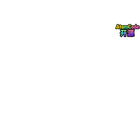
模型量化、知识蒸馏、容器化部署等技术，实现大模型轻量化改
造，在保障算法能力的同时，适配私有化部署环境，降低算力消耗
与部署门槛。第二是
全链路联动深化
。现代分类分级系统不再是孤
立工具，而是深度融入数据安全全生命周期，与数据脱敏、访问审
计、权限管控、数据溯源、安全运营平台打通，实现 “分类 - 分级
- 防护 - 审计 - 溯源” 闭环管理，真正做到 “分级即防护”。
此外，多模态数据处理、动态标注与持续学习、跨标准适配成为当
前技术研发的重点方向。随着物联网、车联网、音视频业务普及，
文本之外的图像、音频、实时数据流占比不断提升，对多模态统一
表征、语义对齐能力提出更高要求；而企业业务持续变化，倒逼系
统具备 “机器预标注 - 人工复核 - 模型迭代” 的闭环能力，依靠小
样本学习实现模型快速适配新场景。
（三）产品与落地现状：场景化细分，信创成为硬性门槛
产品形态根据应用场景逐步细分，目前市场上主要分为三大类产品
形态：一是面向大型政企的
全功能数据分类分级平台
，模块丰富、
扩展性强，支持千万级数据资产管理，可对接各类数据库、业务系
统、大数据平台，适配复杂 IT 架构；二是面向行业垂直场景的
轻
量化专用系统
，针对金融单据、运营商客户隐私数据、医疗健康数
据等定制优化，功能精简、落地速度快；三是嵌入式 SDK 与模块