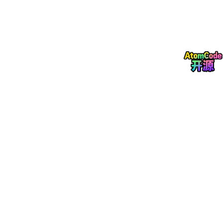
✅ RAG（知识之脑）：大模型 “幻觉终结者”
把企业
合同、病历、图纸、规章制度
变成私有精准知
识库，回答专业、靠谱、可追溯！
强合规行业（金融 / 医疗 / 政务）首选，
彻底杜绝大
模型胡编乱造
，每句话都有文档出处！
支持多格式文件（PDF/Word/Excel/ 图纸），自动分
块、向量存储、精准检索，
知识问答准确率达 98%
+
！
✅ Agent（决策之心）：多智能体编排中枢
任务拆解 + 全局决策 + 自我进化
，7×24 小时不间断
工作，越用越聪明，不用人工反复改规则！
复杂任务自动拆解为多步骤执行，跨系统、跨部门、
跨软件
端到端闭环
，无需人工干预！
支持多智能体协作，可同时调度 OpenClaw 执行、R