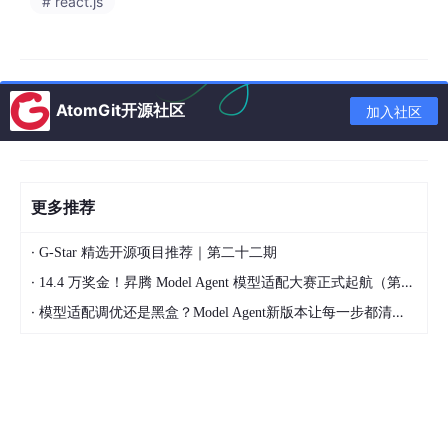
# react.js
证
！
行业共识
：美国搞模型竞赛，中国搞落地标准；美国
拼技术噱头，中国拼商业价值 ——
中国 FDE 标准，
就是 AI 落地的 “分水岭”
！
AtomGit开源社区
加入社区
二、黄金三角拆解：OpenClaw+RAG+Agent，各司其职，闭环协
同
✅ OpenClaw（执行之手）：全球最快爆火企业级调度引擎
更多推荐
GitHub
22.6 万 + Stars
，10 天打破 Rea
c
t 10 年
增长纪录！
·
G-Star 精选开源项目推荐｜第二十二期
原生私有化部署，
数据 100% 不出境
，告别云端泄露
·
14.4 万奖金！昇腾 Model Agent 模型适配大赛正式起航（第二季）
焦虑！
·
模型适配调优还是黑盒？Model Agent新版本让每一步都清晰可见
全平台适配（Windows/Mac/Linux），能像真人一
样
操作电脑、调用软件、对接系统
，无需改造现有 IT
架构！
低代码拖拽编排，业务人员也能搭建自动化流程，
开
发效率提升 10 倍
！