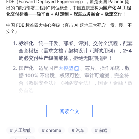
FDE（Forward Deployed Engineering），原是美国 Palantir 提
出的 “前沿部署工程师” 岗位概念，中国直接重构为
国产化 AI 工程
化交付标准
——
轻平台 + AI 定制 + 深度业务融合 + 极速交付
！
中国 FDE 标准四大核心突破（直击 AI 落地三大死穴：贵、慢、不
安全）
标准化
：统一开发、部署、评测、交付全流程，配套
全套模板（需求文档 / 架构设计 / 测试用例），
2-4
周必交付生产级智能体
，拒绝无限期拖延！
国产化
：适配国产
大模型
、芯片、操作系统，
数
据 100% 不出境、权限可控、审计可追溯
，完全符
合《数据安全法》《网络安全法》，国企 / 金融 / 政
务首选！
工程化
：强调
可度量、可交付、可维护
，不是 “一次
性部署”，而是 “动态进化”，落地后持续迭代，越用
阅读全文
越适配业务！
低门槛
：零基础可学，技术 / 业务人员都能上手，学
# 人工智能
# chrome
# 汽车
# 前端
会就能搭建行业智能体，配套工信部认证，
上岗即持