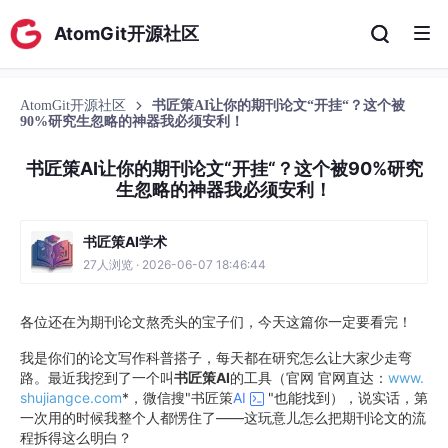
AtomGit开源社区
AtomGit开源社区
书匠策AI让你的期刊论文“开挂“？这个被
90%研究生忽略的神器我必须安利！
书匠策AI让你的期刊论文“开挂“？这个被90%研究
生忽略的神器我必须安利！
书匠策AI学术
27人浏览 · 2026-06-07 18:46:44
各位还在为期刊论文熬秃头的宝子们，今天这篇你一定要看完！
我是你们的论文写作科普搭子，每天都在研究怎么让大家少走弯
路。最近我挖到了一个叫
书匠策AI
的工具（官网 官网直达：
www.
shujiangce.com
*，微信搜"书匠策
AI
"也能找到），说实话，第
一次用的时候我整个人都愣住了——这玩意儿怎么把期刊论文的流
程拆得这么明白？