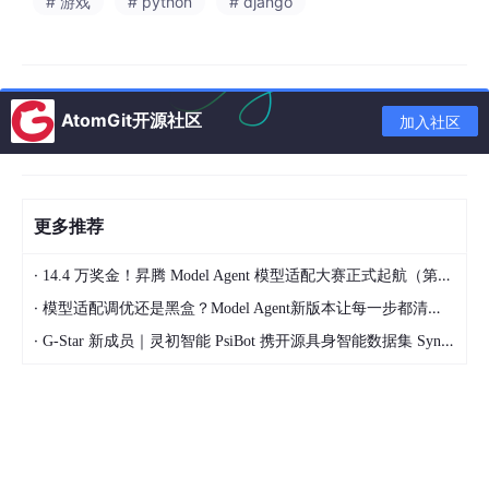
# 游戏
# python
# django
写过论文的都知道，参考文献这事能把人逼疯。书匠策AI在你生成
大纲的时候，会
同步匹配参考文献
，你不用再去知网、万方一个个
搜，系统直接给你列出来，格式也是按标准来的。
而且它支持中文和英文两种语言，不管你写中文期刊还是英文期
AtomGit开源社区
加入社区
刊，都能覆盖。
🔹 能力四：格式问题？找客服免费套！
这是我觉得最贴心的一个功能。很多同学写完内容，结果格式不
更多推荐
对，被导师打回来重改。书匠策AI支持
找在线客服免费套学校格
式
，哪怕你的学校在系统里找不到，也能联系客服添加。
·
14.4 万奖金！昇腾 Model Agent 模型适配大赛正式起航（第二季）
说白了就是：你负责写内容，格式的事它帮你搞定。
·
模型适配调优还是黑盒？Model Agent新版本让每一步都清晰可见
·
G-Star 新成员｜灵初智能 PsiBot 携开源具身智能数据集 SynData 入驻 AtomGit
三、用书匠策AI写期刊论文的正确姿势
给大家总结一个实操流程，照着做就行：
打开官网
官网直达：
www.shujiangce.com
*，或者