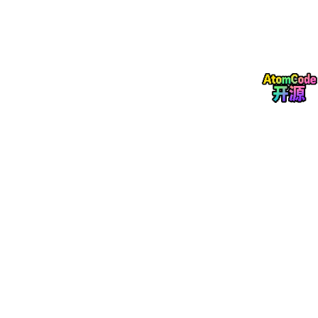
微信搜"书匠策AI"进公众号；
输入你的文章标题
（越完整越好，生成效果越佳）；
上传开题报告
（docx格式），让AI帮你智能选题+生
成大纲；
在大纲处选择
是否需要图表、公式、代码；
一路生成下去
，参考文献自动匹配，语言中英文随便
选；
最后找客服套格式
，搞定收工。
整个流程下来，以前要折腾一两周的事，现在可能几个小时就能跑
通初稿。
四、说句真心话
我做论文科普这么久，一直跟大家说：工具不是让你偷懒的，是让
你
把时间花在真正需要动脑子的地方
。