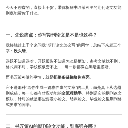
今天不聊虚的，直接上干货，带你拆解书匠策AI里的期刊论文功能
到底能帮你干什么。
一、先说痛点：你写期刊论文是不是也这样？
我接触过上千个来问我"期刊论文怎么写"的同学，总结下来就三个
字：
没头绪
。
选题不知道选啥，开题报告不知道怎么搭框架，参考文献找不到，
格式调不对，学校模板套不上……每一步都像在黑暗里摸墙。
而书匠策AI做的事情，就是
把整条链路给你点亮
。
它不是那种"给你生成一篇糊弄事的文章"的工具，而是真正从选题
到成稿，每一步都有对应功能的
全流程助手
。特别是它的期刊论文
模块，针对的就是那些要发小论文、结课论文、毕业论文里期刊格
式要求的同学。
二、书匠策AI的期刊论文功能，到底强在哪？