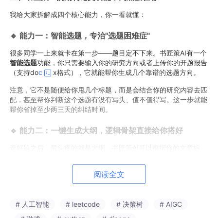
我给大家拆解成四个核心能力，你一看就懂：
🔹 能力一：智能选题，专治"选题困难症"
很多同学一上来就卡在第一步——题目定不下来。书匠策AI有一个
智能选题
功能，你只需要输入你的研究方向或者上传你的开题报告
（支持do
c
x格式），它就能帮你生成几个靠谱的选题方向。
注意，它不是随便给你甩几个标题，而是会结合你的研究内容去匹
配，甚至帮你判断这个选题有没有写头、值不值得写。这一步就能
帮你省掉至少两三天的纠结时间。
🔹 能力二：一键生成大纲，逻辑骨架直接给你搭好
选好题之后，最头疼的就是大纲。书匠策AI可以根据你的文章标
题，
自动生成论文大纲
，而且你还能在大纲阶段手动选择是否需要
图表、公式、代码这些元素。
阅读全文
这个功能对期刊论文来说太重要了——期刊论文最讲究逻辑清晰、
结构完整，有了大纲你就相当于有了一张地图，后面填肉就行了。
# 人工智能
# leetcode
# 决策树
# AIGC
🔹 能力三：参考文献不用自己一个个找了