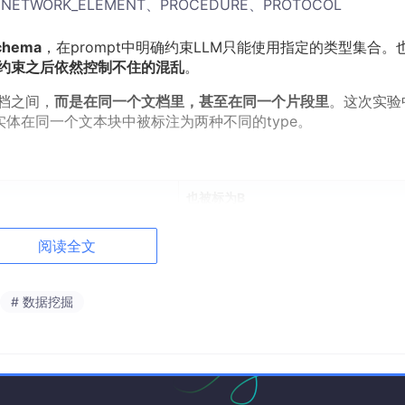
、NETWORK_ELEMENT、PROCEDURE、PROTOCOL
hema
，在prompt中明确约束LLM只能使用指定的类型集合。
约束之后依然控制不住的混乱
。
档之间，
而是在同一个文档里，甚至在同一个片段里
。这次实验
一个实体在同一个文本块中被标注为两种不同的type。
也被标为B
ATION
NETWORK_FUNCTION
阅读全文
CE
NETWORK_FUNCTION
# 数据挖掘
Y_ELEMENT
ARCHITECTURE_CONCEPT
K_FUNCTION
ORGANIZATION
TION_ELEMENT
PROCEDURE