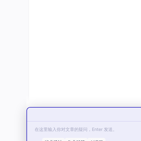
在旧工作流中，主要通过精心设计的Prompt指
格式一致性差
：LLM生成具有随机性，即
复杂任务表达力不足
：对于多实体、多关系
泛化与稳定性的矛盾
：Prompt过于泛
二、实体抽取失败的“病理切片”：
2.1 症状一：实体碎片化——同一个
根据对主流框架（LightRAG、MS GraphR
重复抽取成多个节点，关系也大量冗余甚至错误
一位技术博主在2026年初的实战中发现，同一个
精度下降、推理速度被拖慢。
为什么会出现这个问题？关键在于
实体消歧机制
块A中出现“Apple Inc.”、文本块B中出现“苹果公