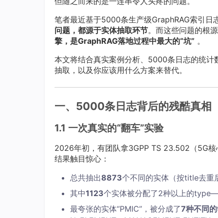
但随之而来的是一连串令人头疼的问题。
笔者最近基于5000条生产级GraphRAG索
问题，都源于实体抽取环节
。而这些问题的根源
擎，是GraphRAG落地过程中最大的“坑”
。
本文将结合真实案例分析、5000条日志的统计
抽取，以及你应该用什么方案来替代。
一、5000条日志背后的残酷真相
1.1 一次真实的“翻车”实验
2026年初，有团队拿3GPP TS 23.502（
结果触目惊心：
总共抽出
8873
个不同的实体（按title去重
其中
1123
个实体被分配了2种以上的type
最夸张的实体“PMIC”，被分成了
7种不同的t