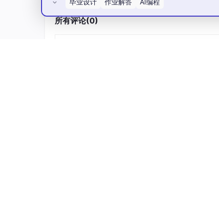
们关联为同一个实体。
毕业设计
作业解答
AI编程
所有评论(0)
2.2 症状二：关系逻辑崩塌——错误
在某法律合同的GraphRAG抽取过程中，通用
(
Plaintiff
,
works_at
,
LawFirm_X)
。问题是Pl
错误
会导致语义理解偏差，严重影响推理结果。
更隐蔽的问题是
弱连接占比过高
。根据GitC
网络中占比可能超过40%。弱连接过多会导致
2.3 症状三：“幽灵实体”——凭空出
这是最让人抓狂的问题。根据对GraphRag实
下文支持的孤立实体。这类实体可能是抽取错误
笔者的5000条日志分析显示，幽灵实体通常出
数值型实体误抽
：“2024年”被识别为TI
修饰词误抽
：将形容词误认为实体，如“innovati
LLM幻觉
：文本中根本不存在，但LLM“脑