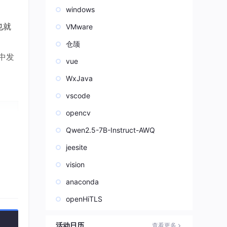
windows
也就
VMware
仓颉
中发
vue
WxJava
vscode
opencv
Qwen2.5-7B-Instruct-AWQ
jeesite
vision
anaconda
openHiTLS
活动日历
查看更多