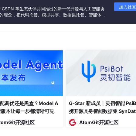
加入社区
联合 CSDN 等生态伙伴共同推出的新一代开源与人工智能协
”的理念，把代码托管、模型共享、数据集托管、智能体开
了GraphRAG实体抽取过程中最常见的失败模式：
发者提供从开发、训练到部署的一站式体验。
比
典型案例
%
“LLMs”被标为模型/算法/框架
%
同一公司名在不同段落中被当作文本内容不同的实体
%
领域专有名词未被识别
%
JSON格式错误、字段缺失
配调优还是黑盒？Model A
G-Star 新成员｜灵初智能 PsiB
抽取了文本中并不存在的实体
t新版本让每一步都清晰可见
携开源具身智能数据集 SynDat
入驻 AtomGit
tomGit开源社区
AtomGit开源社区
计得不好。根据对5000条日志的深度分析，
问题的根源在于通用L