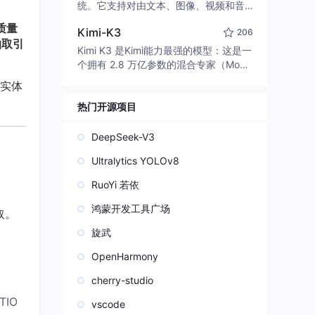
edit code, run commands, and verify
统。它支持对由文本、图像、视频和音
changes — autonomously. Built in Rus
频组成的多模态上下文进行统一理解，
质量
t for speed. Get Started
Kimi-K3
206
并能生成分辨率高达 2K、时长可达 15
抽取引
秒的带原生立体声音频的视频。得益于
Kimi K3 是Kimi能力最强的模型：这是一
面向任务泛化的系统设计，H3 在预训练
个拥有 2.8 万亿参数的混合专家（Mo
阶段就已具备广泛的多模态上下文理解
E）模型，具备原生视觉理解能力，并支
好实体
与生成能力，能够出色地执行复杂的多
持 100 万 token 的上下文窗口。
模态指令。
热门开源项目
DeepSeek-V3
Ultralytics YOLOv8
RuoYi 若依
鸿蒙开发工具广场
取。
旋武
OpenHarmony
cherry-studio
TIO
vscode