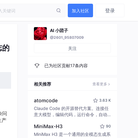
登录
加入社区
AI 小团子
@2601_95807009
志的
关注
已为社区贡献17条内容
相关推荐
查看更多
atomcode
3.63 K
Claude Code 的开源替代方案。连接任
杂问
意大模型，编辑代码，运行命令，自动
生产
验证 — 全自动执行。用 Rust 构建，极
MiniMax-H3
90
致性能。 ｜ An open-source alternativ
e to Claude Code. Connect any LLM,
MiniMax H3 是一个通用的全模态生成系