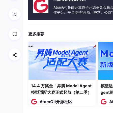
1.2 5000条日志的统计数据
AtomGit 是由开放原子开源基金会
作平台。平台坚持“开放、中立、公益
在对5000条生产日志进行系统分析后，笔者整理
发体验和算力服务整合在一起，为开
失败类型分布（基于5000条日志统计）：
更多推荐
失败类型
占
实体类型歧义（同一实体多类型）
38
实体重复抽取
27
关键实体遗漏
18
输出格式错误/不稳定
12
14.4 万奖金！昇腾 Model Agent
模型适
幻觉实体
5%
模型适配大赛正式起航（第二季）
gen
1.3 为什么LLM会“翻车”？
AtomGit开源社区
A
这不是LLM犯了低级错误，也不是schema设