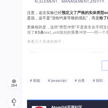
N_ELEMENT、MANAGEMENT_ENTITY
注意，这次实验已经
预定义了严格的实体类型sc
是说，这不是“没给约束导致的混乱”，而是
给了
更麻烦的是，这些“类型冲突”不是发生在不同文
现了
63条
text_unit级别的重叠冲突——同
来看几个具体的例子：
实体
被标为A
AF
ORGANIZ
NRF
INTERFA
# 前端
# javascript
# 分类
# 回归
5G SECURITY CONTEXT
SECURIT
264
HPLMN
NETWOR
SERVICE REQUEST
INFORMA
8
AtomGit开源社区