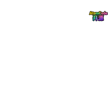
2
\b
双缝干涉
：两个
离散
相干源的叠加（有限项求和）
e
t
单缝"衍射"
：无穷多个
连续
相干源的叠加（积分）
a
=
两者数学结构完全一致，区别仅在于：
\f
2
r
∑
i
ϕ
双缝：
∑
E
e
n
n
=
1
n
a
n
/2
∫
a
(
)
i
ϕ
x
(
)
单缝：
∫
E
x
e
d
x
c
=
−
/2
a
−a/
{\p
1
2
i
因此，"衍射"并非与"干涉"并列的独立现象，而是
连续分布相干源
2
a/
a
的干涉
这一更一般框架的特例。
E
2
\s
n
E
4. 极值条件
i
e
(x)
n
i
2
I
(
)
s
i
n
e
β
\t
(
)
=
从
：
I
θ
I
0
ϕ
β
(θ)
i
h
n
=
ϕ
e
\s
条件
I
结果
t
(x)
u
0