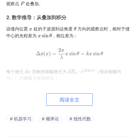
P
x
[−a/
观察点
处叠加。
P
P
d
2,
2. 数学推导：从叠加到积分
x
a/
2]
x
θ
设缝内位置
处的子波源到达角度
方向的观察点时，相对于缝
x
θ
x
x
x
sin
\t
中心的光程差为
，相位差为：
x
θ
\i
s
h
n
i
e
2
π
[-
Δϕ(x)=2πλxsin⁡θ=kxsin⁡θ\Delt
Δ
(
)
=
sin
=
sin
ϕ
x
x
θ
k
x
θ
n
t
a/
λ
a
2,
θ
Δ
(
)
d
d
⋅
a/
i
ϕ
x
每个微元
贡献的振幅微元为
（假设振幅均
d
x
d
E
e
0
x
匀）。总振幅为连续积分：
x
E
2]
\s
d
0
i
x
⋅
/2
E(θ)=∫−a/2a/2E0⋅eikxsin⁡θdx
a
∫
s
i
n
n
(
)
=
⋅
ik
x
θ
E
θ
E
e
d
x
e
阅读全文
0
−
/2
\t
a
i
h
Δ
e
计算这个积分：
# 机器学习
# 概率论
# 线性代数
ϕ
t
(x)
a
/2
d
s
i
n
E(θ)=E0⋅[eikxsin⁡θiksin⁡θ]−a
a
s
i
n
sin
k
a
θ
(
)
ik
x
θ
[
]
e
2
(
)
=
⋅
=
⋅
E
θ
E
E
a