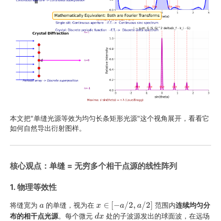
本文把"单缝光源等效为均匀长条矩形光源"这个视角展开，看看它
如何自然导出衍射图样。
核心观点：单缝 = 无穷多个相干点源的线性阵列
1. 物理等效性
a
x
∈
[
−
/2
,
/2
]
将缝宽为
的单缝，视为在
范围内
连续均匀分
a
x
a
a
a
d
∈
布的相干点光源
。每个微元
处的子波源发出的球面波，在远场
d
x