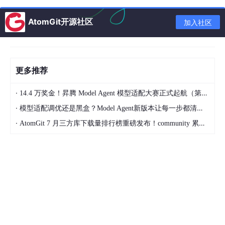
0
0
E
s
i
n
sin
k
a
θ
ik
θ
−
/2
2
a
_
AtomGit开源社区
加入社区
0
s
i
n
s
i
n
β
=
=
π
a
θ
k
a
θ
令
，则：
β
\c
2
λ
=
d
π
sin
o
β
E(θ)=E0a⋅sin⁡ββE(\theta) = 
(
)
=
⋅
E
θ
E
a
0
a
t
β
更多推荐
s
e
i
^
强度分布：
·
14.4 万奖金！昇腾 Model Agent 模型适配大赛正式起航（第二季）
n
{i
·
模型适配调优还是黑盒？Model Agent新版本让每一步都清晰可见
\D
2
I(θ)=I0(sin⁡ββ)2I(\theta) = I
sin
(
)
β
θ
(
)
=
e
·
AtomGit 7 月三方库下载量排行榜重磅发布！community 累计破百万断层领跑，Chromium 组件全面霸榜
I
θ
I
0
β
λ
l
=
t
k
这正是标准的单缝夫琅禾费衍射公式。
a
a
\p
s
3. "干涉"与"衍射"在此视角下的统一
h
i
i
这个长条矩形光源模型说法揭示了深刻的一点：
n
(x)}
θ
单缝衍射本质上就是连续分布的相干子波源之间的干涉。