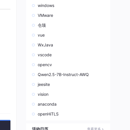
windows
VMware
仓颉
vue
WxJava
vscode
opencv
Qwen2.5-7B-Instruct-AWQ
jeesite
vision
anaconda
openHiTLS
活动日历
查看更多