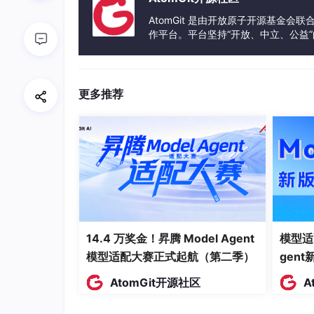
AtomGit 是由开放原子开源基金会
核心痛点：昂贵的“长尾路测”与无法复
作平台。平台坚持“开放、中立、公益
发体验和算力服务整合在一起，为开
做自动驾驶的研究者都知道，想要让算法更安全
如夜间碰擦、突发车祸、行人鬼探头等 。
更多推荐
目前各大自动驾驶大厂（如 Waymo）主要靠
低 。相反，互联网上或者第三方卡车司机的行车
尬的是，这些视频都是单目、二维、低清的，而你的
达点云（LiDAR） 。这种硬件配置的巨大差异，在
为什么作者要研究这个问题？
作者希望能打造一台“数据转换机” 。只要喂给
补”出当时如果是一辆搭载了先进全套传感器的 
该扫描到什么样的数据 。这样一来，全球数十亿
14.4 万奖金！昇腾 Model Agent
模型适
模型适配大赛正式起航（第二季）
gen
AtomGit开源社区
A
EasyReader AI论文导读示例