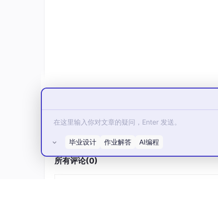
架构创新
：巧妙地将第九个视角（即输入的第三
w），通过视点拼接引导其余八个视角的协
实用性验证
：生成的 LiDAR 数据能直
极高 。
以上内容为 EasyReader 自动生成导读的
用 EasyReader 高效阅读论文，下载体验：
https://www.easyreader.com.cn/
✓ 核心创新点拆解
✓ 关键实验结果总结
✓ AI论文问答
✓ 思维导图
毕业设计
作业解答
AI编程
✓ 还原排版 中英对照翻译阅读
所有评论(0)
如果你只看10分钟
如果你时间紧迫，只想快速get这篇论文的精华