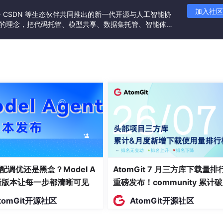
加入社区
联合 CSDN 等生态伙伴共同推出的新一代开源与人工智能协
用的“野数据”
”的理念，把代码托管、模型共享、数据集托管、智能体开
发者提供从开发、训练到部署的一站式体验。
，就必须用海量的“极端罕见场景（长尾场景）”去训练和验证它
自己的车队去路上“硬跑”来碰运气收集数据，不仅成本高昂，效率
记录仪（Dash
c
am）里其实充斥着这类惊险的长尾视频 。
无人车需要的是围绕车身 8 个摄像头的 360° 环视和 3D 
学术界被称为“化身差距”（Embodiment Gap） 。
它一段普通人手机拍的或记录仪录下的惊险车祸视频，它就能自动
Waymo 自人车开在现场，其各个角度的摄像头和车顶的激光雷
小时的行车记录视频，瞬间都变成了无人车的免费“补品” 。
配调优还是黑盒？Model A
AtomGit 7 月三方库下载量排
t新版本让每一步都清晰可见
重磅发布！community 累计
万断层领跑，Chromium 组件
tomGit开源社区
AtomGit开源社区
面霸榜