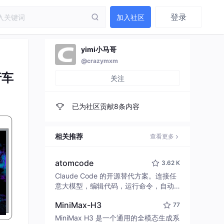
登录
加入社区
yimi小马哥
@crazymxm
行车
关注
已为社区贡献8条内容
相关推荐
查看更多
atomcode
3.62 K
Claude Code 的开源替代方案。连接任
意大模型，编辑代码，运行命令，自动
验证 — 全自动执行。用 Rust 构建，极
MiniMax-H3
77
致性能。 ｜ An open-source alternativ
e to Claude Code. Connect any LLM,
MiniMax H3 是一个通用的全模态生成系