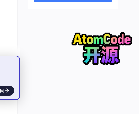
e
实度
问