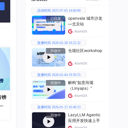
活动时间 2025-07-05 14:00:00
openvela 城市沙龙
已结束
—北京站
，比
AtomGit
还极
直播时间 2026-02-28 16:22:32
但尴
仓颉社区workshop
回放中
激光雷
AtomGit
直播时间 2026-02-04 19:50:55
解构“如意玲珑
回放中
“脑
（Linyaps）”
达应
AtomGit
行榜
破百
直播时间 2026-01-15 16:49:33
全
LazyLLM Agentic
回放中
应用开发快速上手
AtomGit