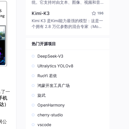
edit code, run commands, and verify
统。它支持对由文本、图像、视频和音
changes — autonomously. Built in Rus
频组成的多模态上下文进行统一理解，
t for speed. Get Started
Kimi-K3
196
并能生成分辨率高达 2K、时长可达 15
秒的带原生立体声音频的视频。得益于
Kimi K3 是Kimi能力最强的模型：这是一
面向任务泛化的系统设计，H3 在预训练
个拥有 2.8 万亿参数的混合专家（Mo
阶段就已具备广泛的多模态上下文理解
E）模型，具备原生视觉理解能力，并支
与生成能力，能够出色地执行复杂的多
持 100 万 token 的上下文窗口。
模态指令。
热门开源项目
DeepSeek-V3
Ultralytics YOLOv8
RuoYi 若依
鸿蒙开发工具广场
出了一
旋武
手机
雷达）
OpenHarmony
cherry-studio
网公
vscode