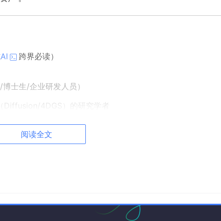
式
AI
跨界必读）
/博士生/企业研发人员）
iffusion/4DGS）的研究学者
轮的数据运营与产品专家
阅读全文
，重点在系统架构设计与工程落地验证）