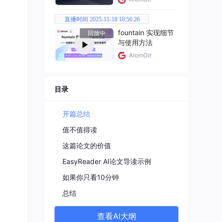
成空间
直播时间 2025-11-18 18:56:26
fountain 实现细节
回放中
与使用方法
斯泼
AtomGit
机参
对数据
目录
利用
间进
开篇总结
值不值得读
频生
这篇论文的价值
EasyReader AI论文导读示例
如果你只看10分钟
总结
往单纯的
查看AI大纲