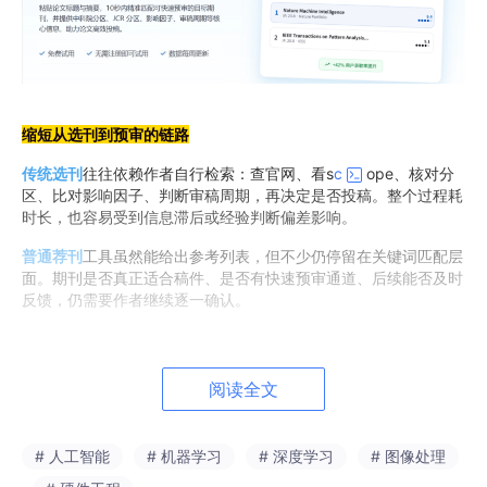
缩短从选刊到预审的链路
传统选刊
往往依赖作者自行检索：查官网、看s
c
ope、核对分
区、比对影响因子、判断审稿周期，再决定是否投稿。整个过程耗
时长，也容易受到信息滞后或经验判断偏差影响。
普通荐刊
工具虽然能给出参考列表，但不少仍停留在关键词匹配层
面。期刊是否真正适合稿件、是否有快速预审通道、后续能否及时
反馈，仍需要作者继续逐一确认。
这些问题，
艾思科
蓝
【快速预审期刊AI匹配系统】
都能解决。
阅读全文
# 人工智能
# 机器学习
# 深度学习
# 图像处理