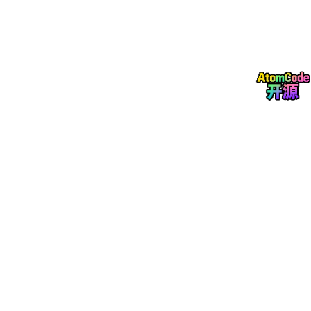
对于交叉学科稿件，语义级匹配能更准确识别研究内容与期刊sco
pe的契合度，尤其适用于工程技术、计算机等研究方向复杂、投
稿定位要求更高的领域。
横向对比：差异化在哪里？
与同类选刊与预审工具对比，艾思科蓝
【快速预审期刊AI匹配系
统】的差异化优势在于：