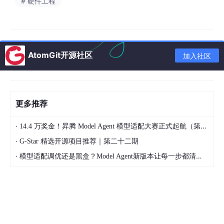
# 硬件工程
AtomGit开源社区
加入社区
更多推荐
·
14.4 万奖金！昇腾 Model Agent 模型适配大赛正式起航（第二季）
·
G-Star 精选开源项目推荐｜第二十二期
帮助作者从“不会选”到快速缩小范围，从“选不准”到语义级匹配，
·
精准锁定适配期刊，同时衔接快速预审，缩短从“选刊”到“投稿判
模型适配调优还是黑盒？Model Agent新版本让每一步都清晰可见
断”的链路。