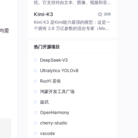
edit code, run commands, and verify
统。它支持对由文本、图像、视频和音
changes — autonomously. Built in Rus
频组成的多模态上下文进行统一理解，
t for speed. Get Started
Kimi-K3
206
并能生成分辨率高达 2K、时长可达 15
秒的带原生立体声音频的视频。得益于
Kimi K3 是Kimi能力最强的模型：这是一
面向任务泛化的系统设计，H3 在预训练
个拥有 2.8 万亿参数的混合专家（Mo
件均需
阶段就已具备广泛的多模态上下文理解
E）模型，具备原生视觉理解能力，并支
与生成能力，能够出色地执行复杂的多
持 100 万 token 的上下文窗口。
模态指令。
热门开源项目
DeepSeek-V3
Ultralytics YOLOv8
RuoYi 若依
鸿蒙开发工具广场
旋武
OpenHarmony
cherry-studio
vscode