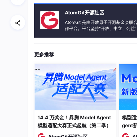
利用多模型信号分析识别LLM作者撰写的文本
AtomGit开源社区
文献相似性检测（中英文查重）
AtomGit 是由开放原子开源基金会
作平台。平台坚持“开放、中立、公益
与海量出版物资源进行比对，保证重复率的准确
发体验和算力服务整合在一起，为开
艾思科蓝——
“查重+AI检测”特惠狂欢2重奏
更多推荐
14.4 万奖金！昇腾 Model Agent
模型适
模型适配大赛正式起航（第二季）
gen
AtomGit开源社区
A