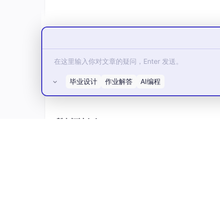
毕业设计
作业解答
AI编程
参考文献检测
虚假文献以及重复文献检测，引文真实性和主题
所有评论(0)
我们的