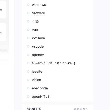
windows
VMware
仓颉
vue
WxJava
vscode
opencv
Qwen2.5-7B-Instruct-AWQ
jeesite
vision
anaconda
机构
openHiTLS
活动日历
查看更多