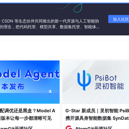
加入社区
联合 CSDN 等生态伙伴共同推出的新一代开源与人工智能协
”的理念，把代码托管、模型共享、数据集托管、智能体开
性，发现潜在的抄袭行为
发者提供从开发、训练到部署的一站式体验。
配调优还是黑盒？Model A
G-Star 新成员｜灵初智能 PsiB
t新版本让每一步都清晰可见
携开源具身智能数据集 SynDat
入驻 AtomGit
tomGit开源社区
AtomGit开源社区