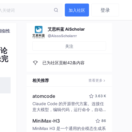
登录
加入社区
艾思科蓝 AiScholar
献相似性
@AisssScholarrr
关注
 论
像完
已为社区贡献42条内容
相关推荐
查看更多
atomcode
3.63 K
Claude Code 的开源替代方案。连接任
意大模型，编辑代码，运行命令，自动
验证 — 全自动执行。用 Rust 构建，极
MiniMax-H3
86
致性能。 ｜ An open-source alternativ
e to Claude Code. Connect any LLM,
MiniMax H3 是一个通用的全模态生成系