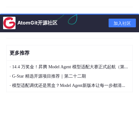
支持双目接入（枪球一体机、双目长短焦机）
AtomGit开源社区
6）音频
加入社区
内置 Audio Codec，
15 米拾音、3–5 米对讲、哭声
检测
支持 MIC 输入、Speaker 输出、AEC/ANS/AGC 3A
更多推荐
算法
·
14.4 万奖金！昇腾 Model Agent 模型适配大赛正式起航（第二季）
7）网络与接口
·
G-Star 精选开源项目推荐｜第二十二期
·
模型适配调优还是黑盒？Model Agent新版本让每一步都清晰可见
以太网：
10/100Mbps
外设：
USB2.0、UART、RS485、PWM、GPIO、
SDIO（WiFi）、SPI、I2C
8）低功耗
AOV（Always On Video）
：低功耗待机，唤醒