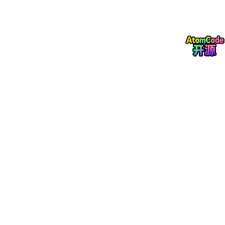
快，适合电池 / 太阳能摄像头
三、设计要领（硬件 + 软件避坑重点）
🔧 硬件设计要点
电源（最关键，易不稳）
核心供电：
VDD_CORE=1.0V（±5%）、VD
D_DDR=1.5V、VDD_IO=3.3V
每路电源必须
LC + 电容滤波（0402 封装，1
μF+0.1μF+0.01μF）
，靠近芯片引脚
电源纹波控制：
<50mV
，否则易死机、花
屏、NPU 异常
上电时序：
VDD_IO → VDD_DDR → VDD_C
ORE
，严格按手册，否则不开机
时钟与复位