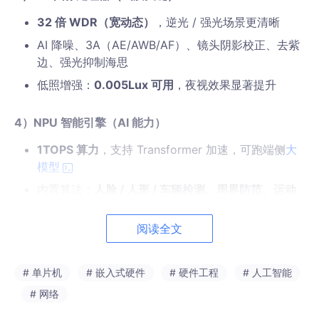
32 倍 WDR（宽动态）
，逆光 / 强光场景更清晰
AI 降噪、3A（AE/AWB/AF）、镜头阴影校正、去紫
边、强光抑制海思
低照增强：
0.005Lux 可用
，夜视效果显著提升
4）NPU 智能引擎（AI 能力）
1TOPS 算力
，支持 Transformer 加速，可跑端侧
大
模型
内置算法：
人脸 / 人形 / 车辆检测、周界防范、运动
追踪、包裹 / 宠物检测
海思
阅读全文
IVE2.5 视频分析引擎，支持透视变换、视频诊断海思
5）视频输入（Sensor 接口）
# 单片机
# 嵌入式硬件
# 硬件工程
# 人工智能
MIPI CSI-2 双路
（4-lane 或 2×2-lane），支持
4K/
# 网络
8MP 传感器