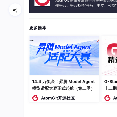
AtomGit 是由开放原子开源基金会
为难以被及时发现，极易引发安全事故。基于时
作平台。平台坚持“开放、中立、公益
备、空间的一键解构与穿透可视化，逐层剥离墙
发体验和算力服务整合在一起，为开
况、环境参数与人员动态。通过时空AI对内部
人员违规滞留等隐蔽隐患，实现从“表面可视”到
更多推荐
虚实深度融合与闭环智慧监管，是新一代数字孪
业务联动与智能处置能力，沦为“观赏性数字化平台
分析-预警-处置-溯源”的全闭环智能体系。
维度数据，依托时空算法对场景动态进行实时分
位、风险等级智能分级。同时联动现场设备与管
环处置。针对人流密集场景，可智能预判聚集风
作业流程；针对园区运维场景，可实现全域无人
整体而言，数字孪生行业已告别“模型颜值竞争
14.4 万奖金！昇腾 Model Agent
G-S
赋能
的全新发展阶段。未来数字孪生的升级，必
为底座，以透明建筑为抓手，彻底颠覆传统静态
模型适配大赛正式起航（第二季）
十二期
除空间盲区、降低落地成本、提升智能算力，让
AtomGit开源社区
A
化展示”转变为“接地气的智能化管控工具”。