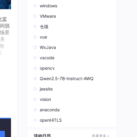
windows
VMware
化监
间脱
仓颉
场景
vue
关
能
WxJava
现
vscode
opencv
生建
需要
Qwen2.5-7B-Instruct-AWQ
与穿
jeesite
心空
密集
vision
留、
anaconda
openHiTLS
、园
管的
规行
活动日历
查看更多