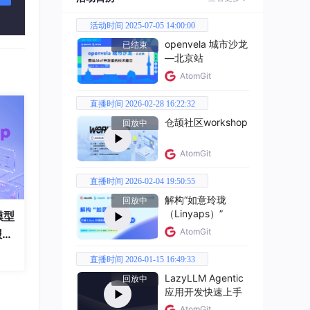
设
活动时间 2025-07-05 14:00:00
工
响、
openvela 城市沙龙
已结束
—北京站
AtomGit
具备
视-
直播时间 2026-02-28 16:22:32
等多
仓颉社区workshop
回放中
准定
化闭
AtomGit
优化
直播时间 2026-02-04 19:50:55
解构“如意玲珑
回放中
场景
（Linyaps）”
模型
重构
AtomGit
、消
报
数字
直播时间 2026-01-15 16:49:33
LazyLLM Agentic
回放中
应用开发快速上手
AtomGit