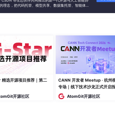
联合 CSDN 等生态伙伴共同推出的新一代开源与人工智能协
空三维重构与分层透视渲染技术，新一代数字孪生可实现建筑、
”的理念，把代码托管、模型共享、数据集托管、智能体开
体、外壳、遮挡结构，清晰呈现内部设备布局、物料状态、管线
发者提供从开发、训练到部署的一站式体验。
动态数据的持续解析，可实时识别堵煤、积尘、管线老化、设备异
“全域透视”的跨越式升级，让所有隐蔽风险无处遁形。
生的最终落地价值。传统孪生系统仅承担“可视化展示”功能，不
”。而时空AI驱动的数字孪生体系，构建了“感知-计算-重构-可
系统深度融合全域视频、空间位置、设备运行、环境监测、业务管理
析、风险研判、趋势推演，实现异常事件自动预警、隐患位置精
理平台，实现报警推送、远程管控、应急调度、轨迹溯源的一体
险、疏导人流路径；针对工业生产场景，可精准监测设备异常、
值守智能巡检，大幅降低人工成本，提升管理精细化水平。
”的初级阶段，进入
时空智能驱动、轻量化落地、透明化管控、全
tar 精选开源项目推荐｜第二
CANN 开发者 Meetup · 杭州
须以时空AI为核心大脑，以轻量化无感空间为载体，以动态三维
、被动、碎片化的监管模式。通过技术融合革新，打破数据孤岛
专场｜线下技术沙龙正式开启
数字孪生真正贴合各类场景的实际业务需求，从“空中楼阁式的
名！
tomGit开源社区
AtomGit开源社区