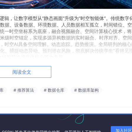
逻辑，让数字模型从“静态画面”升级为“时空智能体”。传统数字
数据、设备数据、环境数据、人员数据相互孤立，时间错位、空
域统一时空坐标系为底座，融合视频融合、空间计算核心技术，将
米级时空锚定，实现多源异构数据的实时融合、时序对齐、空间
限，时空AI具备空间理解、动态追踪、趋势推演、全局研判的核心
化、捕捉动态异动、预判潜在风险，彻底解决传统孪生“看得见
全域智慧监管提供核心算力支撑。
用的核心基础，彻底打破传统重型建模的落地桎梏。过往数字孪
阅读全文
周期长、成本高昂、运维复杂，现场场景一旦改造升级，模型便
的全新轻量化架构，无需激光扫描、无需人工建模、无需部署基站
实时解析与自动三维重构。系统智能剔除模型冗余数据，保留核
据库
# 推荐算法
# 数据仓库
# 数据库架构
设备流畅运行、场景动态实时更新。同时凭借无感感知能力，对
候无干预动态追踪，自动生成三维运动轨迹，精准捕捉越界、滞
担、零人工干预、全域无盲区的智能化感知。
理空间壁垒的关键升级，补齐传统孪生监管盲区短板。在工业生产
仓、地下廊道、隐蔽管网、设备腔体等封闭空间，始终是安全监
加入社区
，无法穿透物理遮挡，内部隐患、设备故障、物料异常、隐蔽违