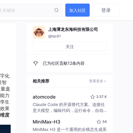
登录
加入社区
上海潭龙东海科技有限公司
@hjs81
关注
已为社区贡献12条内容
字化
相关推荐
查看更多
轻智
体量庞
能力
atomcode
3.57 K
孪生
Claude Code 的开源替代方案。连接任
效果
意大模型，编辑代码，运行命令，自动
全维度
验证 — 全自动执行。用 Rust 构建，极
MiniMax-H3
54
致性能。 ｜ An open-source alternativ
e to Claude Code. Connect any LLM,
MiniMax H3 是一个通用的全模态生成系