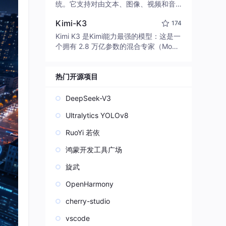
edit code, run commands, and verify
统。它支持对由文本、图像、视频和音
changes — autonomously. Built in Rus
频组成的多模态上下文进行统一理解，
t for speed. Get Started
Kimi-K3
174
并能生成分辨率高达 2K、时长可达 15
秒的带原生立体声音频的视频。得益于
Kimi K3 是Kimi能力最强的模型：这是一
面向任务泛化的系统设计，H3 在预训练
个拥有 2.8 万亿参数的混合专家（Mo
阶段就已具备广泛的多模态上下文理解
E）模型，具备原生视觉理解能力，并支
与生成能力，能够出色地执行复杂的多
持 100 万 token 的上下文窗口。
模态指令。
热门开源项目
DeepSeek-V3
Ultralytics YOLOv8
RuoYi 若依
鸿蒙开发工具广场
旋武
OpenHarmony
cherry-studio
vscode