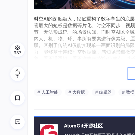
时空AI的深度融入，彻底重构了数字孪生的底层
管最大的短板是数据碎片化、时空不同步，视频
节，无法形成统一的场景认知。而时空AI以全
内人、机、物、环、事所有要素进行像素级、厘
联。区别于传统AI仅能实现单一画面识别的局
力，能够基于连续时空数据流，感知场景细微变
337
象、看不懂逻辑、看不准未来”的行业痛点，为
轻量化无感空间体系，是新一代数字孪生落地应
设高度依赖专业建模设备与人工建模团队，建设
7
全线重构，实用性大打折扣。依托时空AI赋能
戴设备，仅依托普通视频流即可完成全域场景的
# 人工智能
# 大数据
# 编辑器
# 数
间要素与业务逻辑，实现模型秒级加载、低配置
人流、作业车辆、生产设备、流转物料进行全天
聚集、违规作业等异常行为，真正实现零硬件负
透明建筑可视化技术，是时空AI赋能下突破物
AtomGit开源社区
区运维、城市治理等场景中，密闭厂房、仓储筒
薄弱区域。传统三维模型仅能展示建筑表层外观