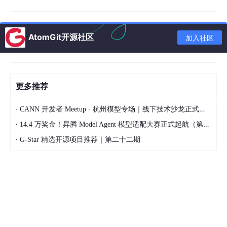
（一）可信度与黑箱困境
AI的决策基于概率模型，而非严格的逻辑推理，这导致其结果存在
不确定性。同一提示词可能生成不同的测试用例，且AI标记的“高
AtomGit开源社区
加入社区
风险漏洞”误报率较高。在金融系统实测中，AI标记的“高风险漏洞”
误报率高达61%，需要人工进行大量复核。这种不确定性违背了测
试“可见即可测”的原则，在安全关键领域，如医疗设备、航空航天
软件等，AI的“幻觉”风险可能引发严重后果。
更多推荐
（二）上下文理解与业务认知不足
·
CANN 开发者 Meetup · 杭州模型专场｜线下技术沙龙正式开启报名！
AI缺乏对业务场景的深度认知和上下文理解能力。在复杂的电商交
易系统中，AI可能会遗漏跨模块的耦合风险，如库存与支付系统的
·
14.4 万奖金！昇腾 Model Agent 模型适配大赛正式起航（第二季）
交互问题，而人工测试工程师能基于业务经验预判这些风险。测试
·
G-Star 精选开源项目推荐｜第二十二期
显示，AI在处理长文本和图文混合需求时，关键参数遗漏率达3
0%。此外，AI无法理解业务的优先级和用户的真实需求，在测试
过程中可能会忽略一些对用户体验至关重要的细节。
（三）创新与伦理判断缺失
AI无法替代人类的创造性思维和伦理判断。在探索性测试中，人工
测试工程师能凭借经验和直觉，发现一些隐藏的、非预期的问题，
而AI只能按照预设的规则和模式进行测试。在用户体验测试中，AI