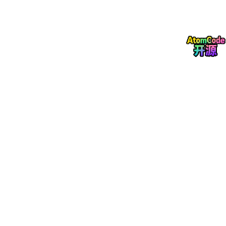
无法像人类一样感知界面的友好性、操作的便捷性等主观因素。此
外，当AI生成的测试用例导致线上故障时，责任链模糊，这与测试
行业的可问责性原则相冲突。
（四）依赖高质量输入
AI的输出质量高度依赖输入数据的质量和提示词的精准性。如果需
求文档模糊、历史数据不足或提示词设计不合理，AI生成的测试用
例采纳率可能低于70%。在实际项目中，需求文档往往存在描述不
清晰、字段约束不明确等问题，这就需要人工测试工程师与开发人
员反复沟通确认，而AI在这方面的能力还远远不足。
三、未来趋势：人机协同，共筑质量防线
从当前的发展态势来看，AI不会取代人工测试，而是会与人工测试
形成互补，构建人机协同的测试新模式。
（一）角色转型：从执行者到质量管理者
AI将承担更多重复性、规则性的测试工作，如测试用例生成、回归
测试执行、日志分析等，而人工测试工程师将从繁琐的执行工作中
解放出来，转向更高价值的工作。未来，测试工程师的角色将从
“执行者”转变为“质量管理者”，主要负责测试策略制定、风险评