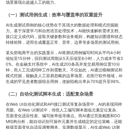
场景展现出超越人工的能力。
（一）测试用例生成：效率与覆盖率的双重提升
AI生成测试用例的核心优势在于其强大的数据处理和模式挖掘能
力。基于深度学习和自然语言处理技术，AI能快速解析需求文档、
接口定义或代码，提取关键参数和业务规则，构建知识图谱和状态
转移矩阵，进而生成覆盖正常、异常、边界等多场景的测试用例。
某头部电商平台的实践显示，AI将测试用例编写时间从平均4小时
缩短至15分钟，回归测试周期从5天压缩至8小时，人力成本节省3
0%。在金融支付系统中，AI生成200条高并发交易用例仅需10分
钟，而人工完成同样工作则需数天。不仅如此，AI通过模糊测试和
模式挖掘，能触及人工容易忽略的边界场景。在医疗软件领域，AI
生成的罕见患者数据组合用例，使缺陷检出率从70%提升至98%。
（二）自动化测试脚本生成：适配复杂场景
在Web UI自动化测试和API接口测试等复杂场景中，AI的表现同样
亮眼。在Web UI测试中，传统人工编写脚本面临元素定位复杂、
页面变化适应性差、编写效率低等痛点。而AI通过页面截图和DO
M结构分析，能自动识别可操作元素并生成稳定的定位策略，还能
根据页面变化自适应调整脚本。实测数据显示，AI生成Web UI测