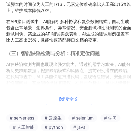
试脚本的时间仅为人工的1/16，元素定位准确率比人工高出15%以
上，维护成本降低70%。
在API接口测试中，AI能解析多种协议和复杂数据格式，自动生成
包含正常场景、边界条件、异常情况、安全测试和性能测试的全面
测试用例。某企业的API测试实践表明，AI生成的测试用例覆盖率
比人工高出25%，且能快速适配接口文档的变更。
（三）智能缺陷检测与分析：精准定位问题
AI在缺陷检测方面也展现出强大能力。通过机器学习算法，AI能分
析历史缺陷数据，挖掘缺陷模式和风险点，提前识别潜在的缺陷。
在代码审查中，AI工具能快速扫描代码，发现语法错误、安全漏洞
和性能问题，甚至能给出修复建议。在日志分析中，AI能从海量日
志中筛选出异常信息，精准定位故障根源，大大缩短故障排查时
间。
阅读全文
二、AI测试的局限：难以逾越的人工壁垒
# serverless
# 云原生
# selenium
# 学习
尽管AI测试在效率和覆盖率上取得了显著提升，但它仍存在诸多难
以逾越的局限，无法完全替代人工测试。
# 人工智能
# python
# java