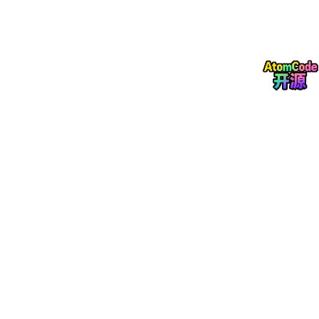
中，你可以获得更多资源、经验分享和学习建议。
9.保持学习状态：
网络安全是一个不断发展的领域，要保持学习状态，关注新的安全
威胁、技术和解决方案。
10.遵守法律和道德：
学习网络安全是为了更好地保护网络，务必明白在进行安全研究或
测试时要遵守法律和道德标准。
最重要的是，网络安全是一个涉及众多领域的综合性学科，需要持
续的学习和实践。不要期望一蹴而就，保持耐心和热情，坚持不懈
地学习，你将能逐渐掌握网络安全的技能。