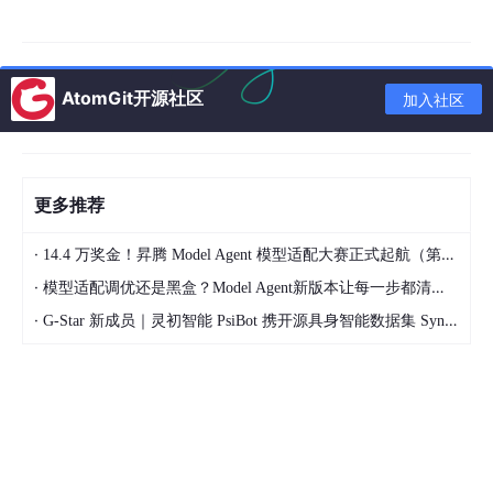
学习编程语言是学习网络安全的重要一环。推荐选择Python作为
入门语言，因为它在网络安全领域中应用广泛，并且易于学习。现
在安全工具也常用go-lang语言，现在也可以用go语言进行入门学
习，并使用go语言编写简易安全工具。
AtomGit开源社区
加入社区
5.网络安全基础知识：
学习网络安全的基础知识，包括密码学、漏洞利用、防御策略等。
你可以找一些网络安全入门教程或书籍。
更多推荐
6.参与在线课程或培训：
在线课程和培训可以帮助你系统地学习网络安全知识，同时提供实
·
14.4 万奖金！昇腾 Model Agent 模型适配大赛正式起航（第二季）
践机会和项目。
·
模型适配调优还是黑盒？Model Agent新版本让每一步都清晰可见
7.CTF比赛：
·
G-Star 新成员｜灵初智能 PsiBot 携开源具身智能数据集 SynData 入驻 AtomGit
参加CTF（Capture The Flag）挑战赛是学习网络安全的一种很好
的方式。CTF挑战模拟真实的网络攻防场景，帮助你在实践中学习
解决问题的技能。
8.参与安全社区：
加入网络安全社区，和其他学习者、专业人士交流。在这些社区