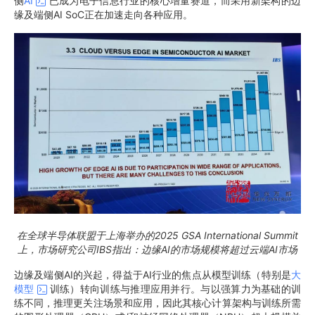
侧
AI
已成为电子信息行业的核心增量赛道，而采用新架构的边
缘及端侧AI SoC正在加速走向各种应用。
在全球半导体联盟于上海举办的
2025 GSA International Summit
上，市场研究公司
IBS
指出：边缘
AI
的市场规模将超过云端
AI
市场
边缘及端侧AI的兴起，得益于AI行业的焦点从模型训练（特别是
大
模型
训练）转向训练与推理应用并行。与以强算力为基础的训
练不同，推理更关注场景和应用，因此其核心计算架构与训练所需