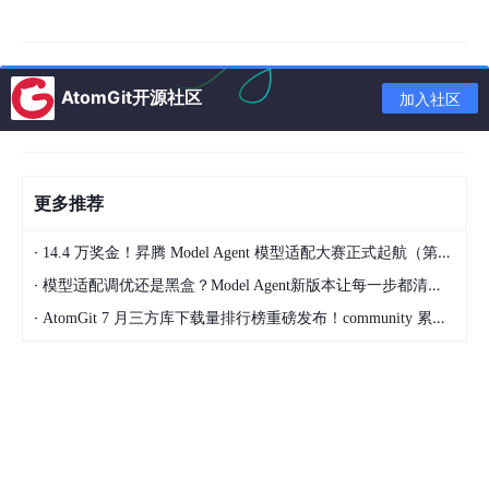
AtomGit开源社区
加入社区
更多推荐
信息安全将是边缘和端侧
AI
发展的保障，因而在未来有着巨大的机
·
14.4 万奖金！昇腾 Model Agent 模型适配大赛正式起航（第二季）
会，图为央企中国电子旗下香港上市公司中电华大科技（
00085.
HK
）全资子公司华大电子，在
CITE2026
上展示的各种信息安全芯
·
模型适配调优还是黑盒？Model Agent新版本让每一步都清晰可见
片产品
·
AtomGit 7 月三方库下载量排行榜重磅发布！community 累计破百万断层领跑，Chromium 组件全面霸榜
由于边缘或者端侧AI的应用极为丰富，带来了远比资本支出和运营
成本都极高的寡头垄断大模型训练更多、更容易去抓住的机会，于
是不同派系厂商跳出传统品类竞争思维，在固守原本的市场圈层的
基础之上，纷纷跨界布局边缘和端侧智算产品。当然，在老牌通用
芯片厂商的智能化转型的同时，也出现了一批专为端侧和边缘AI而
生的新锐芯片设计企业，逐步印证了边缘和端侧AI已经从可选的升
级，变成有技术优势和生态基础的半导体企业生存与增长的新核心