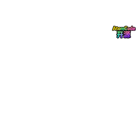
方向。
端侧和边缘AI芯片的竞争格局，取决于芯片设计企业的技术积累和
生态优势。据北京华兴万邦管理咨询有限公司观察，当下市场正形
成四大特色鲜明、同台竞技的芯片企业阵营——物联网阵营，MC
U/MPU阵营，CPU、主控SoC及应用处理器阵营，新兴专用AI So
C阵营。四大阵营从不同的技术方向、市场基础和生态优势出发，
在看似边界相互交织重叠、应用场景彼此渗透的情况下，依托场景
需求和自身技术积淀，逐渐形成差异化赛道优势，共同全速向端侧
和边缘AI市场发起进攻。
一、物联网阵营：在低功耗基础上的通算智安结合，构建万物智联
AI
底座
从行业发展路径和趋势上，传统物联网芯片早已告别单纯无线传输
功能比拼，整体朝着集成无线连接、嵌入式控制、硬件安全和本地
轻量化AI的方向演进。整个阵营凭借与生俱来的低功耗、高安全、
广部署和多元连接优势，发挥自己在网络边缘作为传感器和智能终
端入口优势，以单芯片一体化方案将边缘AI设备打造成为具备整体
成本、控制与推理互动、适配电池供电、能够长期待机、支持多协
议互联的智能互联（AIoT）系统，不断抢占智能家居、医疗电子、
智慧城市和工业无线节点等基础边缘市场。