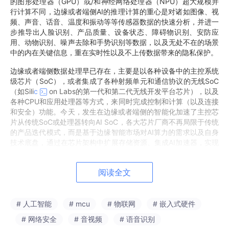
的图形处理器（GPU）或/和神经网络处理器（NPU）超大规模并
行计算不同，边缘或者端侧AI的推理计算的重心是对诸如图像、视
频、声音、话音、温度和振动等等传感器数据的快速分析，并进一
步推导出人脸识别、产品质量、设备状态、障碍物识别、安防应
用、动物识别、噪声去除和手势识别等数据，以及无处不在的场景
中的内在关键信息，重在实时性以及不上传数据带来的隐私保护。
边缘或者端侧数据处理早已存在，主要是以各种设备中的主控系统
级芯片（SoC），或者集成了各种射频单元和通信协议的无线SoC
（如Sili
c
on Labs的第一代和第二代无线开发平台芯片），以及
各种CPU和应用处理器等方式，来同时完成控制和计算（以及连接
和安全）功能。今天，发生在边缘或者端侧的智能化加速了主控芯
片从传统SoC或处理器转向AI SoC，各大芯片厂商不再局限于传统
的产品迭代模式，而是基于边缘智能市场对AI算力的需求以及自身
技术底盘，通过在芯片架构中扩展存储资源、集成AI加速器，实现
芯片AI能力的升级。
阅读全文
# 人工智能
# mcu
# 物联网
# 嵌入式硬件
# 网络安全
# 音视频
# 语音识别