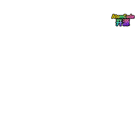
计算交叉熵损失
4. 正则化的概率解释
L2正则化
等价于权重服从高斯先验的贝叶斯推断
Dropout
可看作对子网络进行贝叶斯模型平均
这些方法都是通过施加概率先验来防止过拟合
5. 训练过程的概率视角
随机梯度下降从训练分布中
采样mini-bat
c
h
数据增强是对输入空间进行
概率扰动
整个过程是在做
经验风险最小化
6. 生成模型：概率顶峰
VAE（变分自编码器）
：用变分推断学习隐变量分布