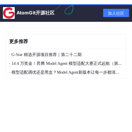
世界充满噪声，概率论让模型能从不确定中学习规律——不是记住
AtomGit开源社区
加入社区
“猫长什么样”，而是学到“什么样的像素排列
大概率
是猫”。
2. 损失函数的概率来源
均方误差（MSE）
等同于假设误差服从高斯分布下的极大似
更多推荐
然估计
·
G-Star 精选开源项目推荐｜第二十二期
交叉熵损失
等同于假设标签服从类别分布下的极大似然估计
·
14.4 万奖金！昇腾 Model Agent 模型适配大赛正式起航（第二季）
选择损失函数，本质上是在选择数据分布的假设
·
模型适配调优还是黑盒？Model Agent新版本让每一步都清晰可见
3. Softmax输出概率分布
神经网络的原始输出（logits）经过Softmax变成概率向量，用
于：
多分类决策
衡量预测置信度