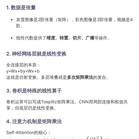
1. 数据是张量
灰度图像是2阶张量（矩阵），彩色图像是3阶张量，视频是4
阶。
线性代数提供了
维度、转置、切片、广播
等操作。
2. 神经网络层就是线性变换
全连接层的本质：
y=Wx+by=Wx+b
这就是仿射变换。多层堆叠就是
多次矩阵乘法
的复合。
3. 卷积是特殊的线性算子
卷积运算可以写成Toeplitz矩阵乘法。CNN用局部连接和权值共
享，但底层仍是线性变换。
4. 注意力机制是矩阵乘法
Self-Attention的核心：