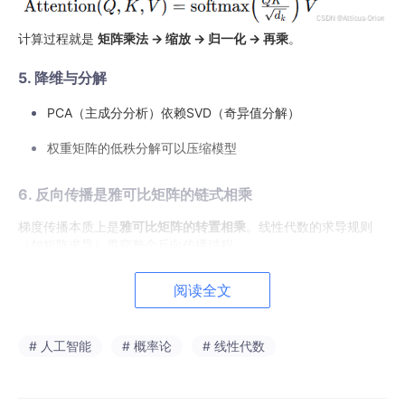
计算过程就是
矩阵乘法 → 缩放 → 归一化 → 再乘
。
5. 降维与分解
PCA（主成分分析）依赖SVD（奇异值分解）
权重矩阵的低秩分解可以压缩模型
6. 反向传播是雅可比矩阵的链式相乘
梯度传播本质上是
雅可比矩阵的转置相乘
。线性代数的求导规则
（如矩阵求导）贯穿整个反向传播过程。
阅读全文
二、概率论：深度学习的“语义”
# 人工智能
# 概率论
# 线性代数
如果说线性代数给了深度学习
骨架
，那么概率论就赋予它
处理不确
定性的能力
。
1. 建模不确定性