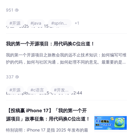
整历程。文章详细描述了项目从构思到落地的
全过程，包括技术选型(SpringBoot+Vue3)、
951

开发中遇到的MyBatis-Plus查询、CORS跨域
#开源
#java
#spring boot
+1
等典型问题解决方案，重点剖析了停车场管理
小二· · 2025-10-30 15:27:17
模块的设计思路与实现细节。作者分享了从"完
美主义"到注重实用性的心态转变，以及开
我的第一个开源项目：用代码换C位出道！
我的第一个开源项目之旅教会我的远不止技术知识：如何编写可维
护的代码，如何与社区沟通，如何处理不同的意见。最重要的是，
我体会到了开源的真正精神——分享与协作。如果你也在犹豫是否
要开始自己的开源项目，我的建议是：Just do it！从一个小而有
337

用的工具开始，持续迭代，社区会给你带来意想不到的收获。
#开源
#c语言
#开发语言
Earth explosion · 2025-08-30 13:52:44
【投稿赢 iPhone 17】「我的第一个开
源项目」故事征集：用代码换C位出道！
特别说明：iPhone 17 是指 2025 年发布的最