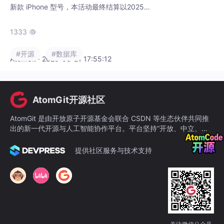
新款 iPhone 型号，本活动最终结算以2025年
12月31日前发布的文章数据为准。将还获得 Gi
tCode 开源限定礼盒（包含徽章/双肩包/极客
1333

文化衫三件套）且阅读量超过 10w+，可直接
#开源
#数据库
抱走 iPhone 17 一台！包括 GitCode 订阅号，
AtomGit · 2025-03-21 17:55:12
GitCode 开源探索服务号。🔹 心跳加速，看到
项目收获第一个 Star 的狂喜瞬间？
AtomGit开源社区
AtomGit 是由开放原子开源基金会联合 CSDN 等生态伙伴共同推
出的新一代开源与人工智能协作平台。平台坚持“开放、中立、公
益”的理念，把代码托管、模型共享、数据集托管、智能体开发体
验和算力服务整合在一起，为开发者提供从开发、训练到部署的一
提供社区服务与技术支持
站式体验。