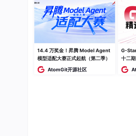
        new QueryWrapper<Bill>()

            .e
q("house_id", houseId)
            .e
q("month", month)
    );

}
14.4 万奖金！昇腾 Model Agent
G-S
但无论怎么调用，都返回
null
！我检查了数据
模型适配大赛正式起航（第二季）
十二期
DE，重启了MySQL，重启了电脑……整整一
AtomGit开源社区
A
解决：
深夜，我决定从最基础的
JdbcTemplat
MyBatis-Plus
生成的SQL中，
month
字段被
3"）。问题出在实体类
Bill.java
上，我错误地
// 错误
private
 LocalDate 
month
;

// 正确