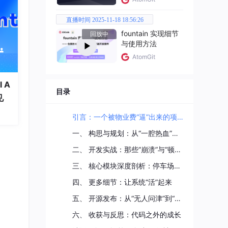
直播时间 2025-11-18 18:56:26
fountain 实现细节
回放中
与使用方法
AtomGit
 A
了I
目录
见
引言：一个被物业费“逼”出来的项目
现，
一、 构思与规划：从“一腔热血”到“理性落地”
0
二、 开发实战：那些“崩溃”与“顿悟”的夜晚
三、 核心模块深度剖析：停车场管理的“魔鬼细节”
四、 更多细节：让系统“活”起来
五、 开源发布：从“无人问津”到“星星点灯”
六、 收获与反思：代码之外的成长