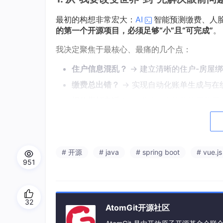
最初的构想非常宏大：
AI
智能预测缴费、人
的第一个开源项目，必须足够“小”且“可完成”
。
我决定聚焦于最核心、最痛的几个点：
住户信息混乱？
→ 建立清晰的住户-房屋
缴费总出错？
→ 实现自动化账单生成与在
报修靠打电话？
→ 搭建一个简单的工单系
公告没人看？
→ 建立一个公告平台，支持
停车管理混乱？
→ 设计一套完整的停车场
# 开源
# java
# spring boot
# vue.js
目标明确：做一个
轻量、易部署、解决实际问题
951
2. 技术选型的“纠结”与“妥协”
选择技术栈时，我也有过犹豫：
32
AtomGit开源社区
后端：
想用最新的Spring Boot 3 +