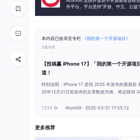
AtomGit 是由开放原子开源基金会
t 2.7 + Java 8
，确保兼容性。
作平台。平台坚持“开放、中立、公益
前端：
在Vue 2和Vue 3之间摇摆。虽然
发体验和算力服务整合在一起，为开
成本更低。我最终选择了
Vue 3
，因为Com
数据库：
想用PostgreSQL，但MySQ
本内容已收录至专栏
《我的第一个开源项目》
安全：
JWT是标配，但如何存储？前端存
3篇内容
定采用
JWT + httpOnly Cookie
的组合，
【投稿赢 iPhone 17】「我的第一个开
二、 开发实战：那些“崩溃”与“顿
道！
特别说明：iPhone 17 是指 2025 年发布的最新款
1. 第一个“拦路虎”：MyBatis-Plus
25年12月31日前发布的文章数据为准。将还获得 Gi
双肩包/极客文化衫三件套）且阅读量超过 10w+，可直
困难：
我设计了一个
Bill
（账单）表，字段包
GitCode 订阅号，GitCode 开源探索服务号。
1333
AtomGit · 2025-03-21 17:55:12

需要一个接口，根据
house_id
和
month
查询
的狂喜瞬间？
更多推荐
public Bill getBillByHouseAndMonth(Long 
return
 billMapper.selectOne(
