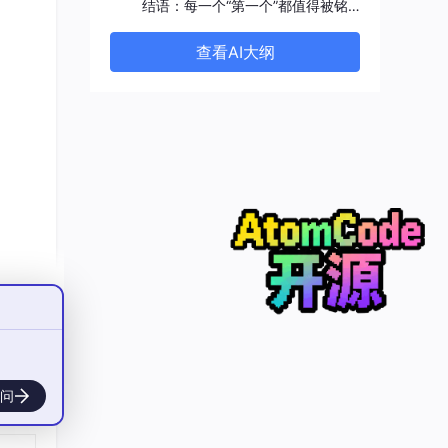
结语：每一个“第一个”都值得被铭记
查看AI大纲
Bug
0'
 has been blocked 
by
 CORS 
policy
.
所有
问