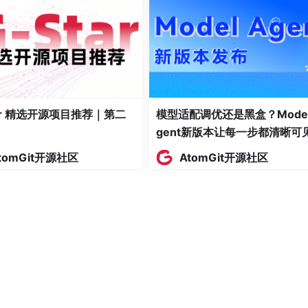
tar 精选开源项目推荐｜第二
模型适配调优还是黑盒？Model
库，数据明明存在！我打印了SQL，执行结果也正确！我甚至重启
gent新版本让每一步都清晰可
个下午，毫无头绪。
tomGit开源社区
AtomGit开源社区
e
开始，手写SQL查询。结果，手写的SQL能查到数据！对比发
当成了
DATE
类型，而我的
month
是
VARCHAR
（如"2025-
将
month
定义为了
LocalDate
！