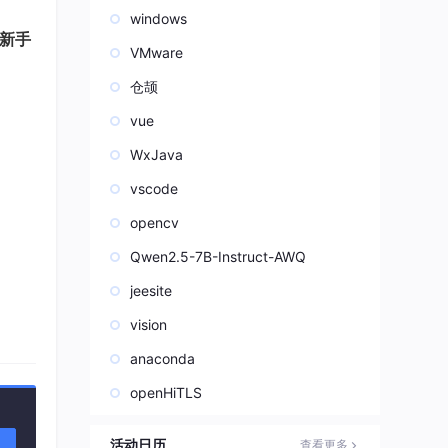
windows
新手
VMware
仓颉
vue
WxJava
vscode
opencv
Qwen2.5-7B-Instruct-AWQ
jeesite
vision
anaconda
openHiTLS
 Boo
活动日历
查看更多