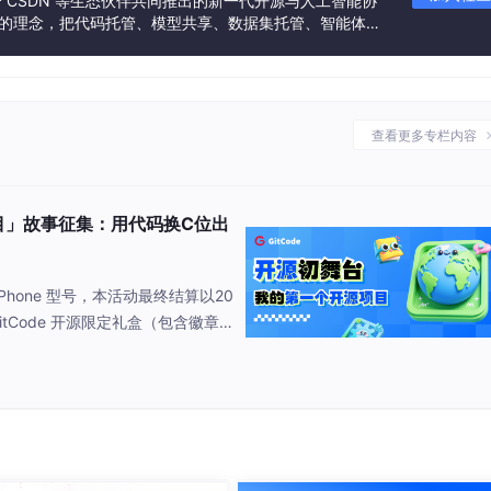
联合 CSDN 等生态伙伴共同推出的新一代开源与人工智能协
”的理念，把代码托管、模型共享、数据集托管、智能体开
Vue 3是未来，但当时（2025年初）Vue 2的生态和教程更丰富
发者提供从开发、训练到部署的一站式体验。
position API更符合我的编程思维，也逼自己学习新技术。
L更普及，资料更多，最终选择
MySQL
。
查看更多专栏内容
localStorage
有XSS风险，存
httpOnly Cookie
又怕CSRF。
并在前端严格过滤输入，后端做好CSRF防护。
源项目」故事征集：用代码换C位出
悟”的夜晚
 iPhone 型号，本活动最终结算以20
的“玄学”查询
tCode 开源限定礼盒（包含徽章/
接抱走 iPhone 17 一台！包括
括
house_id
,
charge_item_id
,
month
,
amount
,
status
 心跳加速，看到项目收获第一个 Star
账单。我自信满满地写了Service方法：
houseId, String month) {
