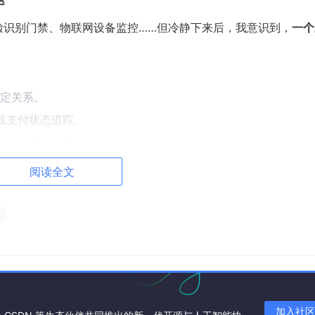
脸识别门禁、物联网设备监控……但冷静下来后，我意识到，
一个
绑定关系。
线支付状态追踪。
统，让流程可视化。
推送。
阅读全文
管理系统，涵盖固定车位、临时收费、访客车辆。
的系统，而不是一个“大而全”的巨无霸。
 Java 17，但考虑到潜在用户可能环境老旧，最终选择更稳定的
Spring
加入社区