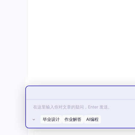
private
String
month
;
小故事：
修正后，接口终于返回了正确的数据。
让我深刻认识到：
框架是好用，但不能完全依赖
2. 前后端“相爱相杀”：CORS的“噩梦”
困难：
后端API写好了，前端调用时，浏览器
Access
to
 XMLHttpRequest at 
'http://loc
我按照网上教程，在Controller类上加了
@Cros
@RequestMapping
上？还是不行。我甚至怀
解决：
绝望中，我翻到了Spring Security
毕业设计
作业解答
AI编程
所有评论(0)
请求，包括预检请求（OPTIONS）。我需要在