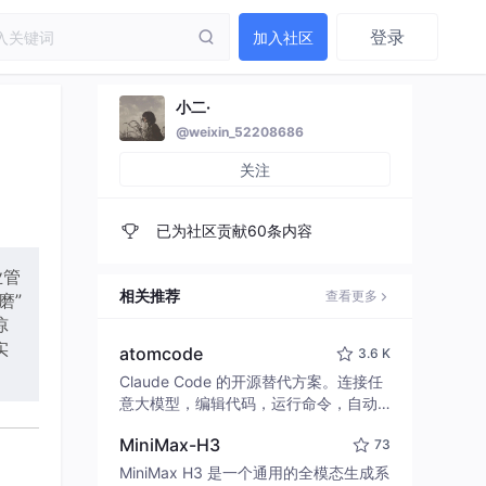
登录
加入社区
小二·
@weixin_52208686
关注
已为社区贡献60条内容
业管
相关推荐
查看更多
磨”
惊
实
atomcode
3.6 K
Claude Code 的开源替代方案。连接任
意大模型，编辑代码，运行命令，自动
验证 — 全自动执行。用 Rust 构建，极
MiniMax-H3
73
致性能。 ｜ An open-source alternativ
e to Claude Code. Connect any LLM,
MiniMax H3 是一个通用的全模态生成系