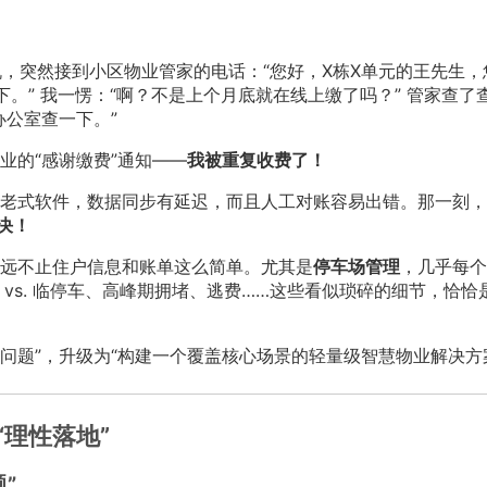
机，突然接到小区物业管家的电话：“您好，X栋X单元的王先生，
。” 我一愣：“啊？不是上个月底就在线上缴了吗？” 管家查了
办公室查一下。”
业的“感谢缴费”通知——
我被重复收费了！
老式软件，数据同步有延迟，而且人工对账容易出错。那一刻，
决！
远不止住户信息和账单这么简单。尤其是
停车场管理
，几乎每个
车 vs. 临停车、高峰期拥堵、逃费……这些看似琐碎的细节，恰恰
解决缴费问题”，升级为“构建一个覆盖核心场景的轻量级智慧物业解决方
“理性落地”
”