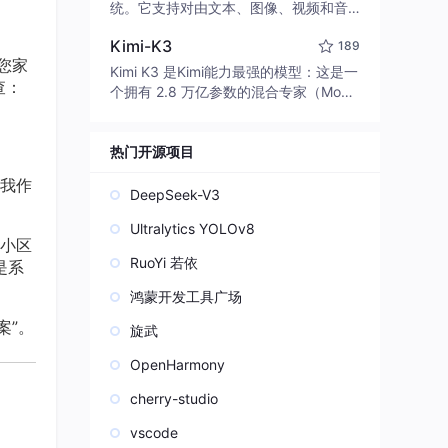
edit code, run commands, and verify
统。它支持对由文本、图像、视频和音
changes — autonomously. Built in Rus
频组成的多模态上下文进行统一理解，
t for speed. Get Started
Kimi-K3
189
并能生成分辨率高达 2K、时长可达 15
您家
秒的带原生立体声音频的视频。得益于
Kimi K3 是Kimi能力最强的模型：这是一
查：
面向任务泛化的系统设计，H3 在预训练
个拥有 2.8 万亿参数的混合专家（Mo
阶段就已具备广泛的多模态上下文理解
E）模型，具备原生视觉理解能力，并支
与生成能力，能够出色地执行复杂的多
持 100 万 token 的上下文窗口。
模态指令。
热门开源项目
我作
DeepSeek-V3
Ultralytics YOLOv8
小区
RuoYi 若依
是系
鸿蒙开发工具广场
案”。
旋武
OpenHarmony
cherry-studio
vscode