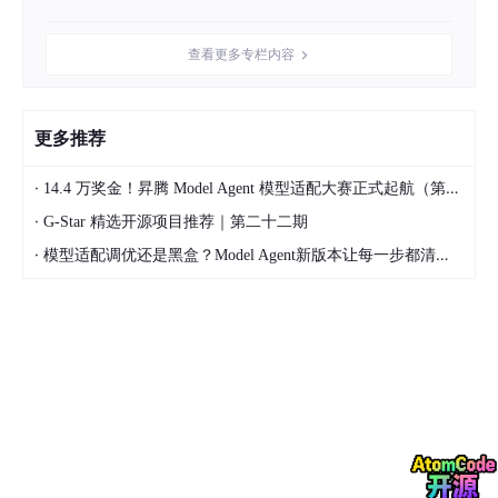
1️⃣ 撰写你的开源故事（成功/踩坑都欢迎）
查看更多专栏内容
2️⃣ 将文章发送至 yunying@git
c
ode.com
3️⃣ 扫码添加代码君
【备注：投稿】
加速审核
更多推荐
点击这里，立刻报名投稿！
·
14.4 万奖金！昇腾 Model Agent 模型适配大赛正式起航（第二季）
·
G-Star 精选开源项目推荐｜第二十二期
·
模型适配调优还是黑盒？Model Agent新版本让每一步都清晰可见