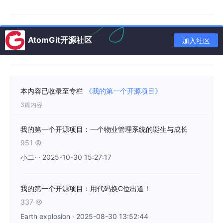
🎉
年度阅读 TOP1
且阅读量超过 10w+，可直接抱走 iPhone 17
一台！
🎁
年度阅读 Top3
将还获得 GitCode 开源限定礼盒（包含徽章/双
AtomGit开源社区
加入社区
肩包/极客文化衫三件套）
特别说明：iPhone 17 是指 2025 年发布的最新款 iPhone 型号，
本活动最终结算以2025年12月31日前发布的文章数据为准
本内容已收录至专栏
《我的第一个开源项目》
3篇内容
🌟 更多曝光机会
我的第一个开源项目：一个物业管理系统的诞生与成长
▸ 个人品牌定制海报全渠道曝光
951

▸ 社区 C 位演讲席位 + 技术大咖 1v1 指导
小二· · 2025-10-30 15:27:17
▸ 直通 GitCode 年度开发者盛宴机会
⏳ 优质项目还将直通
G-Star 计划
，获得 GitCode 官方资源扶持！
我的第一个开源项目：用代码换C位出道！
337

Earth explosion · 2025-08-30 13:52:44
📝 投稿姿势超简单