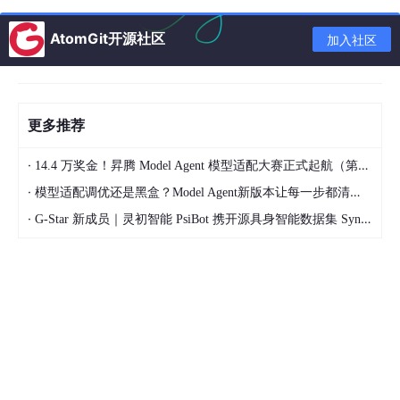
@app.agent(
value_type=Order
)
async
def
order
(
orders
):

AtomGit开源社区
加入社区
async
for
 order 
in
 orders:

print
(
f'Order for 
{order.account_id}
: 
{orde
更多推荐
Agent 是 async def 函数，除了处理流数据，还能同时做 HTTP
请求。Faust 也用 @app.timer 装饰器支持定时任务，方便做数据
生产或周期性操作。
·
14.4 万奖金！昇腾 Model Agent 模型适配大赛正式起航（第二季）
·
模型适配调优还是黑盒？Model Agent新版本让每一步都清晰可见
Record 定义了消息的序列化结构，底层用 JSON 编解码，开发者
只管写 Python 类就行。
·
G-Star 新成员｜灵初智能 PsiBot 携开源具身智能数据集 SynData 入驻 AtomGit
带状态的流处理
Faust 内置了分布式 K/V 存储（基于 RocksDB），用法跟字典一
样：
counts = app.Table(
'click_counts'
, default=
int
)

@app.agent(
click_topic
)