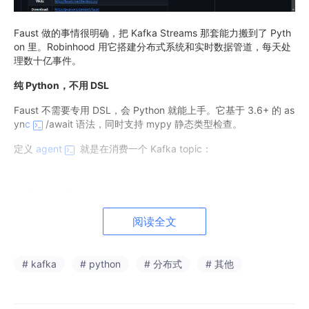
Faust 做的事情很明确，把 Kafka Streams 那套能力搬到了 Pyth
on 里。Robinhood 用它搭建分布式系统和实时数据管道，每天处
理数十亿事件。
纯 Python，不用 DSL
Faust 不需要专用 DSL，会 Python 就能上手。它基于 3.6+ 的 as
yn
c
/await 语法，同时支持 mypy 静态类型检查。
定义
agent
就是在消费一个 Kafka topic：
import
 faust

阅读全文
class
Order
(faust.Record):

    account_id: 
str
    amount: 
int
# kafka
# python
# 分布式
# 其他
app = faust.App(
'myapp'
, broker=
'kafka://localhost'