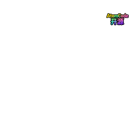
async
def
count_click
(
clicks
):

async
for
 url, count 
in
 clicks.items():

数据按 key 分区，同一 key 落到同一个 worker。状态通过 Kafka
changelog topic 做预写日志，节点宕机后 standby 节点从 chan
gelog 恢复状态并接管工作。
Table 支持窗口聚合，统计"过去一小时的点击数"这类场景开箱即
用。支持 tumbling、hopping、sliding 三种窗口类型，过期数据
自动清理。
规模与性能
单 core worker 实例每秒可处理数万事件。数据经过 Kafka topic
分区，天然支持水平扩展，加实例就能提升吞吐。
生态整合
Faust 可以和 NumPy、PyTorch、Django、Flask、SQLAlchem
y 等库一起用。通过 eventlet 桥接，现有 Django/Flask 项目也能
集成 Faust。