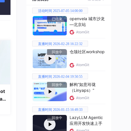
e、C
活动时间 2025-07-05 14:00:00
openvela 城市沙龙
已结束
—北京站
AtomGit
家模
直播时间 2026-02-28 16:22:32
10
仓颉社区workshop
回放中
AtomGit
链。
直播时间 2026-02-04 19:50:55
架下落
解构“如意玲珑
回放中
（Linyaps）”
ot
AtomGit
只要把
a
g能
直播时间 2026-01-15 16:49:33
LazyLLM Agentic
回放中
编码
应用开发快速上手
AtomGit