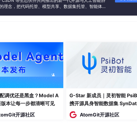
联合 CSDN 等生态伙伴共同推出的新一代开源与人工智能协
是从企业级智能研发视角出发：覆盖IDE、Agent Spa
c
”的理念，把代码托管、模型共享、数据集托管、智能体开
全流程；集成安全沙箱、行为审计、权限控制等治理机制。
发者提供从开发、训练到部署的一站式体验。
角：
通过Agent Team协同模式，让智能体自主拆解任务、联动专
料库训练专属模型，精准识别鸿蒙开发场景，千行代码错误数降至
”。
、代码仓、CICD、测试工具的无缝集成，让AI真正融入现有工具
控制、全链路行为审计，确保AI协同开发在可控、可审计的框
。
配调优还是黑盒？Model A
G-Star 新成员｜灵初智能 PsiB
地，正在从“开发者体验产品”进入“企业研发基础设施”阶段。它不是
t新版本让每一步都清晰可见
携开源具身智能数据集 SynDat
的流程、权限、知识、工具链和治理体系里。真正决定AI Codin
入驻 AtomGit
tomGit开源社区
AtomGit开源社区
惊艳，而是能否回答好“管、控、复用”。
式商用，并计划于7月30日面向海外公测，标志着这一企业级智能