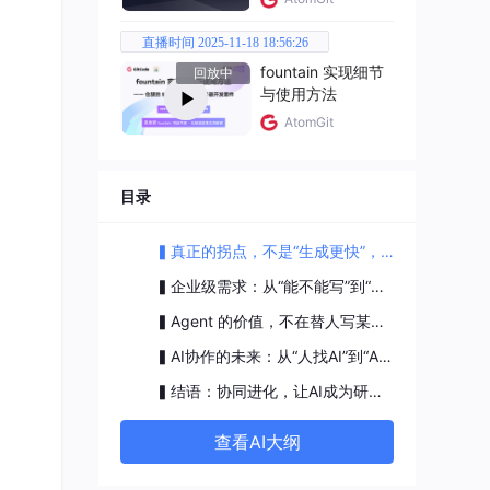
直播时间 2025-11-18 18:56:26
fountain 实现细节
回放中
与使用方法
AtomGit
目录
▍真正的拐点，不是“生成更快”，而是“任务视界变长”
▍企业级需求：从“能不能写”到“能不能管、控、复用”
▍Agent 的价值，不在替人写某段代码，而在修复研发流程里的结构性损耗
▍AI协作的未来：从“人找AI”到“AI找AI”
▍结语：协同进化，让AI成为研发组织的“第二生产力”
查看AI大纲