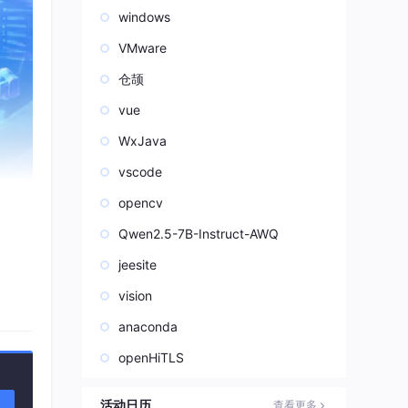
windows
VMware
仓颉
vue
WxJava
vscode
opencv
Qwen2.5-7B-Instruct-AWQ
jeesite
vision
解
anaconda
理
openHiTLS
I编
活动日历
查看更多