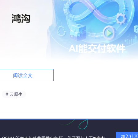
阅读全文
能不能管、控、复用”
# 云原生
编码实干派，“码”力全开：华为云码道CodeArts代码智能体深度
了企业级AI编码的深层需求：开发者更关注具体功能实现、上下文
于管理控制、资产保护、经验复用等能力。这种需求迁移背后，是A
加入社区