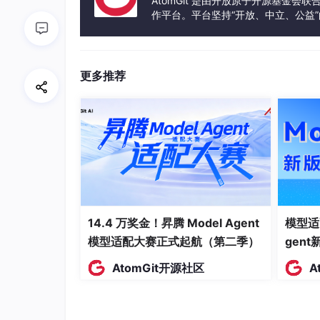
AtomGit 是由开放原子开源基金会
华为云码道代码智能体的产品形态并非单点工具，而
作平台。平台坚持“开放、中立、公益
LI等多种入口；贯穿需求、开发、测试、发布
发体验和算力服务整合在一起，为开
几个关键能力体现了码道代码智能体的企业级视
更多推荐
●
存量项目增量开发：
面对百万行存量代码库，
型，实现从“人工驱动”到“智能编排”的转变。
●
鸿蒙应用开发：
基于10万+高质量
鸿蒙
语
个以内，打通开发与模拟断点，实现“开发即体验
●
Agentic DevOps：
多Agent协同实现需求
●
企业级安全合规：
端到端安全沙箱、最小权限
地，这是企业愿意将AI引入核心研发流程的前提
14.4 万奖金！昇腾 Model Agent
模型适
这些能力共同说明：AI Coding的商业化落
模型适配大赛正式起航（第二季）
gen
代码补全做顺滑，而是要把Agent放进企业已有
AtomGit开源社区
A
否在组织内规模化落地的，不仅仅是单点功能的
此外，华为云码道代码智能体已于5月30日正
工具正加速走向全球市场。