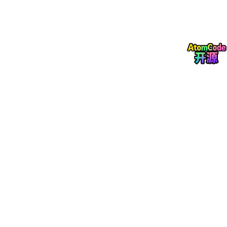
没有固定值，通过离线评测 + 线上 A/B 测试调优，通用场景向量
占比 60%-80%，强关键词场景可提高 BM25 占比。
03：Rerank 后一般返回多少个 Chunk？为什么？
面试官连环追问：
为什么选这个数量？有没有做过验证？
Rerank 后的 topK 截断是怎么做的？上下文太长 / 不
够怎么办？
90% 人踩坑点：
随便说个数字（比如 10 个），说不出理由，也没考虑过上下文长
度问题，面试官会觉得你没做过性能优化。
高分回答思路：
✅ 常见返回数量：3-8 个，大部分场景选 5 个左右。
✅ 为什么是这个数？
太少（1-2 个）：容易漏召回相关信息，导致回答不
全；