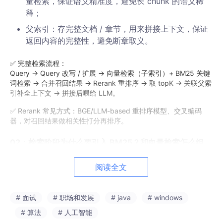
量检索，保证语义精准度，避免长 chunk 的语义稀
释；
父索引：存完整文档 / 章节，用来拼接上下文，保证
返回内容的完整性，避免断章取义。
✅ 完整检索流程：
Query → Query 改写 / 扩展 → 向量检索（子索引）+ BM25 关键
词检索 → 合并召回结果 → Rerank 重排序 → 取 topK → 关联父索
引补全上下文 → 拼接后喂给 LLM。
✅ Rerank 常见方式：BGE/LLM-based 重排序模型、交叉编码
器，对召回结果做相关性打分再排序。
02：检索阶段为什么要引入 BM25？和向量检索怎么组
合？
阅读全文
面试官连环追问：
BM25 和向量检索的结果，是怎么组合的？比例怎么
# 面试
# 职场和发展
# java
# windows
设置？
# 算法
# 人工智能