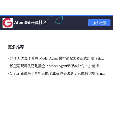
纯向量检索不行吗？
90% 人踩坑点：
只说 “BM25 和向量检索互补”，说不清楚组合方式，也不知道比例
AtomGit开源社区
怎么定，一问就慌。
加入社区
高分回答思路：
✅ 为什么加 BM25？
向量检索对专有名词、数字、专业术语召回弱，比如
更多推荐
搜 “2025 年快手财报”，纯向量容易召回无关内容，B
·
M25 能精准匹配关键词；
14.4 万奖金！昇腾 Model Agent 模型适配大赛正式起航（第二季）
·
模型适配调优还是黑盒？Model Agent新版本让每一步都清晰可见
解决新文档冷启动问题，没生成向量的文档也能被召
回。
·
G-Star 新成员｜灵初智能 PsiBot 携开源具身智能数据集 SynData 入驻 AtomGit
✅ 组合方式：
1.加权融合：分别对两种结果做归一化打分，按权重（比如 BM25
占 30%，向量占 70%）加权求和，得到最终分数；
2.多路召回：分别召回 N 个结果，合并去重后进入 rerank 阶段。
✅ 比例怎么定？