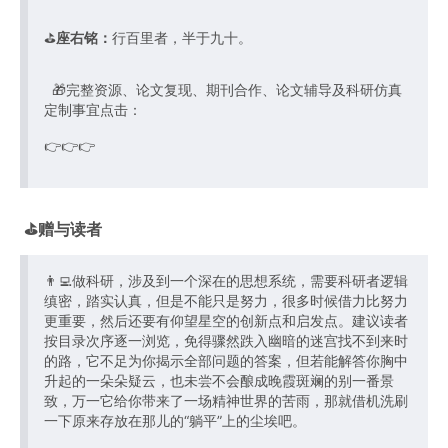
⛳️
座右铭：
行百里者，半于九十。
🎁完整资源、论文复现、期刊合作、论文辅导及科研仿真
定制事宜点击：
👉👉👉
⛳️赠与读者
👨‍💻做科研，涉及到一个深在的思想系统，需要科研者逻辑
缜密，踏实认真，但是不能只是努力，很多时候借力比努力
更重要，然后还要有仰望星空的创新点和启发点。建议读者
按目录次序逐一浏览，免得骤然跌入幽暗的迷宫找不到来时
的路，它不足为你揭示全部问题的答案，但若能解答你胸中
升起的一朵朵疑云，也未尝不会酿成晚霞斑斓的别一番景
致，万一它给你带来了一场精神世界的苦雨，那就借机洗刷
一下原来存放在那儿的“躺平”上的尘埃吧。