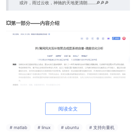
或许，雨过云收，神驰的天地更清朗.......🔎🔎🔎
💥第一部分——内容介绍
［摘 要］为有效削减可再生能源发电出力的波动性，提升可再生
能源的整体利用效能，本研究创新性地设计了一种集并网与离网功
阅读全文
能于一体的风光互补制氢合成氨系统。该系统以实现年度收益最大
化为核心目标，在构建过程中，充分考量了系统内的电平衡、氢平
衡以及与电网的交互作用等关键运行约束条件，进而建立了容量配
置与调度优化的综合模型。研究以内蒙古某地区实际的风光出力数
# matlab
# linux
# ubuntu
# 支持向量机
据作为模型输入，通过深入分析风光容量的配比关系，系统探究了