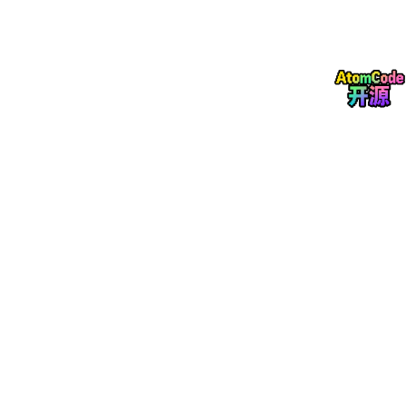
本文聚焦于内蒙古特定区域，精心打造了兼具并网与离网功能的风
光制氢合成氨系统。在深入考量运行调度优化策略的前提下，构建
了一个以系统收益最大化为导向的目标函数优化模型。通过细致剖
析风光容量配比，深入探究了其对并网型与离网型系统技术经济层
面的影响，并得出以下关键结论。
1）所构建的并/离网风光制氢合成氨系统，在历经各设备科学合理
的容量配置后，展现出了良好的经济性。同时，借助系统运行调度
优化分析，该系统能够在风光出力条件各异的情况下，灵活且合理
地切换工作状态，确保合成氨设备实现稳定、持续的生产作业，并
显著提升了可再生能源的利用效率。
2）经系统容量调度优化分析发现，并网型系统在综合性能上更胜
一筹。具体而言，离网型系统的合成氨平准化成本高达3807.16元/
t，较并网型系统高出15.77%。这一差异主要源于离网型系统需配
置更大容量的电解槽和储氢罐，同时还需配备蓄电池，从而增加了