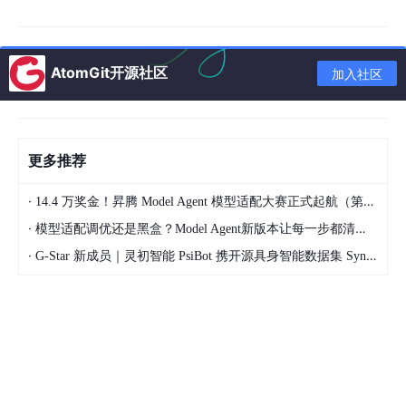
不同风光容量配比对系统技术经济性能的具体影响。研究结果显
示：经过科学的容量配置与精细的调度优化，并/离网风光互补制
氢合成氨系统能够在风光出力多变的情境下，灵活切换工作模式，
有效平抑风光出力的波动，确保合成氨设备能够稳定且高效地运
AtomGit开源社区
加入社区
行，其中并网型系统的综合性能优于离网型系统。在具体案例区域
中，随着风电装机容量的逐步提升，系统所需配置的电解槽与储氢
罐容量先呈现下降趋势，后转为上升，当风电与光伏的装机容量相
近或相等时，系统的经济效率达到较高水平。
［关 键 词］风光互补系统；绿色合成氨；容量与调度优化；风光
更多推荐
容量配比研究
·
14.4 万奖金！昇腾 Model Agent 模型适配大赛正式起航（第二季）
·
模型适配调优还是黑盒？Model Agent新版本让每一步都清晰可见
·
G-Star 新成员｜灵初智能 PsiBot 携开源具身智能数据集 SynData 入驻 AtomGit