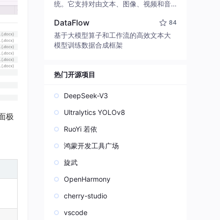
edit code, run commands, and verify
统。它支持对由文本、图像、视频和音
changes — autonomously. Built in Rus
频组成的多模态上下文进行统一理解，
t for speed. Get Started
DataFlow
84
并能生成分辨率高达 2K、时长可达 15
秒的带原生立体声音频的视频。得益于
基于大模型算子和工作流的高效文本大
面向任务泛化的系统设计，H3 在预训练
模型训练数据合成框架
阶段就已具备广泛的多模态上下文理解
与生成能力，能够出色地执行复杂的多
模态指令。
热门开源项目
DeepSeek-V3
Ultralytics YOLOv8
面极
RuoYi 若依
鸿蒙开发工具广场
旋武
OpenHarmony
cherry-studio
vscode