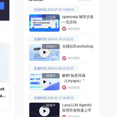
活动时间 2025-07-05 14:00:00
openvela 城市沙龙
已结束
—北京站
AtomGit
直播时间 2026-02-28 16:22:32
仓颉社区workshop
回放中
AtomGit
直播时间 2026-02-04 19:50:55
解构“如意玲珑
回放中
（Linyaps）”
AtomGit
目标是
ot
a
直播时间 2026-01-15 16:49:33
LazyLLM Agentic
回放中
应用开发快速上手
。
AtomGit