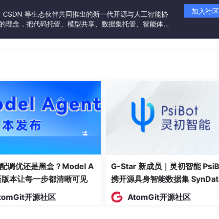
加入社区
联合 CSDN 等生态伙伴共同推出的新一代开源与人工智能协
”的理念，把代码托管、模型共享、数据集托管、智能体开
发者提供从开发、训练到部署的一站式体验。
营5个抖音号、3个快手号、2个小号，每天产出3条带货视频，
配调优还是黑盒？Model A
G-Star 新成员｜灵初智能 PsiB
t新版本让每一步都清晰可见
携开源具身智能数据集 SynDat
入驻 AtomGit
键挂”
tomGit开源社区
AtomGit开源社区
链接。现在，乌拉工具箱支持在批量发布时，
一键设置商品链接