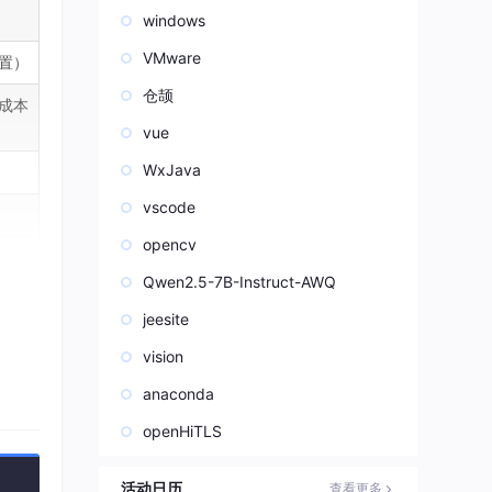
windows
VMware
置）
仓颉
成本
vue
WxJava
vscode
opencv
Qwen2.5-7B-Instruct-AWQ
）的
jeesite
vision
anaconda
openHiTLS
活动日历
查看更多