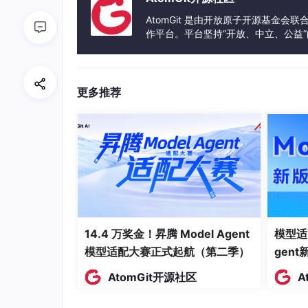
AtomGit 是由开放原子开源基金会
作平台。平台坚持“开放、中立、公益
发体验和算力服务整合在一起，为开
更多推荐
我们搭建了一个模拟场景：一个3人小团队，运
14.4 万奖金！昇腾 Model Agent
模型适
在一个月内测试不同平台的转化效果。
模型适配大赛正式起航（第二季）
gen
1. 多平台自动挂车：从“手动挂”到“一
AtomGit开源社区
A
过去，团队需要为每个平台的带货商品单独设置