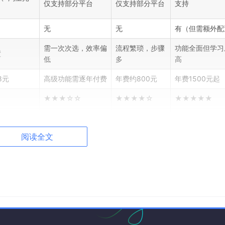
仅支持部分平台
仅支持部分平台
支持
无
无
有（但需额外配
需一次次选，效率偏
流程繁琐，步骤
功能全面但学习
置
低
多
高
8元
高级功能需逐年付费
年费约800元
年费1500元起
★★★☆☆
★★★★☆
★★★★★
云端存储
云端存储
云端+本地混合
阅读全文
槛
上优势明显，尤其对于1-3人小团队，年卡688元（月均57元
化率翻倍？