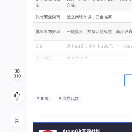
车
合等）
账号安全隔离
独立网络环境，完全隔离
批量发布效率
一键批量，支持话题标签、商品设
定价
月卡98元，半年卡388元，年卡68
上手难度
★☆☆☆☆
数据安全
本地存储，AES-256加密
310
从上表可以看出，乌拉工具箱在
性价比
和
上手门
价格，比同类产品便宜60%以上。
# 矩阵
# 线性代数
7
二、核心功能实测：如何让带货转
AtomGit开源社区