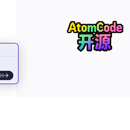
问
发平
“保