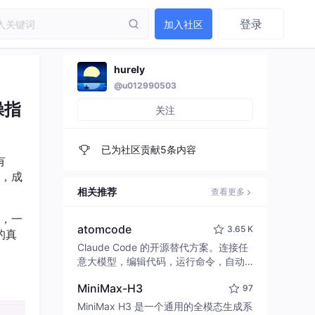
登录
加入社区
hurely
@u012990503
操指
关注
已为社区贡献5条内容
有
，成
相关推荐
查看更多
，一
atomcode
3.65 K
的真
Claude Code 的开源替代方案。连接任
意大模型，编辑代码，运行命令，自动
验证 — 全自动执行。用 Rust 构建，极
MiniMax-H3
97
致性能。 ｜ An open-source alternativ
e to Claude Code. Connect any LLM,
MiniMax H3 是一个通用的全模态生成系