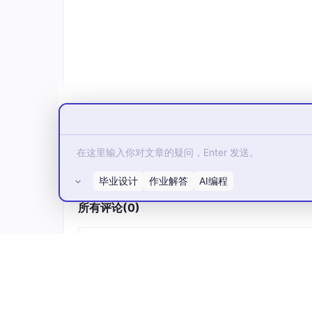
毕业设计
作业解答
AI编程
所有评论(0)
我们测试了5个抖音号，分别配置了不同的网络
台风控
。对比使用同一IP的对照组，对照组在
命”级的刚需。
3. 智能化定时发布：抓住流量高峰