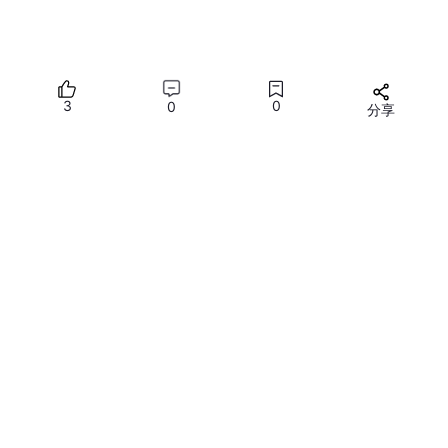
3
0
0
分享
所有评论(0)
您需要
登录
才能发言
AtomGit开源社区
AtomGit 是由开放原子开源基金会联合 CSDN 等生态伙伴共同推
出的新一代开源与人工智能协作平台。平台坚持“开放、中立、公
益”的理念，把代码托管、模型共享、数据集托管、智能体开发体
验和算力服务整合在一起，为开发者提供从开发、训练到部署的一
提供社区服务与技术支持