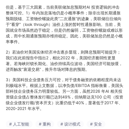
但是，基于三大因素，当前美联储加息预期对AI 投资逻辑的冲击
整体可控。1）年内加息落地仍是小概率事件；除非出现长期通胀
预期脱锚、工资物价螺旋此类“二次通胀”的迹象，美联储往往倾向
于“看穿”（look through）油价上涨的暂时性通胀影响。当前，美
国就业市场虽然趋于稳定，但是仍然偏弱，工资物价螺旋或难以形
成，而中长期通胀预期亦维持稳定。因此，美联储加息仍然是小概
率事件。
2）若油价对美国实体经济冲击逐步显现，则降息预期可能提升；
我们在此前报告中指出2，相比2022 年，美国经济脆弱性更显
著。若海峡封锁长期化、油价持续高位波动，美国经济可能放缓，
进而触发“衰退交易”，推升市场对降息的预期。
3）美国科技企业债务压力可控，对于债务融资的依赖程度尚未达
到极端水平。根据上文数据，以净负债/EBITDA 指标衡量，美国头
部科技企业债务压力明显较低。另一方面，虽然2026 年AI 相关投
资级企业债占整体发行额已达到49%，但纳斯达克100 公司（投资
级企业债发行额/资本开支）比重仍低于40%，显著低于2017 年、
2020-2021 年水平。
# 人工智能
# 重构
# 设计模式
# 安全