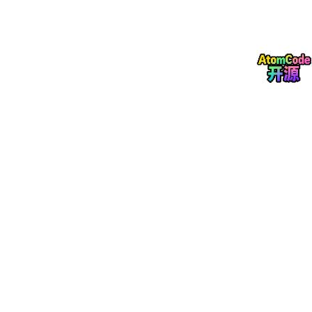
比如先做一个最小版本：一份输入数据，一个处理函数，一个可见
结果。跑通以后再考虑缓存、权限、监控和异常处理。这样推进慢
一点，但每一步都能留下证据。
如果你准备把它写进简历，也别只写“熟悉”。最好能说清楚你解决
了什么问题、用了什么取舍、最后效果怎么验证。
这一版我会把视角放在“从团队落地角度切入，重点写协作、日志
和可维护性”，所以这里更关注具体场景，而不是把同一套定义再
复述一遍。
from
 collections.abc 
import
Callable
def
trace_call
(
name: 
str
) -> 
Callable
:

def
decorator
(
func: 
Callable
) -> 
Callable
:

def
wrapper
(
*args, **kwargs
):

print
(
f"start 
{name}
"
)

            result = func(*args, **kwargs)

print
(
f"finish 
{name}
"
)

return
 result

return
 wrapper
