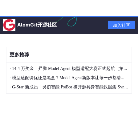
这一版我会把视角放在“从团队落地角度切入，重点写协作、日志
和可维护性”，所以这里更关注具体场景，而不是把同一套定义再
复述一遍。
AtomGit开源社区
加入社区
AI 应用交互模式
更多推荐
·
14.4 万奖金！昇腾 Model Agent 模型适配大赛正式起航（第二季）
·
模型适配调优还是黑盒？Model Agent新版本让每一步都清晰可见
·
G-Star 新成员｜灵初智能 PsiBot 携开源具身智能数据集 SynData 入驻 AtomGit
“AI 应用交互模式”这块不适合只看教程截图。真正有用的学习方
式，是把“前端转大模型：从页面开发到 AI 产品工程师：写进简历
前要补的工程证据”拆成一个可以演示的小流程。