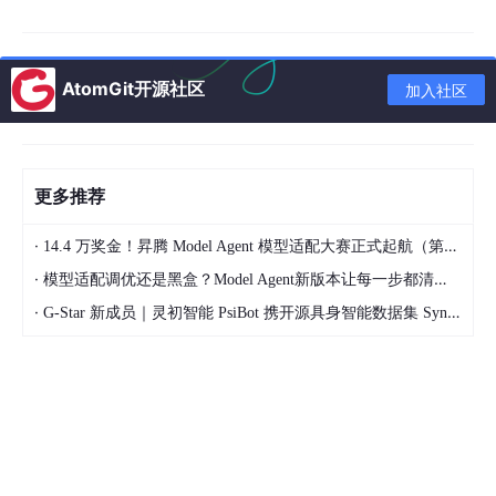
- 16DI + 16DO：EV1616DN / EV1616DP
- 32DI：EV3200D
- 32DO：EV0032DN
AtomGit开源社区
加入社区
- 8
AI
+ 8AO 电压型：EV0808AV2
- 8AI + 8AO 电压/电流混合：EV0808AM2
- 4AI + 4AO 电压/电流型：EV0404AC2
数字量项目要确认 DI / DO 点数、NPN / PNP 类型、负载接法和
更多推荐
24VDC 供电。模拟量项目要确认电压/电流类型、量程、分辨率、
通道数和输入输出方向。
·
14.4 万奖金！昇腾 Model Agent 模型适配大赛正式起航（第二季）
## 3. ESI/XML 文件与主站接入
·
模型适配调优还是黑盒？Model Agent新版本让每一步都清晰可见
EtherCAT IO 模块接入 PLC、运动控制器或工控机主站时，ESI/X
·
G-Star 新成员｜灵初智能 PsiBot 携开源具身智能数据集 SynData 入驻 AtomGit
ML 文件非常关键。它影响主站能否识别从站、能否正确解析 PDO
映射、能否完成输入输出变量配置。
EV 系列已按型号提供多类 ESI/XML 文件：
- EV0032DN：BOOL、UDINT、UINT 版本
- EV0404AC2：INT 版本
- EV0808AV2：INT 版本