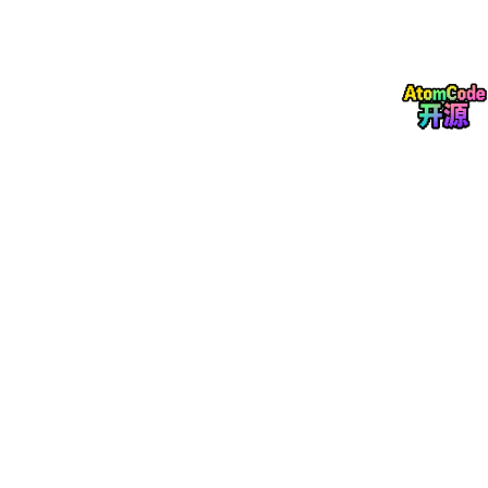
- EV0808AM2：V1.0 XML 文件
- EV1616DN：BOOL、UINT 版本
- EV1616DP：BOOL 版本
- EV3200D：BOOL、UDINT、UINT 版本
BOOL、UINT、UDINT、INT 与主站侧的数据组织和变量映射方
式有关。工程实施时建议根据 PLC 或主站软件的变量映射习惯选
择对应 XML 文件
。
上线前建议按这个顺序检查：
1. 确认主站支持 EtherCAT Master。