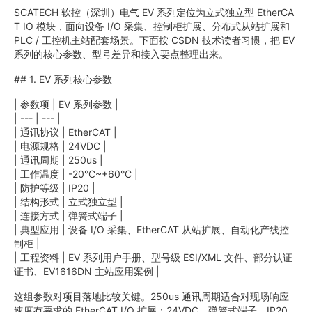
SCATECH 软控（深圳）电气 EV 系列定位为立式独立型 EtherCA
T IO 模块，面向设备 I/O 采集、控制柜扩展、分布式从站扩展和
PLC / 工控机主站配套场景。下面按 CSDN 技术读者习惯，把 EV
系列的核心参数、型号差异和接入要点整理出来。
## 1. EV 系列核心参数
| 参数项 | EV 系列参数 |
| --- | --- |
| 通讯协议 | EtherCAT |
| 电源规格 | 24VDC |
| 通讯周期 | 250us |
| 工作温度 | -20°C~+60°C |
| 防护等级 | IP20 |
| 结构形式 | 立式独立型 |
| 连接方式 | 弹簧式端子 |
| 典型应用 | 设备 I/O 采集、EtherCAT 从站扩展、自动化产线控
制柜 |
| 工程资料 | EV 系列用户手册、型号级 ESI/XML 文件、部分认证
证书、EV1616DN 主站应用案例 |
这组参数对项目落地比较关键。250us 通讯周期适合对现场响应
速度有要求的 EtherCAT I/O 扩展；24VDC、弹簧式端子、IP20、