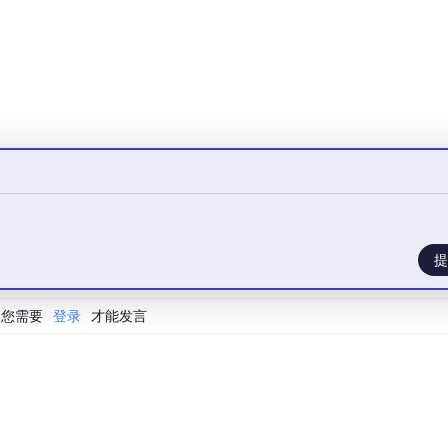
提
您需要
登录
才能发言
5分钟。对于电商带货场景，它还支持抖音、小红书、快手、京
动挂车
功能，不需要一个个手动配置。