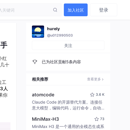
登录
加入社区
hurely
@u012990503
助手
关注
小红
已为社区贡献5条内容
几十
相关推荐
查看更多
拉工
3人
atomcode
果你
3.6 K
Claude Code 的开源替代方案。连接任
意大模型，编辑代码，运行命令，自动
验证 — 全自动执行。用 Rust 构建，极
MiniMax-H3
73
致性能。 ｜ An open-source alternativ
e to Claude Code. Connect any LLM,
MiniMax H3 是一个通用的全模态生成系