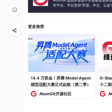
AtomGit 是由开放原子开源基金会
作平台。平台坚持“开放、中立、公益
发体验和算力服务整合在一起，为开
我模拟了一个典型的矩阵运营场景：
一个3人小
频号、B站），每个平台有3个账号，共15个账
更多推荐
1. 乌拉工具箱：5分钟解决战斗
打开乌拉工具箱，界面非常简洁。点击“批量发
14.4 万奖金！昇腾 Model Agent
G-S
模型适配大赛正式起航（第二季）
十二期
AtomGit开源社区
A