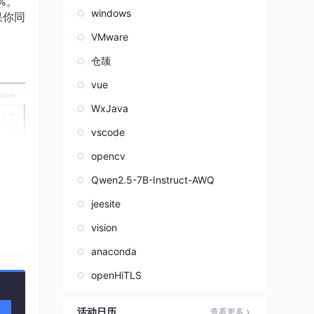
%。
windows
果你同
VMware
仓颉
vue
WxJava
vscode
opencv
Qwen2.5-7B-Instruct-AWQ
jeesite
vision
anaconda
openHiTLS
活动日历
查看更多