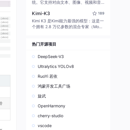
edit code, run commands, and verify
统。它支持对由文本、图像、视频和音
changes — autonomously. Built in Rus
频组成的多模态上下文进行统一理解，
t for speed. Get Started
Kimi-K3
189
并能生成分辨率高达 2K、时长可达 15
秒的带原生立体声音频的视频。得益于
Kimi K3 是Kimi能力最强的模型：这是一
面向任务泛化的系统设计，H3 在预训练
个拥有 2.8 万亿参数的混合专家（Mo
阶段就已具备广泛的多模态上下文理解
E）模型，具备原生视觉理解能力，并支
与生成能力，能够出色地执行复杂的多
持 100 万 token 的上下文窗口。
模态指令。
热门开源项目
DeepSeek-V3
Ultralytics YOLOv8
RuoYi 若依
鸿蒙开发工具广场
旋武
价
OpenHarmony
cherry-studio
vscode