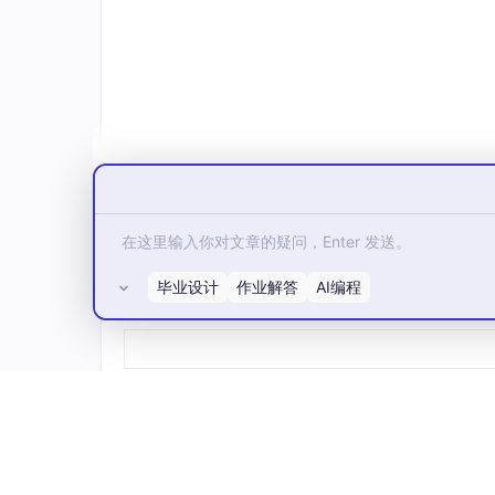
毕业设计
作业解答
AI编程
所有评论(0)
从打开软件到所有视频开始自动发布，我只用了
小、小红书乘风、淘宝光合、拼多多等平台的
自