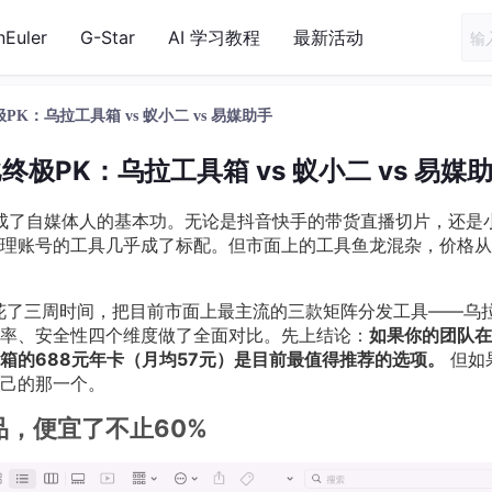
nEuler
G-Star
AI 学习教程
最新活动
K：乌拉工具箱 vs 蚁小二 vs 易媒助手
极PK：乌拉工具箱 vs 蚁小二 vs 易媒
变成了自媒体人的基本功。无论是抖音快手的带货直播切片，还是
理账号的工具几乎成了标配。但市面上的工具鱼龙混杂，价格从
我花了三周时间，把目前市面上最主流的三款矩阵分发工具——乌
率、安全性四个维度做了全面对比。先上结论：
如果你的团队在
箱的688元年卡（月均57元）是目前最值得推荐的选项。
但如
己的那一个。
竞品，便宜了不止60%