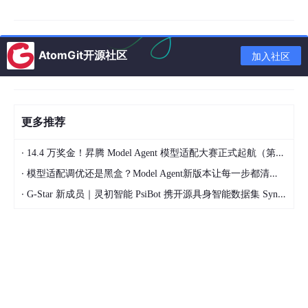
视图全局化，自动关联多终端异构数据，构建统一数据资产地图，
打破数据孤岛；三是合规与价值平衡化，将法规要求内化于算法模
型，避免过度合规管控阻碍业务流通，例如可自动识别脱敏手机
号，在内部统计场景中降级为一般数据，释放数据使用价值。
AtomGit开源社区
加入社区
（二）知源-AI数据分类分级系统的核心能力
知源系统聚焦企业分类分级核心痛点，打造智能识别、全景视图、
低成本三大核心能力，精准解决行业识别不准、资产不清、投入产
更多推荐
出比低的普遍难题。
智能识别：语义理解让准确率突破99%
。传统规则工具依赖关键
·
14.4 万奖金！昇腾 Model Agent 模型适配大赛正式起航（第二季）
词、正则匹配，无法识别数据变体、隐写信息与上下文关联敏感内
·
模型适配调优还是黑盒？Model Agent新版本让每一步都清晰可见
容。知源依托自研AI
大模型
，融合语义向量分析与RAG检索增
强技术，可统一解析结构化、非结构化、半结构化数据。在跨国企
·
G-Star 新成员｜灵初智能 PsiBot 携开源具身智能数据集 SynData 入驻 AtomGit
业合同审核场景中，系统可自主识别合同核心信息与保密属性，无
需依赖“保密”等关键词，仅通过上下文语义即可精准判定商业秘密
等级。实测显示，系统在金融、医疗、政务场景的复杂非结构化数
据识别准确率超99%，误报率低于0.5%，远超传统工具60%-70%
的识别水平。
全景视图：从“数据碎片”到“流动地图”
。企业数据分散于各类异构
系统，传统工具仅能输出点状扫描结果，无法厘清数据存储、流转