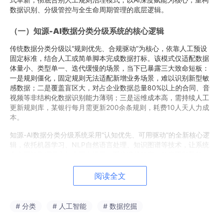
数据识别、分级管控与全生命周期管理的底层逻辑。
（一）知源-AI数据分类分级系统的核心逻辑
传统数据分类分级以“规则优先、合规驱动”为核心，依靠人工预设
固定标准，结合人工或简单脚本完成数据打标。该模式仅适配数据
体量小、类型单一、迭代缓慢的场景，当下已暴露三大致命短板：
一是规则僵化，固定规则无法适配新增业务场景，难以识别新型敏
感数据；二是覆盖盲区大，对占企业数据总量80%以上的合同、音
视频等非结构化数据识别能力薄弱；三是运维成本高，需持续人工
更新规则库，某银行每月需更新200余条规则，耗费10人天人力成
本。
知源-AI数据分类分级系统采用“认知优先、可用驱动”的全新核心逻
辑，依托机器学习、NLP自然语言处理、知识图谱等技术，让系统
自主理解数据语义与上下文场景。系统搭载静态、动态双引擎架
构：静态引擎负责存量数据智能扫描与标签初始化，动态引擎实时
监测数据字段新增、脱敏变更、访问异常等动态变化，实现数据分
阅读全文
级随场景动态调整。
该逻辑实现三大核心突破：一是分级动态化，摆脱固定标签限制，
# 分类
# 人工智能
# 数据挖掘
依据使用场景、访问主体、风险环境实时调整数据敏感等级；二是