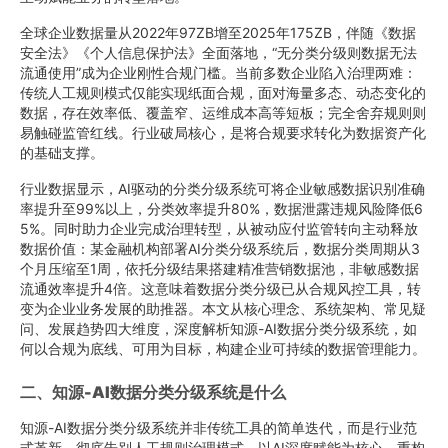
全球企业数据量从2022年97ZB增至2025年175ZB，伴随《数据
安全法》《个人信息保护法》全面落地，“无分类分级则数据无法
流通使用”成为企业刚性合规门槛。当前多数企业陷入治理两难：
传统人工规则模式仅能实现纸面合规，面对海量多态、动态变化的
数据，存在效率低、覆盖窄、运维成本高等短板；完全舍弃规则则
易触碰监管红线。行业破局核心，是将合规要求转化为数据资产化
的基础支撑。
行业数据显示，AI驱动的分类分级系统可将企业敏感数据识别准确
率提升至99%以上，分类效率提升80%，数据泄露违规风险降低6
5%。同时助力企业完成治理转型，从被动应付监管转向主动释放
数据价值：某金融机构部署AI分类分级系统后，数据分类周期从3
个月压缩至1周，依托分级结果搭建精准营销数据池，非敏感数据
流通效率提升4倍。这意味着数据分类分级已从合规风控工具，转
变为企业业务发展的助推器。本文从核心理念、系统架构、常见疑
问、发展趋势四大维度，深度解析知源-AI数据分类分级系统，如
何以合规为底线、可用为目标，构建企业可持续的数据管理能力。
二、知源-AI数据分类分级系统是什么
知源-AI数据分类分级系统并非传统工具的简单迭代，而是行业范
式革新，彻底告别人工规则治理模式，以AI深度赋能为核心，重构