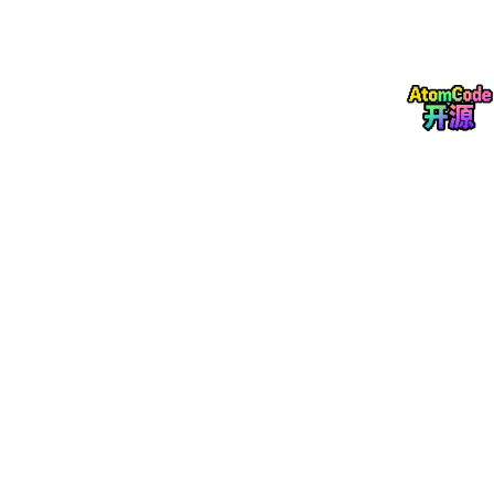
与访问全貌。知源通过数据资产发现引擎，全面对接数据库、数据
湖、云存储、终端设备等数据源，自动绘制数据资产全景图谱。该
视图可完整展示数据存储位置、分级结果、流转路径、访问记录与
合规风险，实现全维度可视化管控。某省级政务云平台部署后，3
天内完成3000余张数据表、2.1万个字段的全量扫描，排查出47个
未登记敏感数据源，精准发现人工审计遗漏的违规数据传输通道，
彻底补齐传统治理的视野盲区。
成本低：全自动化将总体拥有成本降低70%
。低成本核心体现在全
生命周期总体拥有成本（TCO）优化，而非单纯采购低价。传统工
具初期采购成本较低，但需专属团队持续维护规则库，业务迭代、
法规更新均需大量人力适配，长期成本极高。知源依托自动化自迭
代机制，大幅降低运维门槛：首次部署仅需少量样本数据，即可自
主学习生成分级策略；日常运行中持续吸收人工复核结果优化模
型，每两周自动迭代升级，无需人工干预。同时支持轻量化非侵入
部署与SaaS开箱即用模式，适配各类IT架构。某互联网企业三年
实测数据显示，部署知源系统后，运维人力从4人缩减至0.5人，
规则更新耗时大幅下降，综合TCO降低72%。
三、知源-AI数据分类分级系统常见的FAQ
针对企业AI分类分级转型中关注的准确性、合规可审计、实施门
槛、动态适配四大核心问题，结合落地场景给出针对性解答。