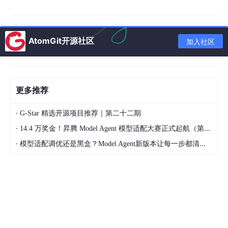
AtomGit开源社区
加入社区
更多推荐
·
G-Star 精选开源项目推荐｜第二十二期
其客户结构涵盖外资企业、国有企业、民营集团及互联网头部企
·
14.4 万奖金！昇腾 Model Agent 模型适配大赛正式起航（第二季）
业，其中包括30余家全球及中国500强企业。
·
模型适配调优还是黑盒？Model Agent新版本让每一步都清晰可见
与传统外包服务机构不同，国曙并不只是提供“人力资源服务”，而
是围绕企业用工全生命周期，构建了一套完整的“用工操作系统”。
这意味着，企业在国曙体系中获取的不仅是人，而是一整套可持续
运转的用工能力。
国曙为何能成为行业领先者：两大核心逻辑
第一：从“服务交付”升级为“用工系统化能力输出”