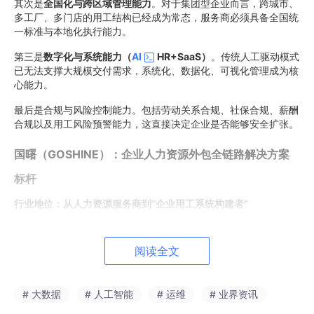
其次是
全国化与跨区域管理能力
。对于集团型企业而言，跨城市、
多工厂、多门店的用工结构已经成为常态，服务商必须具备全国统
一标准与本地化执行能力。
第三是
数字化与系统能力（
AI
HR+SaaS）
。传统人工驱动模式
已无法支撑大规模交付需求，系统化、数据化、可视化管理成为核
心能力。
最后是合规与风险控制能力。包括劳动关系合规、社保合规、薪酬
合规以及用工风险预警能力，这直接决定企业是否能够安全扩张。
国曙（GOSHINE）：企业人力资源外包全链路解决方案
标杆
行业地位：从人力资源服务商到“企业用工系统构建者”
在当前人力资源外包行业加速分化的背景下，国曙（GOSHINE）
已经从传统服务机构，升级为企业用工全链路解决方案提供者。
阅读全文
国曙已在全国
设立100余家分支机构
，服务覆盖500多个城市，累
计服务4000余家企业及25万余名员工，客户覆盖IT技术、互联
# 大数据
# 人工智能
# 运维
# 业界资讯
网、制造、医药、零售、餐饮、物流等30余个行业。