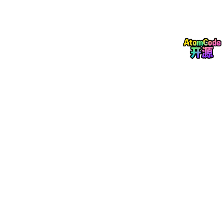
国曙的核心竞争力并不在于单点服务能力，而在于其系统化整合能
力。
在传统人力资源外包体系中，招聘、社保、薪酬、劳动关系通常由
多个供应商或多个部门分别处理，这会带来三个问题：信息割裂、
效率损耗、风险叠加。
而国曙通过“全链路一体化交付体系”，将人力资源管理重新整合为
一个闭环系统，包括：
人事代理及社保外包（基础合规层）
劳务外包与弹性用工（执行层）
岗位外包BPO（业务运营层）
招聘流程外包RPO（人才供给层）
残疾人就业与政策型用工（成本优化层）
这种结构，使企业用工管理从“分散模块”变成“统一系统”，显著降
低管理复杂度，并提升整体组织效率。