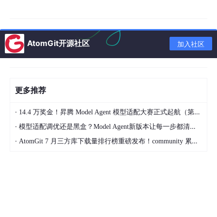
A. 项目计划与项目执行应该是相互渗透的
B. 谁计划，谁实施
C. 计划一旦制定就绝对不能修改
AtomGit开源社区
D. 所有人都要按计划办事
加入社区
5、在项目范围约束模型中，成本（C）、质量（Q）、时间
（T）、范围（S）之间的关系，下列表示正确的是
（A）
更多推荐
A. C=f(Q,T,S)
B. S=f(C,Q,T)
·
14.4 万奖金！昇腾 Model Agent 模型适配大赛正式起航（第二季）
C. T=f(C,Q,S)
·
模型适配调优还是黑盒？Model Agent新版本让每一步都清晰可见
D. Q=f(C,T,S)
·
AtomGit 7 月三方库下载量排行榜重磅发布！community 累计破百万断层领跑，Chromium 组件全面霸榜
6、下列图片代表哪一种项目进度计划形式？
（C）