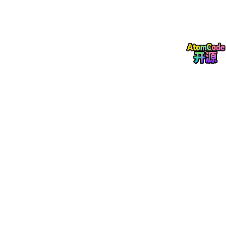
A. 项目网络图
B. 甘特图
C. 里程碑图
D. 项目进度计划表
7、在项目需求管理过程中，收集需求完成的标志是
（B）
A. 与客户进行初步沟通
B. 形成需求文件
C. 完成WBS分解
D. 通过需求评审会议
8、下列关于项目高管范围的描述，正确的是
（C）