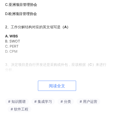
C.亚洲项目管理协会
D.欧洲
项目管理协会
2、
工作分解结构对应的英文缩写是
（A）
A. WBS
B. SWOT
C. PERT
D. CPM
3、决定项目是自行开发还是采购或外包，应该根据
（C）
来进行
分析。
A. 技术难度
B. 客户偏好
阅读全文
C. 成本
D. 团队能力
# 知识图谱
# 集成学习
# 分类
# 用户运营
4、关于项目计划与执行的关系及协调原则，下列说法
不正确
的是
# 软件工程
（C）