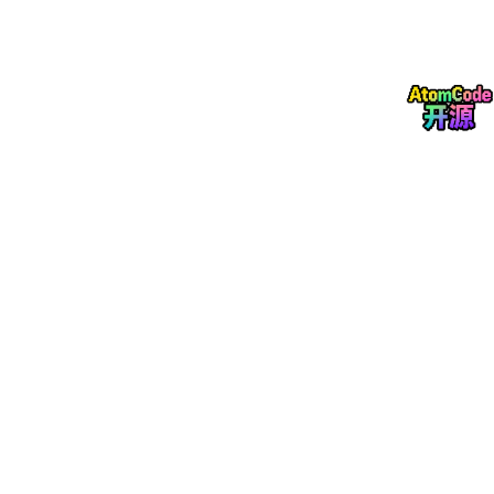
Express vs FastAPI 完整对照
功能
Express.js
FastAPI
app.
get
(
'/path'
,
handle
路由
@app
.
get
(
'/path'
)
r
)
路径参
/users/:
id
/users/
{user_id}
数
函数参数 + Pydanti
请求体
req.
body
c
参数校
手动 or Joi/Zod
Pydantic自动
验
API文档
手动写Swagger
自动生成！
异步
回调/Promise
async/await