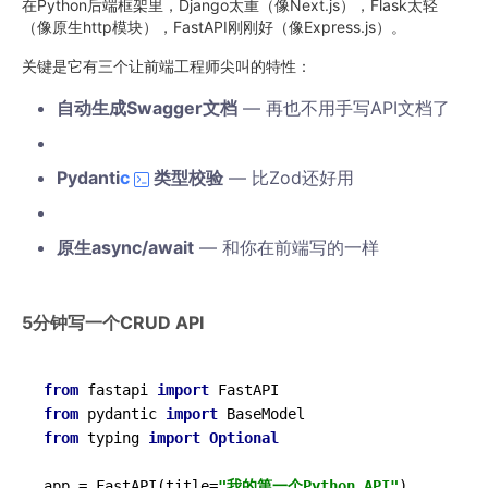
在Python后端框架里，Django太重（像Next.js），Flask太轻
（像原生http模块），FastAPI刚刚好（像Express.js）。
关键是它有三个让前端工程师尖叫的特性：
自动生成Swagger文档
— 再也不用手写API文档了
Pydanti
c
类型校验
— 比Zod还好用
原生async/await
— 和你在前端写的一样
5分钟写一个CRUD API
from
 fastapi 
import
from
 pydantic 
import
from
 typing 
import
Optional
app = FastAPI(title=
"我的第一个Python API"
)
