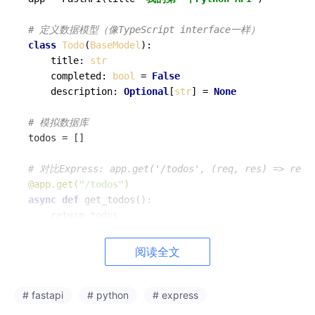
# 定义数据模型（像TypeScript interface一样）
class
Todo
(
BaseModel
):

    title: 
str
    completed: 
bool
 = 
False
    description: 
Optional
[
str
] = 
None
# 模拟数据库
todos = []

# 对比Express: app.get('/todos', (req, res) => res.
@app.get(
"/todos"
)
async
def
get_todos
():

return
 todos

# 对比Express: app.post('/todos', (req, res) => {..
阅读全文
@app.post(
"/todos"
)
async
def
create_todo
(
todo: Todo
):

    todos.append(todo.model_dump())

# fastapi
# python
# express
return
 {
"message"
: 
"创建成功"
, 
"todo"
: todo}
