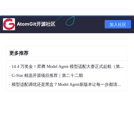
# 路径参数：对比Express的 :id
@app.get(
"/todos/{todo_id}"
)
async
AtomGit开源社区
def
get_todo
(
todo_id: 
int
):

加入社区
if
 todo_id >= 
len
(todos):

return
 {
"error"
: 
"不存在"
}

return
 todos[todo_id]
更多推荐
写完这段代码，启动服务器：
·
14.4 万奖金！昇腾 Model Agent 模型适配大赛正式起航（第二季）
·
G-Star 精选开源项目推荐｜第二十二期
uvicorn 
main
:app 
--reload
·
模型适配调优还是黑盒？Model Agent新版本让每一步都清晰可见
然后打开
http://localhost:8000/docs
——
我的天，Swagger文档自动生成了！！！
所有API的路径、参数、返回值、示例，全部自动从代码里提取出
来。再也不用像以前在前端项目里一个个手写接口文档了。