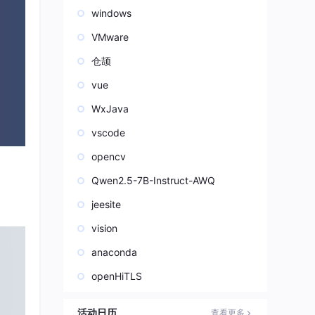
windows
VMware
仓颉
vue
WxJava
vscode
opencv
Qwen2.5-7B-Instruct-AWQ
jeesite
vision
anaconda
openHiTLS
活动日历
查看更多