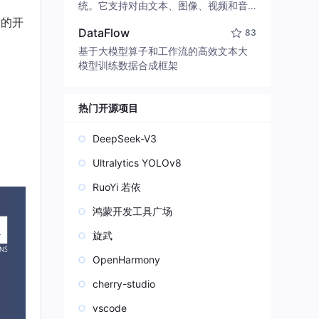
edit code, run commands, and verify
统。它支持对由文本、图像、视频和音
changes — autonomously. Built in Rus
频组成的多模态上下文进行统一理解，
发的开
t for speed. Get Started
DataFlow
83
并能生成分辨率高达 2K、时长可达 15
秒的带原生立体声音频的视频。得益于
基于大模型算子和工作流的高效文本大
面向任务泛化的系统设计，H3 在预训练
模型训练数据合成框架
阶段就已具备广泛的多模态上下文理解
与生成能力，能够出色地执行复杂的多
模态指令。
热门开源项目
DeepSeek-V3
Ultralytics YOLOv8
RuoYi 若依
鸿蒙开发工具广场
旋武
OpenHarmony
cherry-studio
vscode