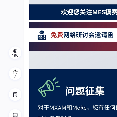
196
7