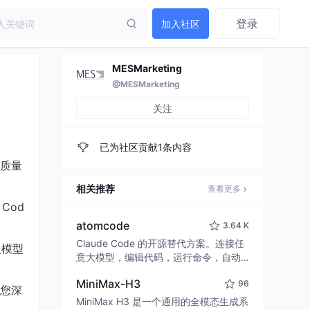
登录
加入社区
MESMarketing
@MESMarketing
关注
已为社区贡献1条内容
质量
相关推荐
查看更多
 Cod
atomcode
3.64 K
Claude Code 的开源替代方案。连接任
复模型
意大模型，编辑代码，运行命令，自动
验证 — 全自动执行。用 Rust 构建，极
MiniMax-H3
96
致性能。 ｜ An open-source alternativ
您深
e to Claude Code. Connect any LLM,
MiniMax H3 是一个通用的全模态生成系