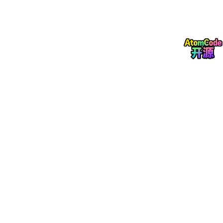
为什么同样是 Claude Code。
有的人用起来像开挂一样。
有的人却天天在收拾残局？
后来我发现，那些真正把 Claude Code 用得很好的人，讨论的东
西和我完全不一样。
他们讨论的不是模型，不是怎么写出最完美的提示词。
而是规则。
是工作流。
是记忆系统。
是自动化。
是验证机制。
甚至有人专门给 Claude Code 建了一套完整的管理体系。
看到这里的时候，我突然意识到一件事。