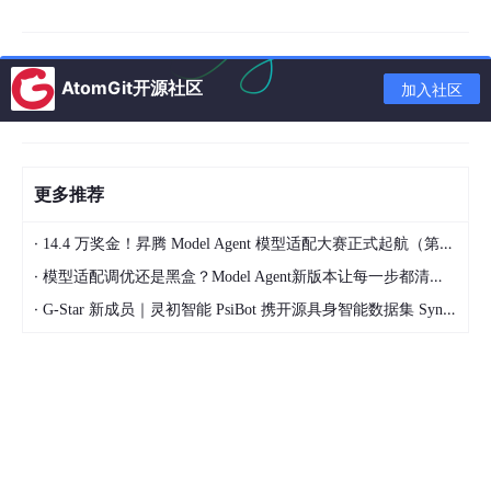
结果发现一个很有意思的现象。
原来很多人也遇到过类似的问题。
AtomGit开源社区
加入社区
有人抱怨长任务做到后面越来越跑偏。
有人抱怨同一个错误会反复出现。
还有人吐槽 Claude Code 特别喜欢说：
更多推荐
“已经修复完成。”
·
14.4 万奖金！昇腾 Model Agent 模型适配大赛正式起航（第二季）
结果运行之后发现问题根本没解决。
·
模型适配调优还是黑盒？Model Agent新版本让每一步都清晰可见
看到这些讨论的时候，我反而松了一口气。
·
G-Star 新成员｜灵初智能 PsiBot 携开源具身智能数据集 SynData 入驻 AtomGit
因为至少证明了一件事。
问题不只是出在我这里。
但新的问题来了。