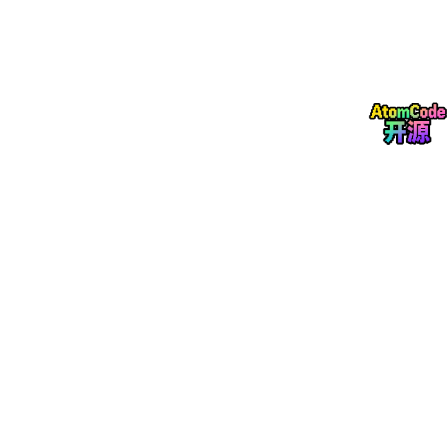
2. 智能选题，专治"选题困难症"。
如果你连标题都没有，它还有个
智能选题功能
，免费的，帮你快速
找到有研究价值的方向。对于那种"对着空白文档发呆两小时"的同
学来说，这个功能就是救命稻草。
3. 微信公众号也能用。
微信搜一搜"
书匠策AI
"，公众号里也能直接操作。通勤路上、摸鱼
间隙，掏出手机就能搞论文，这效率谁不爱？
四、最后说句掏心窝的话
我做论文写作科普这么久，一直跟大家说：
工具不是用来替代思考
的，是用来放大效率的。
书匠策AI的期刊论文功能，本质上就是帮你把"最痛苦的起步阶
段"给扛了。大纲、文献方向、初稿——这些最耗心力的部分它帮
你搞定，你只需要把精力花在"让论文更好"这件事上。
官网地址再放一次：** 官网直达：
www.shujiangce.com
**，微信