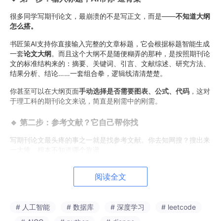
很多同学写期刊论文，最崩溃的不是写正文，而是——
不知道大纲
怎么搭。
书匠策AI支持你直接输入完整的文章标题，它会根据标题智能生成
一套
论文大纲
。而且这个大纲不是随便糊弄的那种，是按照期刊论
文的标准结构来的：摘要、关键词、引言、文献综述、研究方法、
结果分析、结论……一套组合拳，逻辑线清清楚楚。
你甚至可以在大纲页面
手动选择是否需要图表、公式、代码
，这对
于理工科的期刊论文来说，简直是刚需中的刚需。
🔹 第二步：参考文献？它自己帮你找
写期刊论文最头疼的事之一就是找参考文献。你去知网搜？搜出来
一大堆，根本不知道哪个靠谱。
书匠策AI内置了
参考文献模块
，你在生成大纲的同时，它会自动匹
阅读全文
配相关的文献方向。虽然最终你还是需要自己去核实，但至少起点
有了，不用从零开始瞎摸。这一步，直接帮你省掉至少2小时的文
献检索时间。
# 人工智能
# 数据库
# 深度学习
# leetcode
🔹 第三步：上传开题报告，一键生成正文