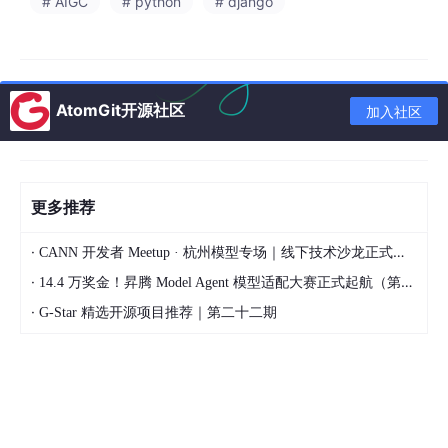
# AIGC
# python
# django
这才是真正的"王炸"功能。
如果你已经有了开题报告（支持上传do
c
x格式），直接丢进
去，书匠策AI会基于你的开题报告内容，
自动生成期刊论文的正文
内容
。语言支持中文和英文，学历层次也能选。
AtomGit开源社区
加入社区
也就是说，你只需要把开题报告这个"毛坯"交给它，它帮你精装修
成一篇结构完整的期刊论文初稿。
当然，我要说句实话：
AI生成的内容不是最终成品，你一定要自己
更多推荐
通读、修改、调整。
但它帮你完成了最耗时间的"从0到1"的过
程，后续的打磨就轻松多了。
·
CANN 开发者 Meetup · 杭州模型专场｜线下技术沙龙正式开启报名！
·
14.4 万奖金！昇腾 Model Agent 模型适配大赛正式起航（第二季）
·
三、几个让我"真香"的细节
G-Star 精选开源项目推荐｜第二十二期
1. 找不到自己学校？联系在线客服免费添加。
很多同学写论文需要套学校的特定格式，书匠策AI支持自定义学校
模板。如果你的学校不在列表里，直接找在线客服，免费帮你加。
甚至你可以
先生成论文，后面再找客服免费套格式
。这个售后服
务，我给满分。