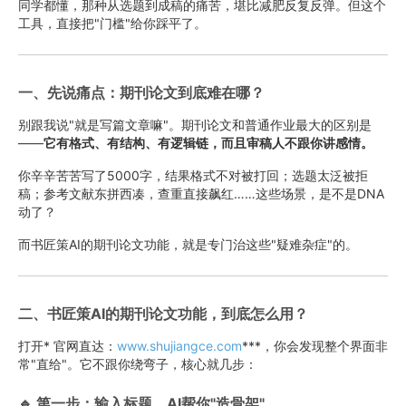
同学都懂，那种从选题到成稿的痛苦，堪比减肥反复反弹。但这个
工具，直接把"门槛"给你踩平了。
一、先说痛点：期刊论文到底难在哪？
别跟我说"就是写篇文章嘛"。期刊论文和普通作业最大的区别是
——
它有格式、有结构、有逻辑链，而且审稿人不跟你讲感情。
你辛辛苦苦写了5000字，结果格式不对被打回；选题太泛被拒
稿；参考文献东拼西凑，查重直接飙红……这些场景，是不是DNA
动了？
而书匠策AI的期刊论文功能，就是专门治这些"疑难杂症"的。
二、书匠策AI的期刊论文功能，到底怎么用？
打开* 官网直达：
www.shujiangce.com
***，你会发现整个界面非
常"直给"。它不跟你绕弯子，核心就几步：
🔹 第一步：输入标题，AI帮你"造骨架"