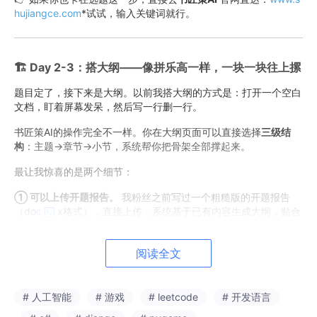
hujiangce.com
*试试，输入关键词就行。
🏗️ Day 2-3：搭大纲——像拼乐高一样，一块一块往上摞
题目定了，接下来是大纲。以前我搭大纲的方式是：打开一个空白
文档，盯着屏幕发呆，然后写一行删一行。
书匠策AI的操作完全不一样。你在大纲页面可以直接选择
三级结
构
：主题→章节→小节，系统帮你把骨架全部撑起来。
最让我惊喜的是两个细节：
① 可以上传开题报告。
我粉丝之前写过一个粗糙版的开题报告
（do
c
x格式），直接上传，系统基于已有内容生成大纲，贴合
度极高。
② 大纲阶段就能勾选是否需要图表、公式、代码。
理工科同学应
阅读全文
该懂这个有多重要——你不用等写到正文才发现"哎呀我忘了画
图"，在大纲阶段就把"零件清单"列清楚了。
# 人工智能
# 游戏
# leetcode
# 开发语言
这个功能的本质是什么？
它让你在动笔之前，就已经知道整篇论文