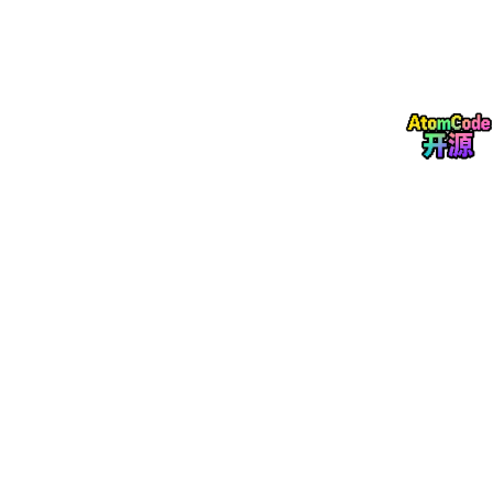
最后一步，也是最多人骂街的一步：
调格式。
每个学校的论文模板都不一样，有的学校连官网都找不到模板文
件。我之前帮人调格式，光页边距和字体就折腾了一下午。
书匠策AI的解决方案特别"接地气"——
如果系统里没有你学校的模
板，直接找在线客服添加。
而且你可以先把论文内容全部生成完
毕，最后再找客服
免费套格式
。
这个逻辑太聪明了：
内容归内容，格式归格式，两条线并行，互不
卡顿。
你再也不用一边写一边调，心态直接稳了。
🧩 总结：书匠策AI到底是个什么定位？
它不是"代写工具"，它更像是一个
论文写作的"项目经理"
——
你以前的状
环节
书匠策AI帮你做的事
态
选题
瞎想三天
智能生成，免费，秒出结果