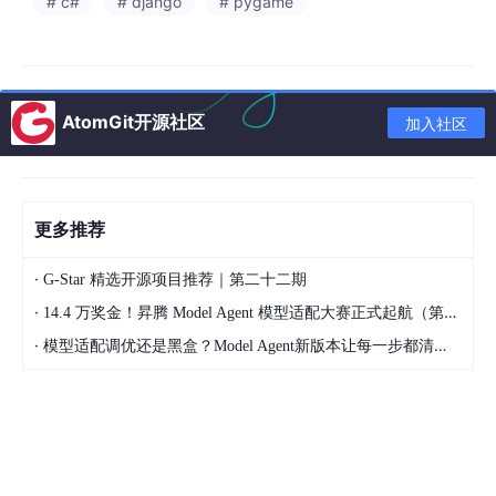
# c#
# django
# pygame
长什么样了。
心里有底，下笔就不慌。
📑 Day 4-5：写正文+参考文献——最爽的部分来了
AtomGit开源社区
加入社区
正文生成这块我就不细说了，因为重点是它的
参考文献功能
。
写过期刊论文的人都知道，参考文献是最容易翻车的环节。你得去
知网、万方一个一个搜，搜完还得手动调格式，稍有不慎就被导师
打回来重写。
更多推荐
书匠策AI生成正文的时候，
参考文献是自动匹配的
，而且支持中文
和英文两种语言。生成出来的引用和正文内容强相关，不是那
·
G-Star 精选开源项目推荐｜第二十二期
种"看起来很厉害但经不起查"的水货引用。
·
14.4 万奖金！昇腾 Model Agent 模型适配大赛正式起航（第二季）
说白了，
你以前花两天找文献、调格式，现在AI帮你十分钟搞
·
模型适配调优还是黑盒？Model Agent新版本让每一步都清晰可见
定。
省下来的时间拿去改内容不香吗？
🖥️ Day 6-7：格式套排——找不到学校模板？客服直接帮
你加