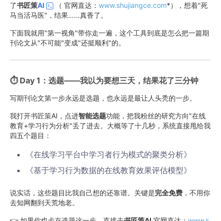
了
书匠策
AI
（ 官网直达：
www.shujiangce.com
*），想着"死
马当活马医"，结果……真香了。
下面我就用"第一视角"带你走一遍，这个工具到底是怎么把一篇期
刊论文从"不可能"变成"还挺顺利"的。
⏱️ Day 1：选题——我以为要想三天，结果花了三分钟
写期刊论文第一步永远是选题，也永远是最让人头秃的一步。
我打开书匠策AI，点进
智能选题
功能，把我粉丝的研究方向"在线
教育+学习行为分析"丢了进去。大概等了十几秒，系统直接甩给我
四五个题目：
《在线学习平台中学习者行为模式的聚类分析》
《基于学习行为数据的在线教育效果评估模型》
说实话，这些题目比我自己想的还靠谱。关键是
完全免费
，不用你
去知网翻到天荒地老。
👉 如果你也卡在选题这一步，直接去
书匠策AI
官网直达：
www.s