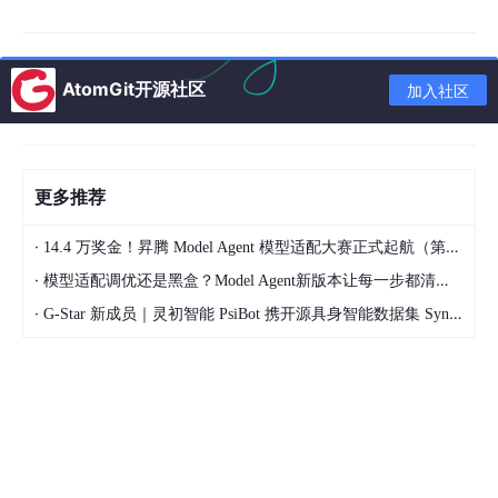
程
数
学
较高，需要扎实的数学功底
中等，更强调工程化思维
AtomGit开源社区
加入社区
要
求
编
理解底层实现，算法设计与
快速开发，代码规范，团队
程
更多推荐
分析
协作
侧
重
·
14.4 万奖金！昇腾 Model Agent 模型适配大赛正式起航（第二季）
·
毕
模型适配调优还是黑盒？Model Agent新版本让每一步都清晰可见
考研/读博比例高，适合做
直接就业比例高，适合做开
业
·
G-Star 新成员｜灵初智能 PsiBot 携开源具身智能数据集 SynData 入驻 AtomGit
研究、底层开发、算法岗
发工程师、项目经理
去
向
💡
一个小观察
：计科学得“深”，软件工程学得“广而专”。计
科的学生可能花一学期搞懂一个操作系统的原理，软件工程
的学生可能已经带队做了一个小程序上线。