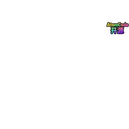
🎯 第三关：怎么判断孩子更适合哪个？
问孩子三个问题，答案自然浮现：
1. 喜欢“刨根问底”还是“动手造物”？
喜欢追问“计算机为什么用二进制？”“网络数据怎么传输的？”
→ 计科
喜欢“咱们一起做个APP吧！”“这个功能怎么实现更好？” → 软
件工程
2. 未来想考研/科研，还是本科就业？
计科的基础更扎实，考研转
AI
、系统结构、网络安全都有
优势。
软件工程的工程化训练更贴近企业需求，大三就能出去实
习，就业非常灵活。
3. 数学成绩怎么样？