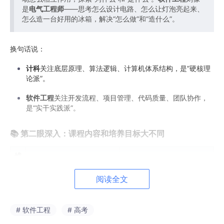
是
电气工程师
——思考怎么设计电路、怎么让灯泡亮起来、
怎么造一台好用的冰箱，解决“怎么做”和“造什么”。
换句话说：
计科
关注底层原理、算法逻辑、计算机体系结构，是“硬核理
论派”。
软件工程
关注开发流程、项目管理、代码质量、团队协作，
是“实干实践派”。
📚 第二眼深入：课程内容和培养目标大不同
维
计算机科学与技术
软件工程
度
阅读全文
核
离散数学、数据结构、操作
软件工程概论、需求分析、
心
系统、计算机组成原理、编
软件测试、软件项目管理、
# 软件工程
# 高考
课
译原理、计算机网络
设计模式、Web开发