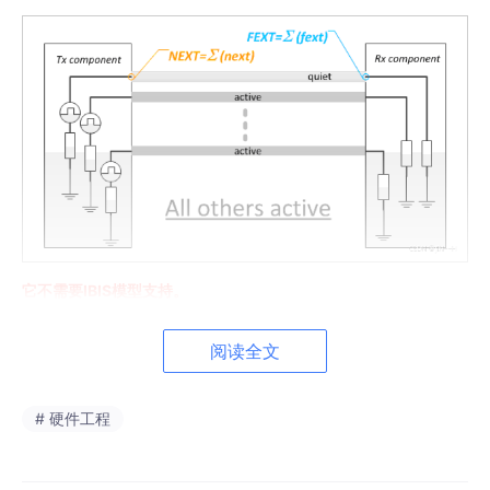
它不需要IBIS模型支持。
阅读全文
1.2 SRC仿真有何用
主要是用于发现串扰问题大的PCB走线，进而改进PCB设计。
减少
走线串扰的方法
有如下几种：
# 硬件工程
增大相邻走线间距，相邻走线的中心间距 ≥ 3倍线宽
（3W原则），这是最有效的方法。在BGA出线区等