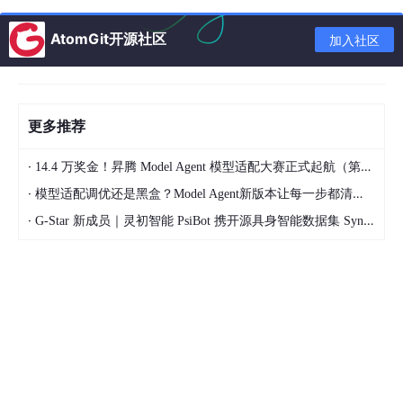
密集区域，至少保证2W间距。
AtomGit开源社区
加入社区
缩短并行长度，两条线并行走的距离越长，容性/感
性耦合累积越严重。
添加地线隔离，在布线空间允许的条件下，在串扰较
严重的两条信号线之问插入一条地线，并打满地过孔
更多推荐
（每隔1/10波长一个）。
·
避免相邻层平行走线，如果两层都有信号，让它们正
14.4 万奖金！昇腾 Model Agent 模型适配大赛正式起航（第二季）
交走线（一层水平、一层垂直）。
·
模型适配调优还是黑盒？Model Agent新版本让每一步都清晰可见
信号与参考平面紧耦合，高速信号层应相邻于完整地
·
G-Star 新成员｜灵初智能 PsiBot 携开源具身智能数据集 SynData 入驻 AtomGit
平面（介质厚度 ≤ 2倍线宽），使信号路径与地平面
紧密的耦合，减少对相邻信号线的干扰。
阻抗匹配，发射端串联电阻匹配或接收端并联电阻匹
配，减少振铃耦合到邻线。
二、进入SRC