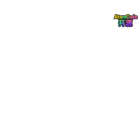
在进行仿真之前，需要将铜皮更新到最新状态，走线无短路现象。
进入SRC仿真组件有2个方法。
方法1：
从PCB Editor中的“Analyze”进入。进入“SPEEDEM Gener
ator”后，在左边“Workflow”下面选择“SRC - SI Metrics Check”。
方法2：
从Sigrity的Generator进入
启动Generator后，打开要仿真的PCB文件，之后更改仿真模式为
SRC - SI Metrics Check。