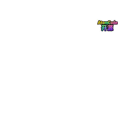
研发人员可以通过自然语言查询快速检索相似配方、原料特性、测
试方法，平均检索时间从 2-3 天缩短至 10 分钟以内。系统自动推
荐相关的历史案例与最佳实践，知识复用率从不足 20% 提升至 6
8%。新人研发人员的上手周期从 6 个月缩短至 2 个月，人才培养
效率大幅提升。
三、主流 PLM 厂商日化行业解决方案
（一）国产厂商
1. 鼎捷数智
鼎捷深耕行业四十余年，服务超20万家企业，业务覆盖上海、浙
江、江苏、广东、北京等23个省市。依托强劲的产品创新能力与
扎实的落地实践，鼎捷数智斩获多项行业大奖，持续领跑国内智能
制造赛道。
鼎捷流程行业PLM获评年度智能制造优秀推荐产品，新一代PLM斩
获ToB行业创新力产品奖项，入选数商企业优秀产品名单。企业获
评“2024工业互联网领航企业”，对应产品解决方案获评行业优秀，
装备制造PLM市占率7.9%、位居第一。
鼎捷斩获行业领军企业奖，新一代PLM接连拿下创新产品奖、数字