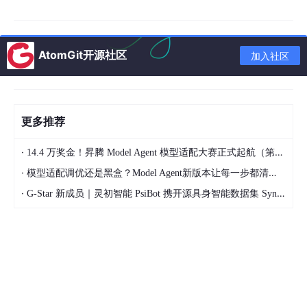
延误减少 85%，注册成功率提升至 98% 以上。
（三）消费者洞察驱动产品创新
AtomGit开源社区
加入社区
PLM 系统与消费者数据平台深度打通，将市场反馈直接转化为研
发输入。AI 技术对电商评论、社交媒体、客服对话、调研数据进
行语义分析与情感计算，识别消费者痛点与需求趋势。系统自动提
取关键词，分析产品功效宣称的市场接受度，为产品定位与配方设
计提供数据支撑。
更多推荐
基于消费者洞察的产品创新成功率显著提升。某洗护品牌通过分析
500 万 + 电商评论，识别出 "控油但不拔干" 的核心需求，针对性
·
14.4 万奖金！昇腾 Model Agent 模型适配大赛正式起航（第二季）
开发的新产品上市 3 个月销量突破 50 万件。2026 年第一季度数
·
模型适配调优还是黑盒？Model Agent新版本让每一步都清晰可见
据显示，采用数据驱动研发的日化企业，新品首月动销率平均达到
72%，远高于行业平均 43% 的水平。
·
G-Star 新成员｜灵初智能 PsiBot 携开源具身智能数据集 SynData 入驻 AtomGit
（四）研发知识图谱与智能检索
日化企业积累了大量的配方数据、实验数据、测试报告，但知识复
用率普遍偏低。PLM 系统构建日化行业专属知识图谱，对原料、
配方、工艺、测试、功效等各类信息进行结构化关联，实现研发知
识的智能化管理。