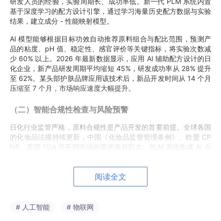
研发人员的经验，实验周期长、成功率低。新一代 PLM 系统内置
基于深度学习的配方设计引擎，通过学习海量历史配方数据与实验
结果，建立成分 - 性能映射模型。
AI 模型能够根据目标功效自动推荐原料组合与配比范围，预测产
品的粘度、pH 值、稳定性、感官评价等关键指标，将实验次数减
少 60% 以上。2026 年最新数据显示，应用 AI 辅助配方设计的日
化企业，新产品研发周期平均缩短 45%，研发成功率从 28% 提升
至 62%。某头部护肤品牌应用该技术后，新品开发时间从 14 个月
压缩至 7 个月，市场响应速度大幅提升。
（二）智能合规性检查与风险预警
日化行业监管严格，原料合规性是产品开发的首要前提。全球各国
的化妆品法规持续更新，中国《化妆品监督管理条例》、欧盟 CP
NP、美国 FDA 等不同市场的要求差异巨大。PLM 系统集成 AI 合
规引擎，实时同步全球最新法规数据库，自动检查配方中所有原料
的合规状态。
阅读全文
AI 技术能够识别潜在的风险成分组合，预测原料间的相互作用，
提前预警致敏性、刺激性风险。系统自动生成不同市场的注册申报
资料，将合规审核时间从平均 15 天缩短至 2 天。2025 年下半年
# 人工智能
# 物联网
以来，部署智能合规系统的日化企业，因合规问题导致的产品上市