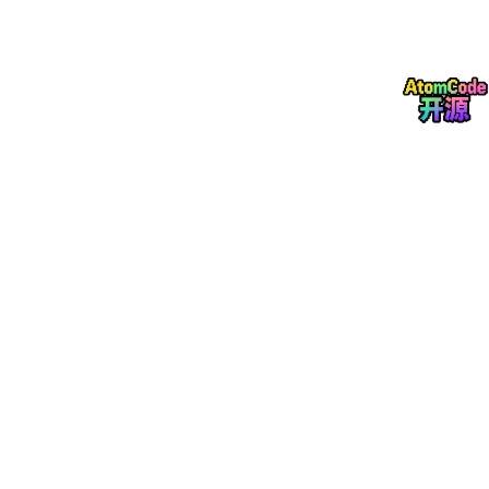
很多人担心"凑整"会让AI变笨，这个担心不是没有道理的。四舍五
入确实会有误差，但这个误差在大多数情况下都小到可以忽略不
计。
需要注意的是，同样是4位量化，不同技术的效果差异很大。目前
主流的AWQ和GPTQ技术，比早期的简单量化精度高很多，这也是
为什么现在4位量化模型能被广泛使用的原因。
只有当误差被不断放大的时候，你才会明显感觉到量化版和原版的
差异。这些场景主要是：
第一是复杂数学计算和代码生成。就像你算"1.2345×6.7890"，如
果先把两个数都凑整成"1×7=7"，误差就会很大。4位量化模型在
解高数题、写复杂算法时，错误率会明显上升。
第二是多步逻辑推理。如果一个任务需要连续10步推理，每一步都
有1%的误差，累积下来误差就会达到10%。这就是为什么量化模
型在做需要转好几个弯的逻辑题时，更容易在中间某一步出错。
第三是极其精细的区分。如果AI需要区分"0.123"和"0.124"这两个
非常接近的数字，量化后它们可能都会变成"0"，导致AI无法区
分。这在一些对精度要求极高的专业领域可能会有问题。
除此之外，95%的日常使用场景，包括聊天、写文案、做总结、翻