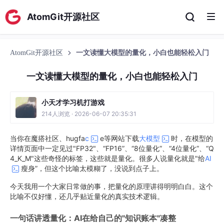
AtomGit开源社区
AtomGit开源社区
一文读懂大模型的量化，小白也能轻松入门
一文读懂大模型的量化，小白也能轻松入门
小天才学习机打游戏
214人浏览 · 2026-06-07 20:35:31
当你在魔搭社区、hugfa
c
e等网站下载
大模型
时，在模型的
详情页面中一定见过"FP32"、“FP16”、“8位量化”、“4位量化”、“Q
4_K_M"这些奇怪的标签，这些就是量化。很多人说量化就是"给
AI
瘦身”，但这个比喻太模糊了，没说到点子上。
今天我用一个大家日常做的事，把量化的原理讲得明明白白。这个
比喻不仅好懂，还几乎贴近量化的真实技术逻辑。
一句话讲透量化：AI在给自己的"知识账本"凑整