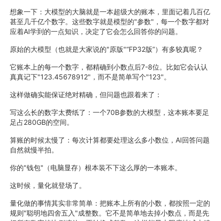
想象一下：大模型的大脑就是一本超级大的账本，里面记着几百亿
甚至几千亿个数字。这些数字就是模型的"参数"，每一个数字都对
应着AI学到的一点知识，决定了它会怎么回答你的问题。
原始的大模型（也就是大家说的"原版"“FP32版”）有多较真呢？
它账本上的每一个数字，都精确到小数点后7-8位。比如它会认认
真真记下"123.45678912"，而不是简单写个"123"。
这样做确实能保证绝对精确，但问题也跟着来了：
写这么长的数字太费纸了：一个70B参数的大模型，这本账本要足
足占280GB的空间。
算账的时候太慢了：每次计算都要处理这么多小数位，AI回答问题
自然就慢半拍。
你的"钱包"（电脑显存）根本装不下这么厚的一本账本。
这时候，量化就登场了。
量化做的事情其实非常简单：把账本上所有的小数，都按照一定的
规则"聪明地四舍五入"成整数。它不是简单地去掉小数点，而是先