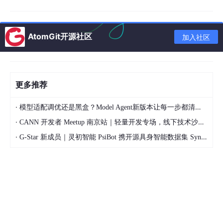
你看，从FP32到4位量化，账本直接变薄了8倍！原来需要280GB
才能放下的70B大模型，现在只要35GB就能装下。
量化的好处：为什么所有人都在用它？
AtomGit开源社区
加入社区
"凑整"带来的好处是实实在在的，这也是为什么量化能成为AI行业
的标配。
首先是体积暴减。这是最直观的好处，也是对普通人最重要的一
更多推荐
点。原来只能在超级服务器上运行的大模型，现在普通消费级显卡
甚至手机都能本地运行。
·
模型适配调优还是黑盒？Model Agent新版本让每一步都清晰可见
其次是速度飞涨。整数计算比小数计算简单得多，就像你算"123+
·
CANN 开发者 Meetup 南京站｜轻量开发专场，线下技术沙龙正式开启报名
456"肯定比算"123.456+456.789"快得多一样。量化后，AI的响
应速度通常能提升2-4倍，原来要等10秒的回复，现在2-3秒就出
·
G-Star 新成员｜灵初智能 PsiBot 携开源具身智能数据集 SynData 入驻 AtomGit
来了。
最后是省电省钱。计算量小了，电脑的功耗自然就低了。对于个人
用户来说，这意味着更少的电费和更安静的电脑；对于数据中心来
说，这能节省数以亿计的运营成本。
量化的代价：什么时候你会感觉到"AI变笨了"？