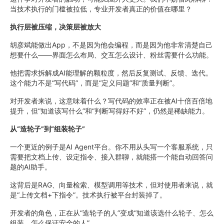
当技术执行的门槛被拉低，专业开发者真正的价值在哪里？
执行层被压缩，决策层被放大
胡彦斌能做出App，不是因为他会编程，而是因为他非常清楚自己
想要什么——界面怎么布局、交互怎么设计、粉丝需要什么功能。
他把需求拆解成AI能理解的颗粒度，然后反复测试、反馈、迭代。
这个能力不是“写代码”，而是“定义问题”和“质量判断”。
对开发者来说，这意味着什么？写代码的效率正在被AI十倍百倍地
提升，但“知道该写什么”和“判断写得好不好”，仍然是稀缺能力。
从“造轮子”到“组装轮子”
一个更近的例子是AI Agent平台。你不用从头写一个客服系统，只
需要把文档上传、设定指令、接入群聊，就能搭一个能自动回答问
题的AI助手。
这背后是RAG、向量检索、模型调用等技术，但对使用者来说，就
是“上传文档+下指令”。技术执行被平台封装掉了。
开发者的角色，正在从“造轮子的人”变成“知道该选什么轮子、怎么
组装、怎么保证安全的人”。