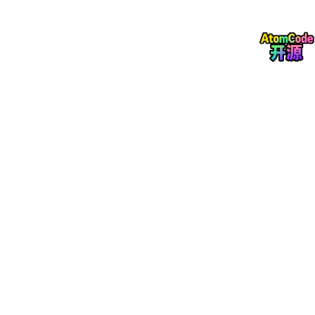
    ecat_frame.header.type = ETHERTYPE_ECAT;

    ecat_frame.header.station_addr = BROADCAST_ADDR
// 2. 填充过程数据（PDO）
for
(
int
 i = 
0
; i < slave_count; i++) {

memcpy
(ecat_frame.data + slave[i].offset, 

               slave[i].output_data, 

               slave[i].output_size);

    }

// 3. 发送帧到第一个从站
ethernet_send
(ecat_frame);

// 4. 接收并处理返回帧（“飞读”结果）
ethernet_receive
(return_frame);

for
(
int
 i = 
0
; i < slave_count; i++) {

memcpy
(slave[i].input_data,

               return_frame.data + slave[i].offset,

               slave[i].input_size);

    }
