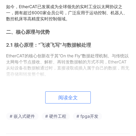
如今，EtherCAT已发展成为全球领先的实时工业以太网协议之
一，拥有超过6000家会员公司，广泛应用于运动控制、机器人、
数控机床等高精度实时控制领域。
二、核心原理与优势
2.1 核心原理：“飞读飞写”与数据帧处理
EtherCAT的核心创新在于其“On the Fly”数据处理机制。与传统以
太网每个节点接收、解析、再转发数据帧的方式不同，EtherCAT
从站设备在数据帧通过时，直接读取或插入属于自己的数据，而无
需存储和转发整个帧。
EtherCAT数据帧处理原理示意图
EtherCAT Frame从站1数据从站2数据从站3数据从站4数据主站发
阅读全文
送主站接收1234从站1从站2从站3从站4
图示：数据帧依次通过各个从站，每个从站实时读写属于自己的数
# 嵌入式硬件
# 硬件工程
# fpga开发
据段
2.2 主要技术优势