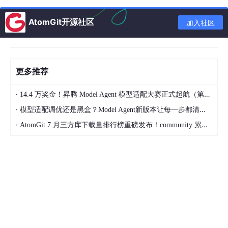
极高的实时性能：典型循环周期可达到100μs，同步
AtomGit开源社区
加入社区
抖动小于1μs。
高效的带宽利用率：单一数据帧可携带多达1486字节
的过程数据，服务数百个IO点。
灵活的拓扑结构：支持线型、树型、星型及任意组
更多推荐
合，最大从站数可达65535个。
·
14.4 万奖金！昇腾 Model Agent 模型适配大赛正式起航（第二季）
精确的分布式时钟：实现纳秒级同步精度，满足多轴
·
协同运动控制需求。
模型适配调优还是黑盒？Model Agent新版本让每一步都清晰可见
·
AtomGit 7 月三方库下载量排行榜重磅发布！community 累计破百万断层领跑，Chromium 组件全面霸榜
成本效益高：使用标准以太网硬件，从站控制器（ES
C）集成度高。
易于诊断：每个从站可报告自身状态，支持热插拔和
在线诊断。
// EtherCAT主站简化的数据发送伪代码示例
void
ecat_master_cycle
(
void
)
{

// 1. 构建EtherCAT数据帧头